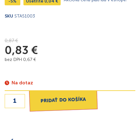
-5%
Ušetríte
0,04
€
SKU
STA51003
0,87
€
0,83
€
bez DPH
0,67
€
Na dotaz
PRIDAŤ DO KOŠÍKA