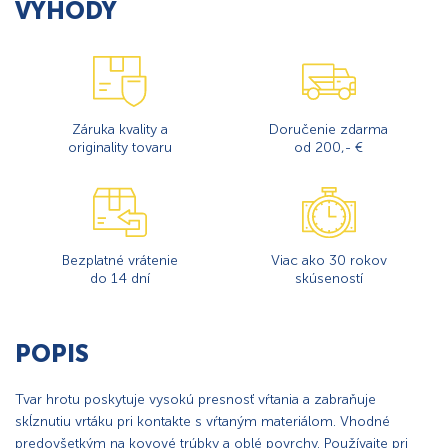
VÝHODY
Záruka kvality a
Doručenie zdarma
originality tovaru
od 200,- €
Bezplatné vrátenie
Viac ako 30 rokov
do 14 dní
skúseností
POPIS
Tvar hrotu poskytuje vysokú presnosť vŕtania a zabraňuje
skĺznutiu vrtáku pri kontakte s vŕtaným materiálom. Vhodné
predovšetkým na kovové trúbky a oblé povrchy. Používajte pri