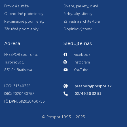
Pravidlá súťaže
Dvere, parkety, okná
Obchodné podmienky
Farby, laky, stierky
Reklamačné podmienky
Záhradná architektúra
Záručné podmienky
Doplnkový tovar
Adresa
Sledujte nás
PRESPOR spol. s r.o.
Facebook
Turbínová 1
Instagram
831 04 Bratislava
YouTube
IČO:
31340326
prespor@prespor.sk
DIČ:
2020430753
02/49 20 32 51
IČ DPH:
SK2020430753
© Prespor 1993 – 2025