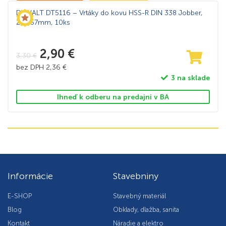
DeWALT DT5116 – Vrtáky do kovu HSS-R DIN 338 Jobber,
2,5×57mm, 10ks
2,90
€
3,30
€
bez DPH
2,36
€
3 na sklade
Ihneď k odberu na predajni v BA
Informácie
Stavebniny
E-SHOP
Stavebný materiál
Blog
Obklady, dlažba, sanita
Kontakt
Náradie a elektro