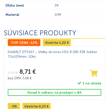
Dĺžka (mm)
34
Materiál
SFM
SÚVISIACE PRODUKTY
TOP CENA -12%
Ušetríte
1,22
€
DeWALT DT5167 – Vrtáky do kovu HSS-R DIN 338 Jobber,
7,5×109mm, 10ks
8,71
€
9,93
€
bez DPH
7,08
€
1 na sklade
Ihneď k odberu na predajni v BA
-5%
Ušetríte
0,23
€