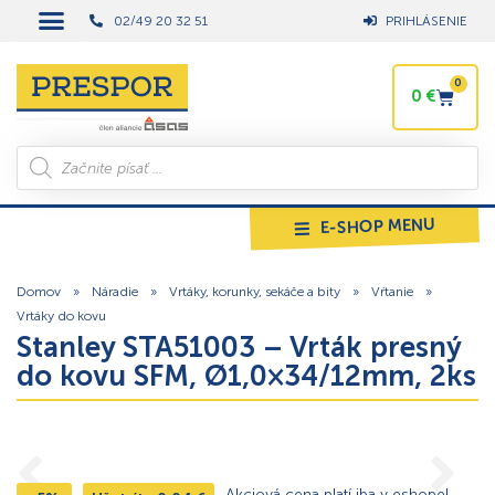
02/49 20 32 51
PRIHLÁSENIE
0
0
€
E-SHOP MENU
Domov
»
Náradie
»
Vrtáky, korunky, sekáče a bity
»
Vŕtanie
»
Vrtáky do kovu
Stanley STA51003 – Vrták presný
do kovu SFM, Ø1,0×34/12mm, 2ks
Akciová cena platí iba v eshope!