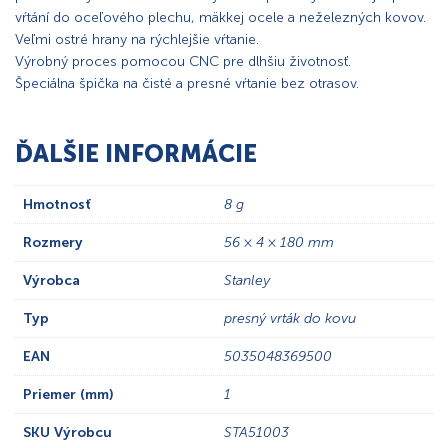
vŕtání do oceľového plechu, mäkkej ocele a neželezných kovov.
Veľmi ostré hrany na rýchlejšie vŕtanie.
Výrobný proces pomocou CNC pre dlhšiu životnosť.
Špeciálna špička na čisté a presné vŕtanie bez otrasov.
ĎALŠIE INFORMÁCIE
Hmotnosť
8 g
Rozmery
56 × 4 × 180 mm
Výrobca
Stanley
Typ
presný vrták do kovu
EAN
5035048369500
Priemer (mm)
1
SKU Výrobcu
STA51003