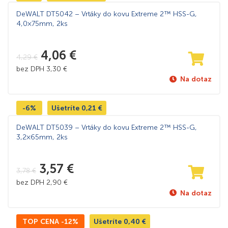
DeWALT DT5042 – Vrtáky do kovu Extreme 2™ HSS-G,
4,0×75mm, 2ks
4,06
€
4,29
€
bez DPH
3,30
€
Na dotaz
-6%
Ušetríte
0,21
€
DeWALT DT5039 – Vrtáky do kovu Extreme 2™ HSS-G,
3,2×65mm, 2ks
3,57
€
3,78
€
bez DPH
2,90
€
Na dotaz
TOP CENA -12%
Ušetríte
0,40
€