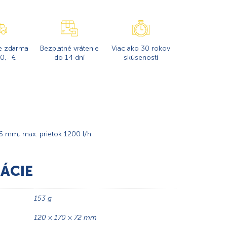
e zdarma
Bezplatné vrátenie
Viac ako 30 rokov
0,- €
do 14 dní
skúseností
6 mm, max. prietok 1200 l/h
ÁCIE
153 g
120 × 170 × 72 mm