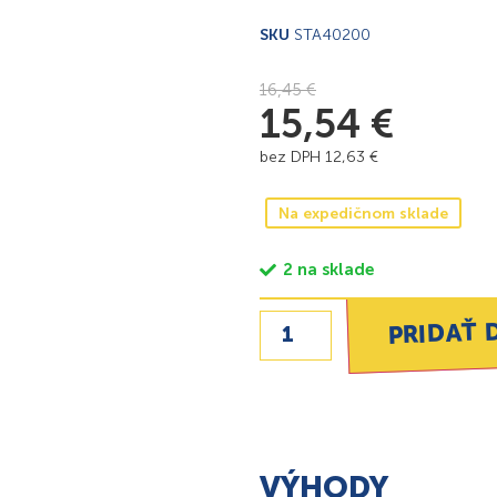
SKU
STA40200
16,45
€
15,54
€
bez DPH
12,63
€
Na expedičnom sklade
2 na sklade
PRIDAŤ 
VÝHODY