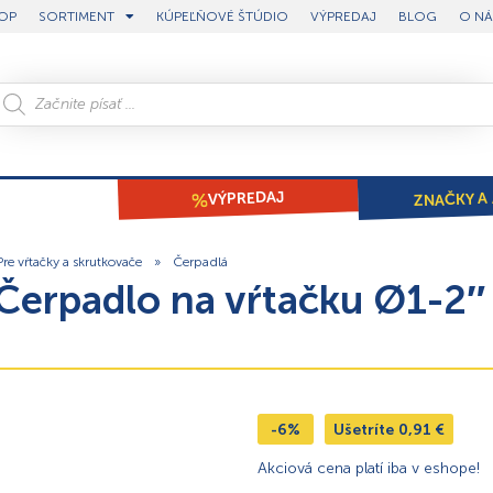
OP
SORTIMENT
KÚPEĽŇOVÉ ŠTÚDIO
VÝPREDAJ
BLOG
O NÁ
ZNAČKY A 
VÝPREDAJ
Pre vŕtačky a skrutkovače
»
Čerpadlá
Čerpadlo na vŕtačku Ø1-2″
-6%
Ušetríte
0,91
€
Akciová cena platí iba v eshope!