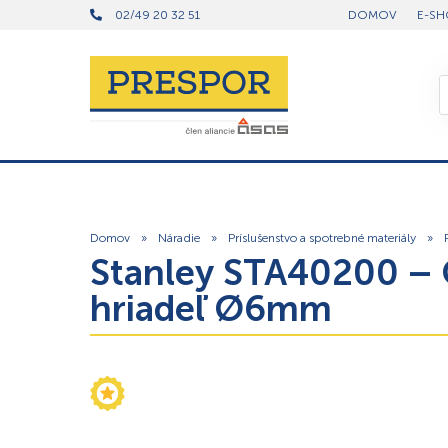
02/49 20 32 51
DOMOV
E-SH
Domov
»
Náradie
»
Príslušenstvo a spotrebné materiály
»
Stanley STA40200 – 
hriadeľ Ø6mm