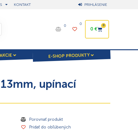
S
KONTAKT
PRIHLÁSENIE
0
0
0
0
€
E-SHOP PRODUKTY
AKCIE
 13mm, upínací
Porovnať produkt
Pridať do obľúbených