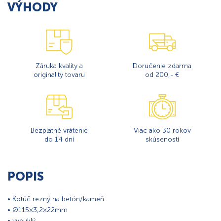
VÝHODY
Záruka kvality a
Doručenie zdarma
originality tovaru
od 200,- €
Bezplatné vrátenie
Viac ako 30 rokov
do 14 dní
skúseností
POPIS
• Kotúč rezný na betón/kameň
• Ø115×3,2×22mm
• vypuklý