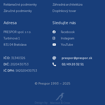
Reklamačné podmienky
Záhradná architektúra
Záručné podmienky
Doplnkový tovar
Adresa
Sledujte nás
PRESPOR spol. s r.o.
Facebook
Turbínová 1
Instagram
831 04 Bratislava
YouTube
IČO:
31340326
prespor@prespor.sk
DIČ:
2020430753
02/49 20 32 51
IČ DPH:
SK2020430753
© Prespor 1993 – 2025