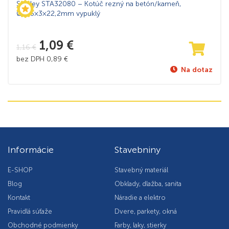
Stanley STA32080 – Kotúč rezný na betón/kameň,
Ø125×3×22,2mm vypuklý
1,09
€
1,16
€
bez DPH
0,89
€
Na dotaz
Informácie
Stavebniny
E-SHOP
Stavebný materiál
Blog
Obklady, dlažba, sanita
Kontakt
Náradie a elektro
Pravidlá súťaže
Dvere, parkety, okná
Obchodné podmienky
Farby, laky, stierky