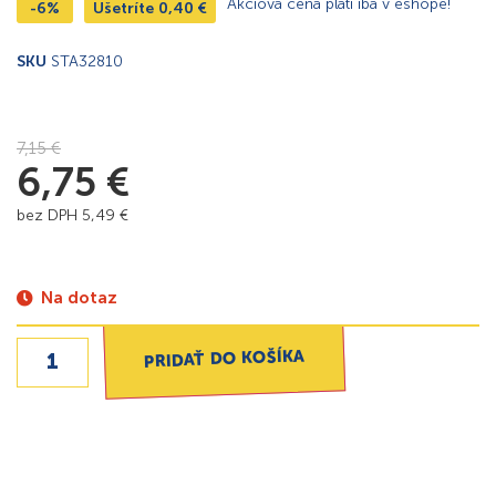
Akciová cena platí iba v eshope!
-6%
Ušetríte
0,40
€
SKU
STA32810
7,15
€
6,75
€
bez DPH
5,49
€
Na dotaz
PRIDAŤ DO KOŠÍKA