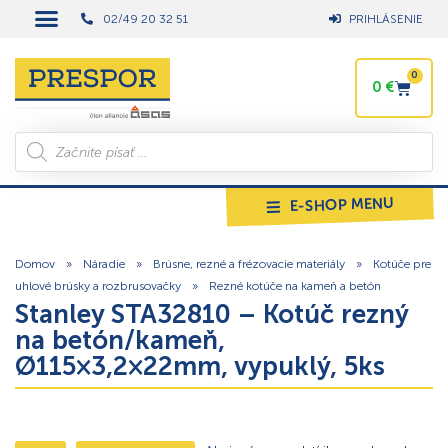
02/49 20 32 51
PRIHLÁSENIE
0
0
€
E-SHOP MENU
Domov
»
Náradie
»
Brúsne, rezné a frézovacie materiály
»
Kotúče pre
uhlové brúsky a rozbrusovačky
»
Rezné kotúče na kameň a betón
Stanley STA32810 – Kotúč rezný
na betón/kameň,
Ø115×3,2×22mm, vypuklý, 5ks