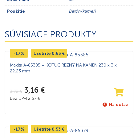
Použitie
Betón/kameň
SÚVISIACE PRODUKTY
-17%
Ušetríte
0,63
€
Makita A-85385 – KOTÚČ REZNÝ NA KAMEŇ 230 x 3 x
22,23 mm
3,16
€
3,79
€
bez DPH
2,57
€
Na dotaz
-17%
Ušetríte
0,53
€