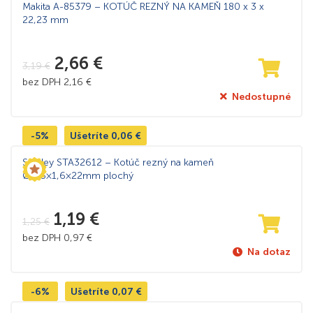
Makita A-85379 – KOTÚČ REZNÝ NA KAMEŇ 180 x 3 x
22,23 mm
2,66
€
3,19
€
bez DPH
2,16
€
Nedostupné
-5%
Ušetríte
0,06
€
Stanley STA32612 – Kotúč rezný na kameň
Ø115×1,6×22mm plochý
1,19
€
1,25
€
bez DPH
0,97
€
Na dotaz
-6%
Ušetríte
0,07
€