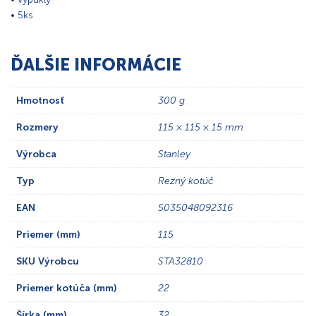
• 5ks
ĎALŠIE INFORMÁCIE
Hmotnosť
300 g
Rozmery
115 × 115 × 15 mm
Výrobca
Stanley
Typ
Rezný kotúč
EAN
5035048092316
Priemer (mm)
115
SKU Výrobcu
STA32810
Priemer kotúča (mm)
22
Šírka (mm)
32