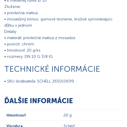
• k medenej rúrke Ø 10
Zloženie:
• prevlečná matica
• mosadzný kónus, gumové tesnenie, krúžok vyrovnávajúci
dĺžku v jednom
Detaily:
• materiál: prevlečná matica z mosadze
• povrch: chróm
• hmotnosť: 20 g/ks
• rozmery: DN 10 G 3/8 IG
TECHNICKÉ INFORMÁCIE
• SKU dodávateľa: SCHELL 265010699
ĎALŠIE INFORMÁCIE
Hmotnosť
20 g
Výrobca
Schell