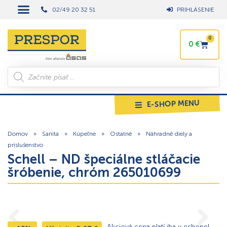
02/49 20 32 51
PRIHLÁSENIE
0
0
€
E-SHOP MENU
Domov
»
Sanita
»
Kúpeľne
»
Ostatné
»
Náhradné diely a
príslušenstvo
Schell – ND špeciálne stláčacie
šróbenie, chróm 265010699
Akciová cena platí iba v eshope!