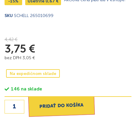
-15%
Ušetríte
0,67
€
SKU
SCHELL 265010699
4,42
€
3,75
€
bez DPH
3,05
€
Na expedičnom sklade
146 na sklade
PRIDAŤ DO KOŠÍKA