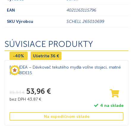
EAN
4021163115796
SKU Výrobcu
SCHELL 265010699
SÚVISIACE PRODUKTY
-40%
Ušetríte
36
€
IVAB IDEA – Dávkovač tekutého mydla voľne stojaci, matné
sklo IBIDE15
53,96
€
89,94
€
bez DPH
43,87
€
4 na sklade
Na expedičnom sklade