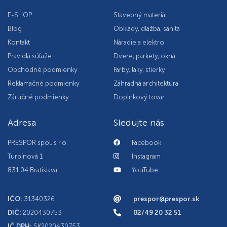
E-SHOP
Stavebný materiál
Blog
Obklady, dlažba, sanita
Kontakt
Náradie a elektro
Pravidlá súťaže
Dvere, parkety, okná
Obchodné podmienky
Farby, laky, stierky
Reklamačné podmienky
Záhradná architektúra
Záručné podmienky
Doplnkový tovar
Adresa
Sledujte nás
PRESPOR spol. s r.o.
Facebook
Turbínová 1
Instagram
831 04 Bratislava
YouTube
IČO:
31340326
prespor@prespor.sk
DIČ:
2020430753
02/49 20 32 51
IČ DPH:
SK2020430753