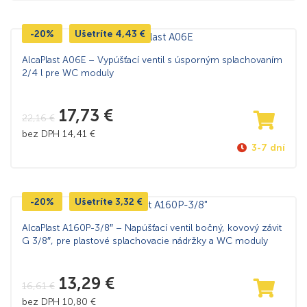
-20%
Ušetríte
4,43
€
AlcaPlast A06E – Vypúšťací ventil s úsporným splachovaním
2/4 l pre WC moduly
17,73
€
22,16
€
bez DPH
14,41
€
3-7 dní
-20%
Ušetríte
3,32
€
AlcaPlast A160P-3/8″ – Napúšťací ventil bočný, kovový závit
G 3/8″, pre plastové splachovacie nádržky a WC moduly
13,29
€
16,61
€
bez DPH
10,80
€