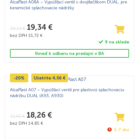
AlcaPlast A08A – Vypúšťací ventil s dvojtlačítkom DUAL, pre
keramické splachovacie nádržky
19,34
€
29,10
€
bez DPH
15,72
€
9 na sklade
Ihneď k odberu na predajni v BA
-20%
Ušetríte
4,56
€
AlcaPlast A07 – Vypúšťací ventil pre plastovú splachovaciu
nádržku DUAL (A93, A930)
18,26
€
22,82
€
bez DPH
14,85
€
3-7 dní