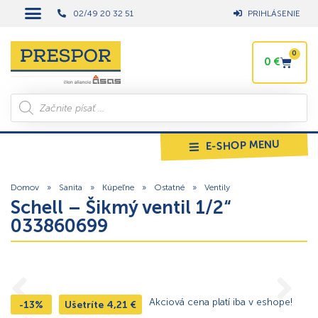
02/49 20 32 51
PRIHLÁSENIE
0
0
€
E-SHOP MENU
Domov
»
Sanita
»
Kúpeľne
»
Ostatné
»
Ventily
Schell – Šikmý ventil 1/2“
033860699
Akciová cena platí iba v eshope!
-13%
Ušetríte
4,21
€