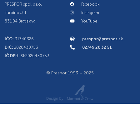
PRESPOR spol. s r.o.
Facebook
Turbínová 1
Instagram
831 04 Bratislava
YouTube
IČO:
31340326
prespor@prespor.sk
DIČ:
2020430753
02/49 20 32 51
IČ DPH:
SK2020430753
© Prespor 1993 – 2025