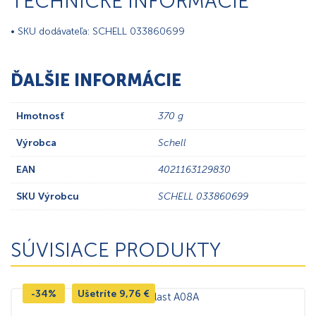
TECHNICKÉ INFORMÁCIE
• SKU dodávateľa: SCHELL 033860699
ĎALŠIE INFORMÁCIE
Hmotnosť
370 g
Výrobca
Schell
EAN
4021163129830
SKU Výrobcu
SCHELL 033860699
SÚVISIACE PRODUKTY
-34%
Ušetríte
9,76
€