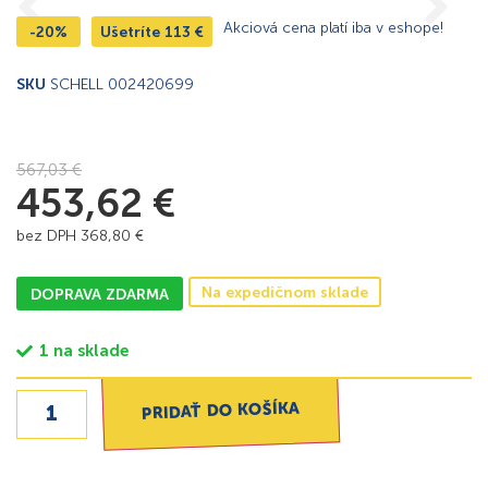
Akciová cena platí iba v eshope!
-20%
Ušetríte
113
€
SKU
SCHELL 002420699
567,03
€
453,62
€
bez DPH
368,80
€
Na expedičnom sklade
DOPRAVA ZDARMA
1 na sklade
PRIDAŤ DO KOŠÍKA