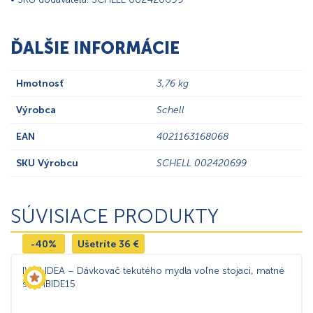
ĎALŠIE INFORMÁCIE
Hmotnosť
3,76 kg
Výrobca
Schell
EAN
4021163168068
SKU Výrobcu
SCHELL 002420699
SÚVISIACE PRODUKTY
-40%
Ušetríte
36
€
IVAB IDEA – Dávkovač tekutého mydla voľne stojaci, matné
sklo IBIDE15