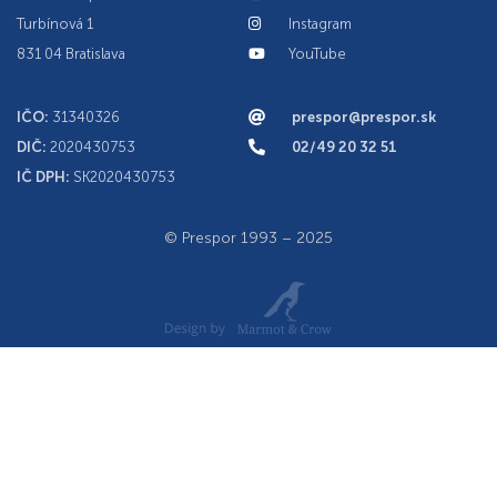
Turbínová 1
Instagram
831 04 Bratislava
YouTube
IČO:
31340326
prespor@prespor.sk
DIČ:
2020430753
02/49 20 32 51
IČ DPH:
SK2020430753
© Prespor 1993 – 2025