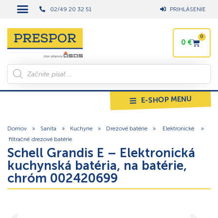
02/49 20 32 51
PRIHLÁSENIE
0
0
€
E-SHOP MENU
Domov
»
Sanita
»
Kuchyne
»
Drezové batérie
»
Elektronické
»
filtračné drezové batérie
Schell Grandis E – Elektronická
kuchynská batéria, na batérie,
chróm 002420699