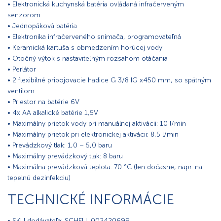
• Elektronická kuchynská batéria ovládaná infračerveným
senzorom
• Jednopáková batéria
• Elektronika infračerveného snímača, programovateľná
• Keramická kartuša s obmedzením horúcej vody
• Otočný výtok s nastaviteľným rozsahom otáčania
• Perlátor
• 2 flexibilné pripojovacie hadice G 3/8 IG x450 mm, so spätným
ventilom
• Priestor na batérie 6V
• 4x AA alkalické batérie 1,5V
• Maximálny prietok vody pri manuálnej aktivácii: 10 l/min
• Maximálny prietok pri elektronickej aktivácii: 8,5 l/min
• Prevádzkový tlak: 1,0 – 5,0 baru
• Maximálny prevádzkový tlak: 8 baru
• Maximálna prevádzková teplota: 70 °C (len dočasne, napr. na
tepelnú dezinfekciu)
TECHNICKÉ INFORMÁCIE
• SKU dodávateľa: SCHELL 002420699