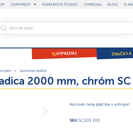
OP
SORTIMENT
KÚPEĽŇOVÉ ŠTÚDIO
VÝPREDAJ
BLOG
O NÁ
ZNAČKY A 
VÝPREDAJ
sprchám
»
Sprchové hadice
hadica 2000 mm, chróm SC
Akciová cena platí iba v eshope!
SKU
SC103 200