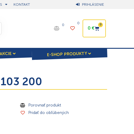
S
KONTAKT
PRIHLÁSENIE
0
0
0
0
€
E-SHOP PRODUKTY
AKCIE
 103 200
Porovnať produkt
Pridať do obľúbených