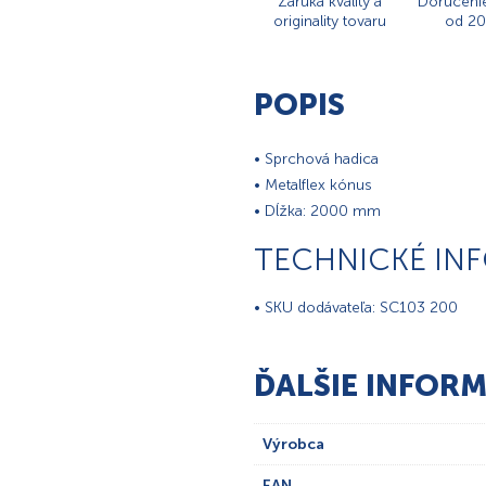
Záruka kvality a
Doručeni
originality tovaru
od 20
POPIS
• Sprchová hadica
• Metalflex kónus
• Dĺžka: 2000 mm
TECHNICKÉ IN
• SKU dodávateľa: SC103 200
ĎALŠIE INFORM
Výrobca
EAN