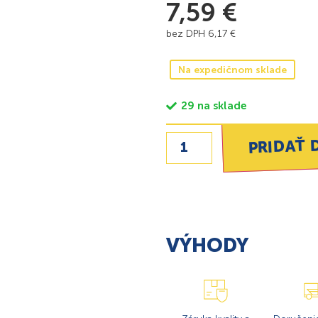
7,59
€
bez DPH
6,17
€
Na expedičnom sklade
29 na sklade
PRIDAŤ 
VÝHODY