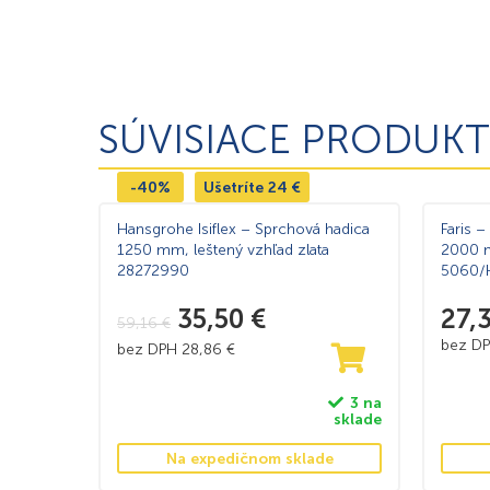
SÚVISIACE PRODUKT
-40%
Ušetríte
24
€
Hansgrohe Isiflex – Sprchová hadica
Faris 
1250 mm, leštený vzhľad zlata
2000 m
28272990
5060/
35,50
€
27,
59,16
€
bez D
bez DPH
28,86
€
3 na
sklade
Na expedičnom sklade