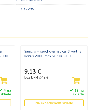
SC103 200
á
Sanicro – sprchová hadica, Silverliner
62000
konus 2000 mm SC 106 200
9,13
€
bez DPH
7,42
€
4 na
12 na
sklade
sklade
e
Na expedičnom sklade