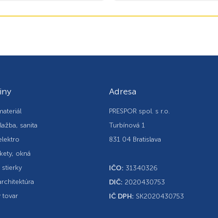
iny
Adresa
ateriál
PRESPOR spol. s r.o.
lažba, sanita
Turbínová 1
elektro
831 04 Bratislava
kety, okná
, stierky
IČO:
31340326
rchitektúra
DIČ:
2020430753
 tovar
IČ DPH:
SK2020430753