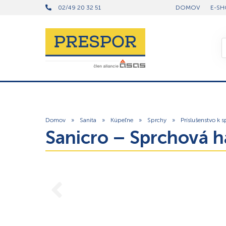
02/49 20 32 51
DOMOV
E-SH
Domov
»
Sanita
»
Kúpeľne
»
Sprchy
»
Príslušenstvo k 
Sanicro – Sprchová 