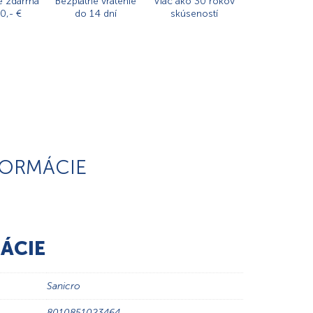
e zdarma
Bezplatné vrátenie
Viac ako 30 rokov
0,- €
do 14 dní
skúseností
FORMÁCIE
ÁCIE
Sanicro
8010851023464