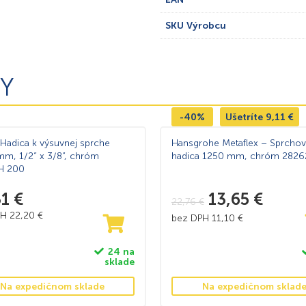
SKU Výrobcu
Y
-40%
Ušetríte
9,11
€
– Hadica k výsuvnej sprche
Hansgrohe Metaflex – Sprchov
m, 1/2“ x 3/8“, chróm
hadica 1250 mm, chróm 282
H 200
31
€
13,65
€
22,76
€
PH
22,20
€
bez DPH
11,10
€
24 na
sklade
Na expedičnom sklade
Na expedičnom sklad