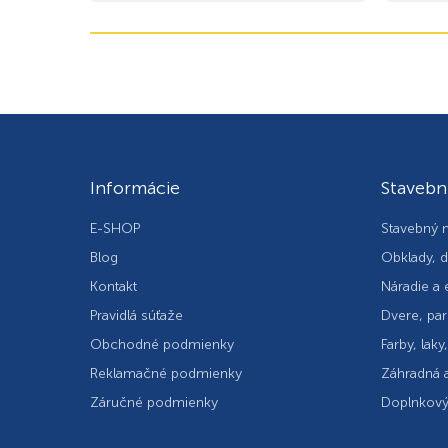
Informácie
Stavebn
E-SHOP
Stavebný m
Blog
Obklady, d
Kontakt
Náradie a 
Pravidlá súťaže
Dvere, par
Obchodné podmienky
Farby, laky
Reklamačné podmienky
Záhradná a
Záručné podmienky
Doplnkový