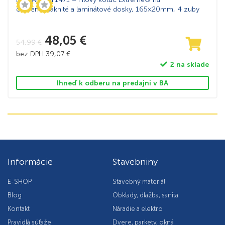
cementovláknité a laminátové dosky, 165×20mm, 4 zuby
48,05
€
54,99
€
bez DPH
39,07
€
2 na sklade
Ihneď k odberu na predajni v BA
Informácie
Stavebniny
E-SHOP
Stavebný materiál
Blog
Obklady, dlažba, sanita
Kontakt
Náradie a elektro
Pravidlá súťaže
Dvere, parkety, okná