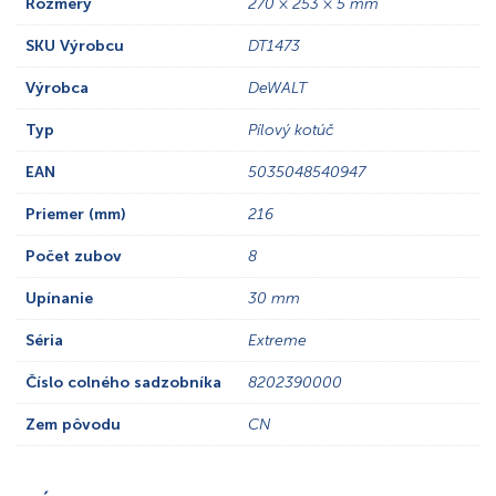
Rozmery
270 × 253 × 5 mm
SKU Výrobcu
DT1473
Výrobca
DeWALT
Typ
Pílový kotúč
EAN
5035048540947
Priemer (mm)
216
Počet zubov
8
Upínanie
30 mm
Séria
Extreme
Číslo colného sadzobníka
8202390000
Zem pôvodu
CN