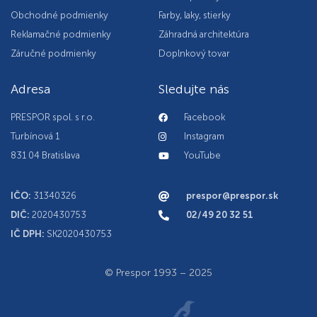
Obchodné podmienky
Farby, laky, stierky
Reklamačné podmienky
Záhradná architektúra
Záručné podmienky
Doplnkový tovar
Adresa
Sledujte nás
PRESPOR spol. s r.o.
Facebook
Turbínová 1
Instagram
831 04 Bratislava
YouTube
IČO:
31340326
prespor@prespor.sk
DIČ:
2020430753
02/49 20 32 51
IČ DPH:
SK2020430753
© Prespor 1993 – 2025