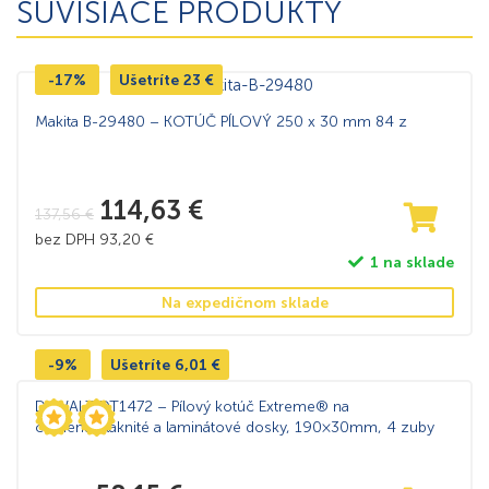
SÚVISIACE PRODUKTY
-17%
Ušetríte
23
€
Makita B-29480 – KOTÚČ PÍLOVÝ 250 x 30 mm 84 z
114,63
€
137,56
€
bez DPH
93,20
€
1 na sklade
Na expedičnom sklade
-9%
Ušetríte
6,01
€
DeWALT DT1472 – Pílový kotúč Extreme® na
cementovláknité a laminátové dosky, 190×30mm, 4 zuby