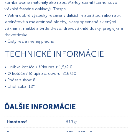
kombinované materiály ako napr.: Marley Eternit (cementovo –
vláknité fasádne obklady), Trespa
• Veľmi dobré výsledky rezania v ďalších materiáloch ako napr.
laminátové a melamínové plochy, plasty spevnené sklenými
vláknami, mäkké a tvrdé drevo, drevovláknité dosky, preglejka a
drevotrieska
• Čistý rez a menej prachu
TECHNICKÉ INFORMÁCIE
• Hrúbka kotúča / šírka rezu: 1,5/2,0
• Ø kotúča / Ø upínac. otvoru: 216/30
• Počet zubov: 8
• Uhol zuba: 12°
ĎALŠIE INFORMÁCIE
Hmotnosť
510 g