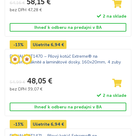
58,15
€
64,16
€
bez DPH
47,28
€
2 na sklade
Ihneď k odberu na predajni v BA
-13%
Ušetríte
6,94
€
DeWALT DT1470 – Pílový kotúč Extreme® na
cementovláknité a laminátové dosky, 160×20mm, 4 zuby
48,05
€
54,99
€
bez DPH
39,07
€
2 na sklade
Ihneď k odberu na predajni v BA
-13%
Ušetríte
6,94
€
DeWALT DT1471 – Pílový kotúč Extreme® na