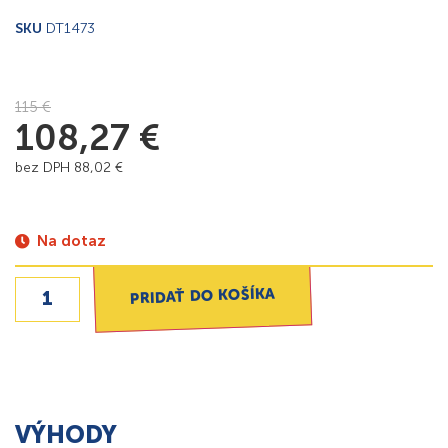
SKU
DT1473
115
€
108,27
€
bez DPH
88,02
€
Na dotaz
PRIDAŤ DO KOŠÍKA
VÝHODY