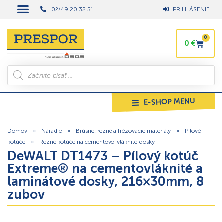
02/49 20 32 51
PRIHLÁSENIE
0
0
€
E-SHOP MENU
Domov
»
Náradie
»
Brúsne, rezné a frézovacie materiály
»
Pílové
kotúče
»
Rezné kotúče na cementovo-vláknité dosky
DeWALT DT1473 – Pílový kotúč
Extreme® na cementovláknité a
laminátové dosky, 216×30mm, 8
zubov