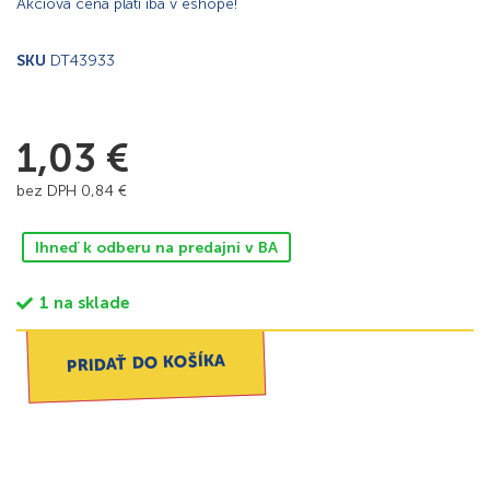
Akciová cena platí iba v eshope!
SKU
DT43933
1,03
€
bez DPH
0,84
€
Ihneď k odberu na predajni v BA
1 na sklade
PRIDAŤ DO KOŠÍKA