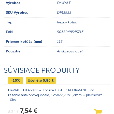
Výrobca
DeWALT
SKU Výrobcu
DT43933
Typ
Rezný kotúč
EAN
5035048545713
Priemer kotúča (mm)
115
Použitie
Antikorová oceľ
SÚVISIACE PRODUKTY
-10%
Ušetríte
0,80
€
DeWALT DT43922 – Kotúče HIGH PERFORMANCE na
rezanie antikorovej ocele, 125×22,23×1,2mm – plechovka
10ks
7,54
€
8,34
€