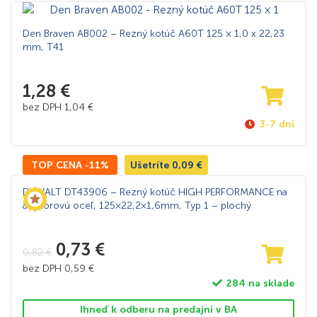
Den Braven AB002 – Rezný kotúč A60T 125 × 1,0 x 22,23
mm, T41
1,28
€
bez DPH
1,04
€
3-7 dní
TOP CENA -11%
Ušetríte
0,09
€
DeWALT DT43906 – Rezný kotúč HIGH PERFORMANCE na
antikorovú oceľ, 125×22,2×1,6mm, Typ 1 – plochý
0,73
€
0,82
€
bez DPH
0,59
€
284 na sklade
Ihneď k odberu na predajni v BA