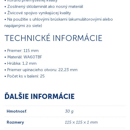
• Korund priemyselnej kvality
• Zosilnený sklolaminát ako nosný materiál
• Živicové spojivo vynikajúcej kvality
• Na použitie s uhlovými brúskami (akumulátorovými alebo
napájanými zo siete)
TECHNICKÉ INFORMÁCIE
• Priemer: 115 mm
• Materiál: WA60TBF
• Hrúbka: 1,2 mm
• Priemer upínacieho otvoru: 22,23 mm
• Počet ks v balení: 25
ĎALŠIE INFORMÁCIE
Hmotnosť
30 g
Rozmery
115 × 115 × 1 mm