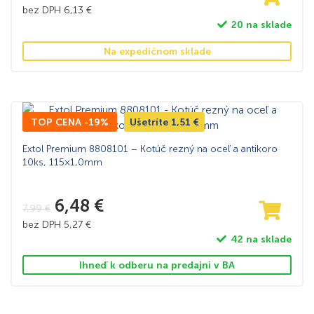
bez DPH
6,13
€
20 na sklade
Na expedičnom sklade
TOP CENA -19%
Ušetríte
1,51
€
Extol Premium 8808101 – Kotúč rezný na oceľ a antikoro
10ks, 115×1,0mm
6,48
€
7,99
€
bez DPH
5,27
€
42 na sklade
Ihneď k odberu na predajni v BA