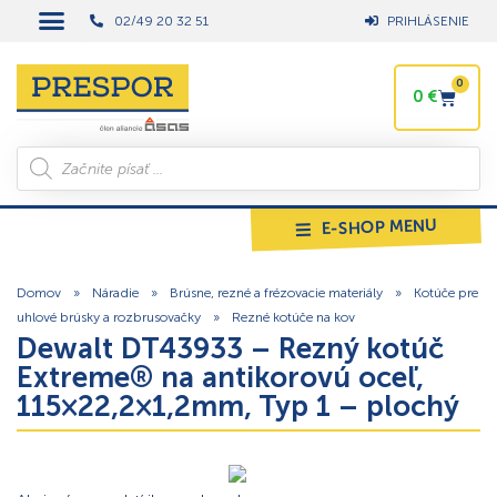
02/49 20 32 51
PRIHLÁSENIE
0
0
€
E-SHOP MENU
Domov
»
Náradie
»
Brúsne, rezné a frézovacie materiály
»
Kotúče pre
uhlové brúsky a rozbrusovačky
»
Rezné kotúče na kov
Dewalt DT43933 – Rezný kotúč
Extreme® na antikorovú oceľ,
115×22,2×1,2mm, Typ 1 – plochý