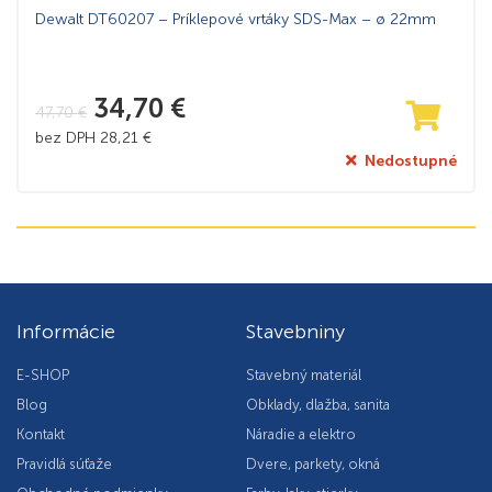
Dewalt DT60207 – Príklepové vrtáky SDS-Max – ø 22mm
34,70
€
47,70
€
bez DPH
28,21
€
Nedostupné
Informácie
Stavebniny
E-SHOP
Stavebný materiál
Blog
Obklady, dlažba, sanita
Kontakt
Náradie a elektro
Pravidlá súťaže
Dvere, parkety, okná