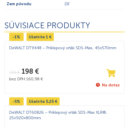
Zem pôvodu
DE
SÚVISIACE PRODUKTY
-1%
Ušetríte
1
€
DeWALT DT9448 – Príklepový vrták SDS-Max, 45×570mm
198
€
199
€
bez DPH
160,98
€
Na dotaz
-5%
Ušetríte
5,25
€
DeWALT DT60826 – Príklepový vrták SDS-Max XLR®,
25×920×800mm