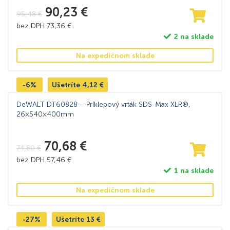
90,23
€
95,48
€
bez DPH
73,36
€
2 na sklade
Na expedičnom sklade
-6%
Ušetríte
4,12
€
DeWALT DT60828 – Príklepový vrták SDS-Max XLR®,
26×540×400mm
70,68
€
74,80
€
bez DPH
57,46
€
1 na sklade
Na expedičnom sklade
-27%
Ušetríte
13
€