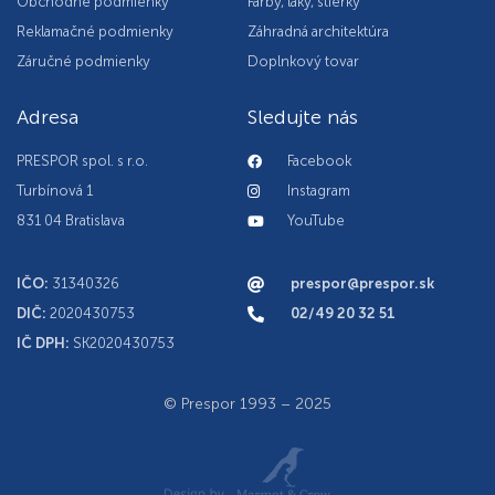
Obchodné podmienky
Farby, laky, stierky
Reklamačné podmienky
Záhradná architektúra
Záručné podmienky
Doplnkový tovar
Adresa
Sledujte nás
PRESPOR spol. s r.o.
Facebook
Turbínová 1
Instagram
831 04 Bratislava
YouTube
IČO:
31340326
prespor@prespor.sk
DIČ:
2020430753
02/49 20 32 51
IČ DPH:
SK2020430753
© Prespor 1993 – 2025