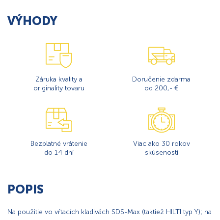
VÝHODY
Záruka kvality a
Doručenie zdarma
originality tovaru
od 200,- €
Bezplatné vrátenie
Viac ako 30 rokov
do 14 dní
skúseností
POPIS
Na použitie vo vŕtacích kladivách SDS-Max (taktiež HILTI typ Y); na