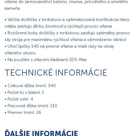
vŕtanie do (armovaného) betónu, muriva, prírodného a umelého
kameňa.
• Väčšia doštička z tvrdokovu a optimalizovaná konštrukcia hlavy
vrtáka zaisťujú dlhšiu životnosť a rýchlejší proces vŕtania
• Rozšírené boky doštičky z tvrdokovu zaisťujú optimálny prenos
sily stroja pre maximálnu rýchlosť vŕtania a obmedzenie vibrácií
• Uhol špičky 140 na presné vŕtanie a malé rázy na okraji
vŕtaného otvoru
• Na použitie s vŕtacími kladivami SDS-Max
TECHNICKÉ INFORMÁCIE
• Celková dĺžka (mm): 340
• Počet ks v balení: 1
• Počet ostrí: 4
• Pracovná dĺžka (mm): 210
• Priemer (mm): 26
ĎALŠIE INFORMÁCIE