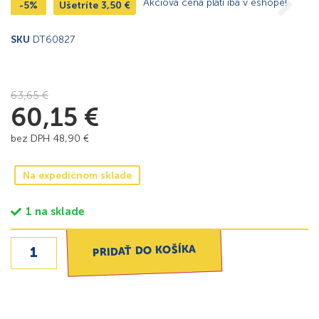
Akciová cena platí iba v eshope!
-5%
Ušetríte
3,50
€
SKU
DT60827
63,65
€
60,15
€
bez DPH
48,90
€
Na expedičnom sklade
1 na sklade
PRIDAŤ DO KOŠÍKA