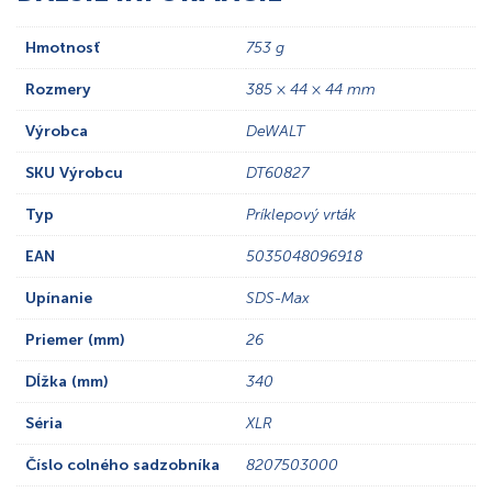
Hmotnosť
753 g
Rozmery
385 × 44 × 44 mm
Výrobca
DeWALT
SKU Výrobcu
DT60827
Typ
Príklepový vrták
EAN
5035048096918
Upínanie
SDS-Max
Priemer (mm)
26
Dĺžka (mm)
340
Séria
XLR
Číslo colného sadzobníka
8207503000