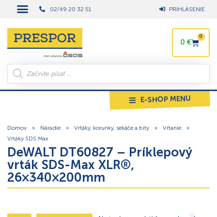
02/49 20 32 51
PRIHLÁSENIE
0
0
€
E-SHOP MENU
Domov
»
Náradie
»
Vrtáky, korunky, sekáče a bity
»
Vŕtanie
»
Vrtáky SDS Max
DeWALT DT60827 – Príklepový
vrták SDS-Max XLR®,
26×340×200mm