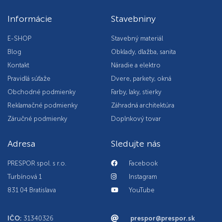
Informácie
Stavebniny
E-SHOP
Stavebný materiál
Blog
Obklady, dlažba, sanita
Kontakt
Náradie a elektro
Pravidlá súťaže
Dvere, parkety, okná
Obchodné podmienky
Farby, laky, stierky
Reklamačné podmienky
Záhradná architektúra
Záručné podmienky
Doplnkový tovar
Adresa
Sledujte nás
PRESPOR spol. s r.o.
Facebook
Turbínová 1
Instagram
831 04 Bratislava
YouTube
IČO:
31340326
prespor@prespor.sk