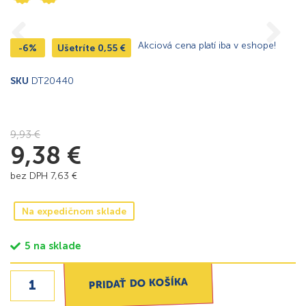
Akciová cena platí iba v eshope!
-6%
Ušetríte
0,55
€
SKU
DT20440
9,93
€
9,38
€
bez DPH
7,63
€
Na expedičnom sklade
5 na sklade
PRIDAŤ DO KOŠÍKA