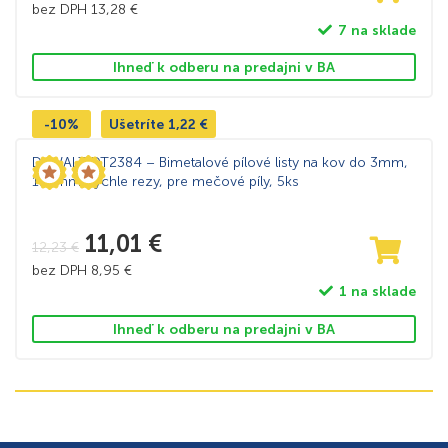
bez DPH
13,28
€
7 na sklade
Ihneď k odberu na predajni v BA
-10%
Ušetríte
1,22
€
DeWALT DT2384 – Bimetalové pílové listy na kov do 3mm,
152mm, rýchle rezy, pre mečové píly, 5ks
11,01
€
12,23
€
bez DPH
8,95
€
1 na sklade
Ihneď k odberu na predajni v BA