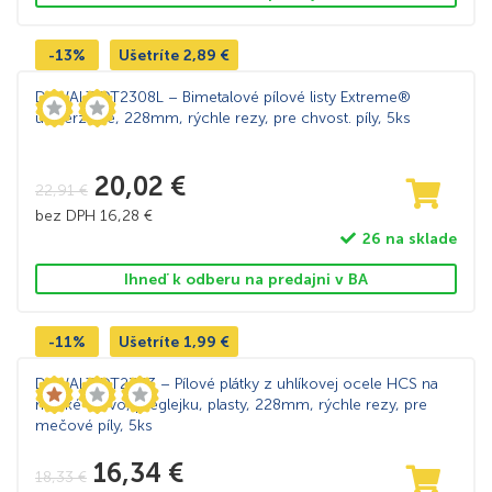
-13%
Ušetríte
2,89
€
DeWALT DT2308L – Bimetalové pílové listy Extreme®
univerzálne, 228mm, rýchle rezy, pre chvost. píly, 5ks
20,02
€
22,91
€
bez DPH
16,28
€
26 na sklade
Ihneď k odberu na predajni v BA
-11%
Ušetríte
1,99
€
DeWALT DT2363 – Pílové plátky z uhlíkovej ocele HCS na
mäkké drevo, preglejku, plasty, 228mm, rýchle rezy, pre
mečové píly, 5ks
16,34
€
18,33
€