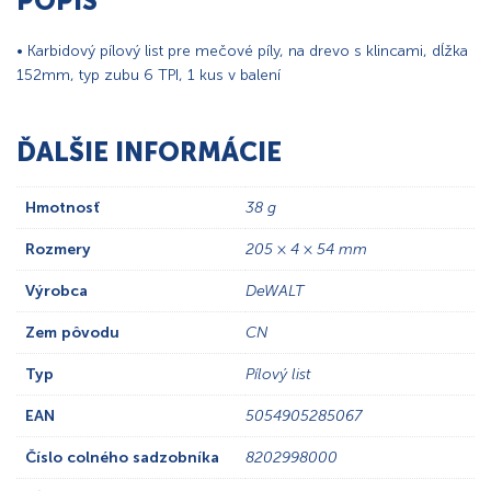
POPIS
• Karbidový pílový list pre mečové píly, na drevo s klincami, dĺžka
152mm, typ zubu 6 TPI, 1 kus v balení
ĎALŠIE INFORMÁCIE
Hmotnosť
38 g
Rozmery
205 × 4 × 54 mm
Výrobca
DeWALT
Zem pôvodu
CN
Typ
Pílový list
EAN
5054905285067
Číslo colného sadzobníka
8202998000