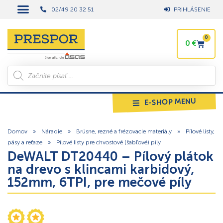
02/49 20 32 51
PRIHLÁSENIE
0
0
€
E-SHOP MENU
Domov
»
Náradie
»
Brúsne, rezné a frézovacie materiály
»
Pílové listy,
pásy a reťaze
»
Pílové listy pre chvostové (šabľové) píly
DeWALT DT20440 – Pílový plátok
na drevo s klincami karbidový,
152mm, 6TPI, pre mečové píly