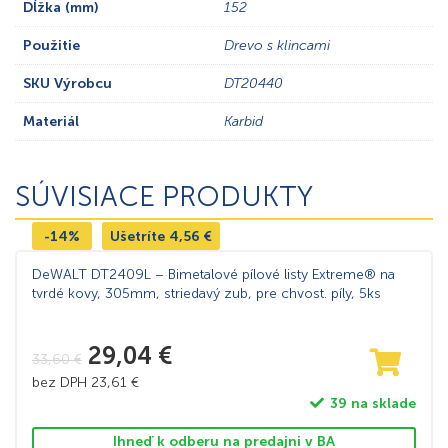
Dĺžka (mm)
152
Použitie
Drevo s klincami
SKU Výrobcu
DT20440
Materiál
Karbid
SÚVISIACE PRODUKTY
-14%
Ušetríte
4,56
€
DeWALT DT2409L – Bimetalové pílové listy Extreme® na
tvrdé kovy, 305mm, striedavý zub, pre chvost. píly, 5ks
29,04
€
33,60
€
bez DPH
23,61
€
39 na sklade
Ihneď k odberu na predajni v BA