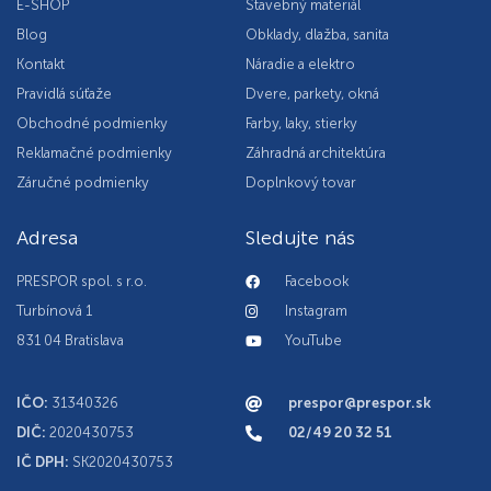
E-SHOP
Stavebný materiál
Blog
Obklady, dlažba, sanita
Kontakt
Náradie a elektro
Pravidlá súťaže
Dvere, parkety, okná
Obchodné podmienky
Farby, laky, stierky
Reklamačné podmienky
Záhradná architektúra
Záručné podmienky
Doplnkový tovar
Adresa
Sledujte nás
PRESPOR spol. s r.o.
Facebook
Turbínová 1
Instagram
831 04 Bratislava
YouTube
IČO:
31340326
prespor@prespor.sk
DIČ:
2020430753
02/49 20 32 51
IČ DPH:
SK2020430753