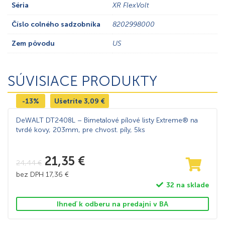
Séria
XR FlexVolt
Číslo colného sadzobníka
8202998000
Zem pôvodu
US
SÚVISIACE PRODUKTY
-13%
Ušetríte
3,09
€
DeWALT DT2408L – Bimetalové pílové listy Extreme® na
tvrdé kovy, 203mm, pre chvost. píly, 5ks
21,35
€
24,44
€
bez DPH
17,36
€
32 na sklade
Ihneď k odberu na predajni v BA