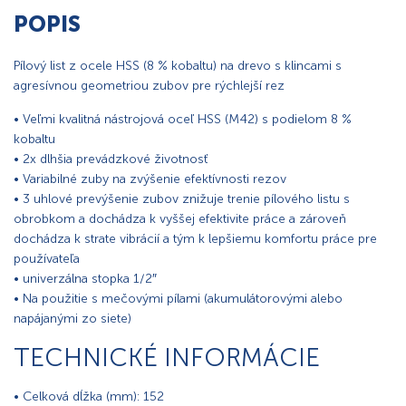
POPIS
Pílový list z ocele HSS (8 % kobaltu) na drevo s klincami s
agresívnou geometriou zubov pre rýchlejší rez
• Veľmi kvalitná nástrojová oceľ HSS (M42) s podielom 8 %
kobaltu
• 2x dlhšia prevádzkové životnosť
• Variabilné zuby na zvýšenie efektívnosti rezov
• 3 uhlové prevýšenie zubov znižuje trenie pílového listu s
obrobkom a dochádza k vyššej efektivite práce a zároveň
dochádza k strate vibrácií a tým k lepšiemu komfortu práce pre
používateľa
• univerzálna stopka 1/2″
• Na použitie s mečovými pílami (akumulátorovými alebo
napájanými zo siete)
TECHNICKÉ INFORMÁCIE
• Celková dĺžka (mm): 152