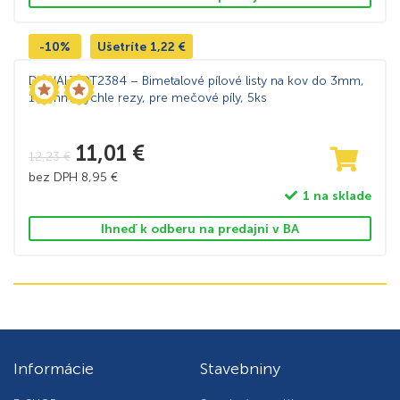
-10%
Ušetríte
1,22
€
DeWALT DT2384 – Bimetalové pílové listy na kov do 3mm,
152mm, rýchle rezy, pre mečové píly, 5ks
11,01
€
12,23
€
bez DPH
8,95
€
1 na sklade
Ihneď k odberu na predajni v BA
Informácie
Stavebniny