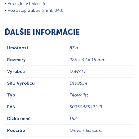
• Počet ks v balení: 5
• Rozostup zubov (mm): 04.6
ĎALŠIE INFORMÁCIE
Hmotnosť
87 g
Rozmery
225 × 47 × 15 mm
Výrobca
DeWALT
SKU Výrobcu
DT99554
Typ
Pílový list
EAN
5035048542149
Dĺžka (mm)
152
Použitie
Drevo s klincami