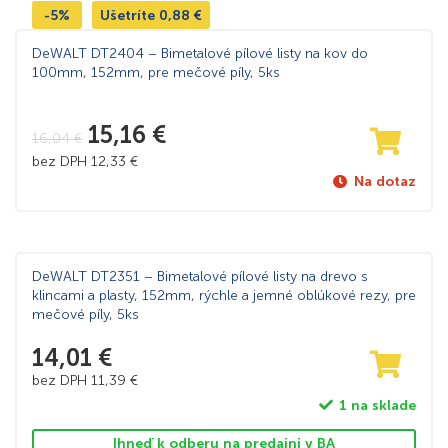
-5%
Ušetríte
0,88
€
DeWALT DT2404 – Bimetalové pílové listy na kov do
100mm, 152mm, pre mečové píly, 5ks
15,16
€
16,04
€
bez DPH
12,33
€
Na dotaz
DeWALT DT2351 – Bimetalové pílové listy na drevo s
klincami a plasty, 152mm, rýchle a jemné oblúkové rezy, pre
mečové píly, 5ks
14,01
€
bez DPH
11,39
€
1 na sklade
Ihneď k odberu na predajni v BA