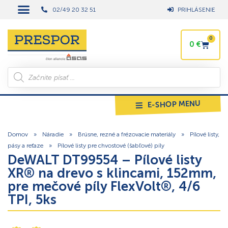
02/49 20 32 51
PRIHLÁSENIE
0
0
€
E-SHOP MENU
Domov
»
Náradie
»
Brúsne, rezné a frézovacie materiály
»
Pílové listy,
pásy a reťaze
»
Pílové listy pre chvostové (šabľové) píly
DeWALT DT99554 – Pílové listy
XR® na drevo s klincami, 152mm,
pre mečové píly FlexVolt®, 4/6
TPI, 5ks