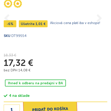
Akciová cena platí iba v eshope!
-6%
Ušetríte
1,01
€
SKU
DT99554
18,33
€
17,32
€
bez DPH
14,08
€
Ihneď k odberu na predajni v BA
4 na sklade
PRIDAŤ DO KOŠÍKA