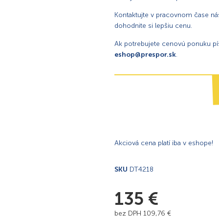
Kontaktujte v pracovnom čase náš
dohodnite si lepšiu cenu.
Ak potrebujete cenovú ponuku p
eshop@prespor.sk
.
Akciová cena platí iba v eshope!
SKU
DT4218
135
€
bez DPH
109,76
€