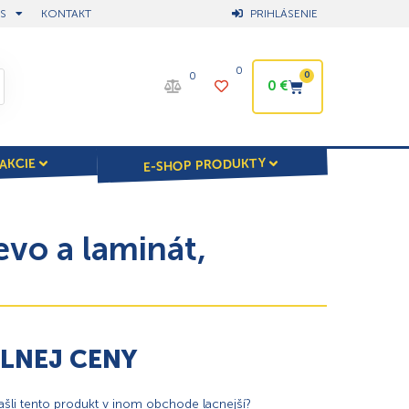
S
KONTAKT
PRIHLÁSENIE
0
0
0
0
€
E-SHOP PRODUKTY
AKCIE
vo a laminát,
ÁLNEJ CENY
našli tento produkt v inom obchode lacnejší?