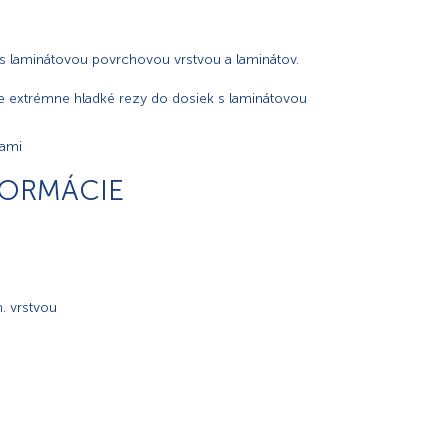
s laminátovou povrchovou vrstvou a laminátov.
re extrémne hladké rezy do dosiek s laminátovou
lami
FORMÁCIE
Z
h. vrstvou