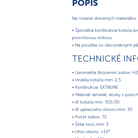
POPIS
Na rezanie drevených materiálov 
• Špeciálna konštrukcia kotúča p
povrchovou vrstvou
• Na použitie so stacionárnymi pí
TECHNICKÉ IN
• Geometria (brúsenie) zubov: H
• Hrúbka kotúča mm: 2,5
• Konštrukcia: EXTREME
• Materiál: laminát, dosky s povrc
• Ø kotúča mm: 305/30
• Ø upínacieho otvoru mm: 30
• Počet zubov: 72
• Šírka rezu mm: 3
• Uhol sklonu: +10°