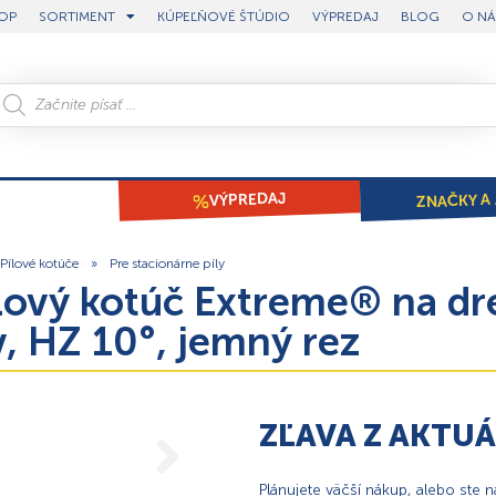
OP
SORTIMENT
KÚPEĽŇOVÉ ŠTÚDIO
VÝPREDAJ
BLOG
O NÁ
ZNAČKY A 
VÝPREDAJ
Pílové kotúče
»
Pre stacionárne píly
ový kotúč Extreme® na dre
 HZ 10°, jemný rez
ZĽAVA Z AKTU
Plánujete väčší nákup, alebo ste 