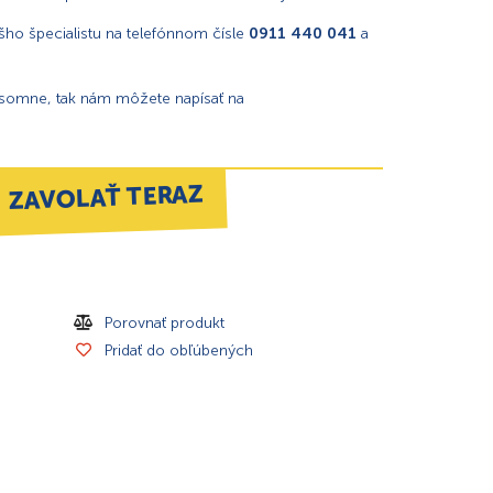
ho špecialistu na telefónnom čísle
0911 440 041
a
ísomne, tak nám môžete napísať na
ZAVOLAŤ TERAZ
Porovnať produkt
Pridať do obľúbených