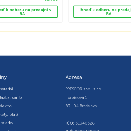
eď k odberu na predajni v
Ihneď k odberu na predaj
BA
BA
iny
Adresa
ateriál
PRESPOR spol. s r.o.
lažba, sanita
Turbínová 1
elektro
831 04 Bratislava
kety, okná
, stierky
IČO:
31340326