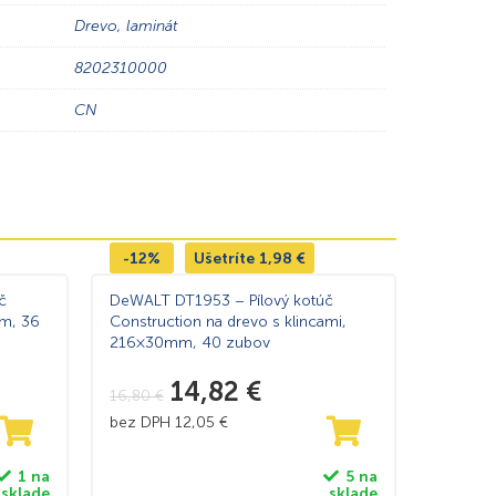
Drevo, laminát
8202310000
CN
-12%
Ušetríte
1,98
€
č
DeWALT DT1953 – Pílový kotúč
m, 36
Construction na drevo s klincami,
216×30mm, 40 zubov
14,82
€
16,80
€
bez DPH
12,05
€
1 na
5 na
sklade
sklade