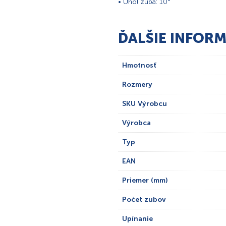
• Uhol zuba: 10°
ĎALŠIE INFORM
Hmotnosť
Rozmery
SKU Výrobcu
Výrobca
Typ
EAN
Priemer (mm)
Počet zubov
Upínanie