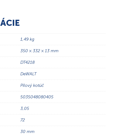
ÁCIE
1,49 kg
350 × 332 × 13 mm
DT4218
DeWALT
Pílový kotúč
5035048080405
3,05
72
30 mm