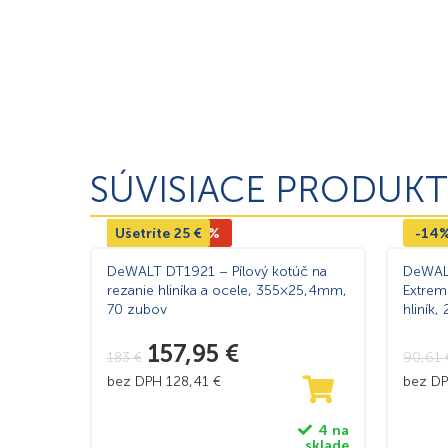
SÚVISIACE PRODUKT
Ušetríte
Výpredaj -14%
25
€
-14
DeWALT DT1921 – Pílový kotúč na
DeWALT
rezanie hliníka a ocele, 355×25,4mm,
Extrem
70 zubov
hliník
-5°
157,95
€
183
€
90,61
bez DPH
128,41
€
bez D
4 na
sklade