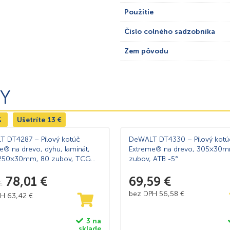
Použitie
Číslo colného sadzobníka
Zem pôvodu
Y
%
Ušetríte
13
€
 DT4287 – Pílový kotúč
DeWALT DT4330 – Pílový kotú
e® na drevo, dyhu, laminát,
Extreme® na drevo, 305×30m
, 250×30mm, 80 zubov, TCG
zubov, ATB -5°
78,01
€
69,59
€
€
bez DPH
56,58
€
PH
63,42
€
3 na
sklade