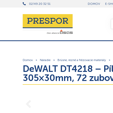
02/49 20 32 51
DOMOV
E-SH
Domov
»
Náradie
»
Brúsne, rezné a frézovacie materiály
»
DeWALT DT4218 – Píl
305×30mm, 72 zubov,