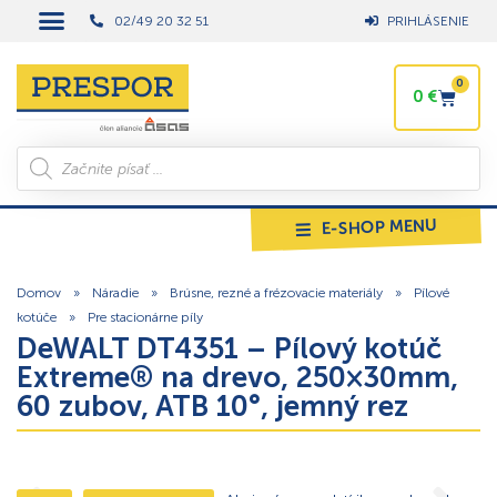
02/49 20 32 51
PRIHLÁSENIE
0
0
€
E-SHOP MENU
Domov
»
Náradie
»
Brúsne, rezné a frézovacie materiály
»
Pílové
kotúče
»
Pre stacionárne píly
DeWALT DT4351 – Pílový kotúč
Extreme® na drevo, 250×30mm,
60 zubov, ATB 10°, jemný rez