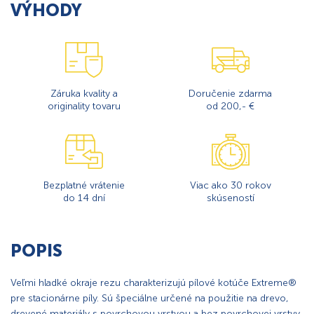
VÝHODY
Záruka kvality a
Doručenie zdarma
originality tovaru
od 200,- €
Bezplatné vrátenie
Viac ako 30 rokov
do 14 dní
skúseností
POPIS
Veľmi hladké okraje rezu charakterizujú pílové kotúče Extreme®
pre stacionárne píly. Sú špeciálne určené na použitie na drevo,
drevené materiály s povrchovou vrstvou a bez povrchovej vrstvy,