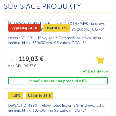
SÚVISIACE PRODUKTY
Výpredaj -45%
Ušetríte
97
€
Dewalt DT4291 – Pílový kotúč Extreme® na drevo, dyhu,
laminát, hliník, 350×30mm, 96 zubov, TCG -5°
119,03
€
216
€
bez DPH
96,77
€
2 na sklade
Ihneď k odberu na predajni v BA
-15%
Ušetríte
16
€
DeWALT DT4290 – Pílový kotúč Extreme® na drevo, dyhu,
laminát, hliník, 305×30mm, 96 zubov, TCG -5°