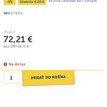
Akciová cena platí iba v eshope!
-5%
Ušetríte
4,20
€
SKU
DT4351
76,41
€
72,21
€
bez DPH
58,71
€
Na dotaz
PRIDAŤ DO KOŠÍKA