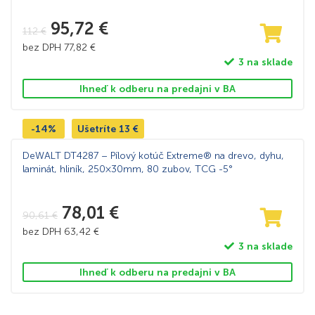
95,72
€
112
€
bez DPH
77,82
€
3 na sklade
Ihneď k odberu na predajni v BA
-14%
Ušetríte
13
€
DeWALT DT4287 – Pílový kotúč Extreme® na drevo, dyhu,
laminát, hliník, 250×30mm, 80 zubov, TCG -5°
78,01
€
90,61
€
bez DPH
63,42
€
3 na sklade
Ihneď k odberu na predajni v BA