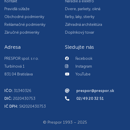
Kontakt
Náradie a elektro
Pravidlá súťaže
Dvere, parkety, okná
Obchodné podmienky
Farby, laky, stierky
Reklamačné podmienky
Záhradná architektúra
Záručné podmienky
Doplnkový tovar
Adresa
Sledujte nás
PRESPOR spol. s r.o.
Facebook
Turbínová 1
Instagram
831 04 Bratislava
YouTube
IČO:
31340326
prespor@prespor.sk
DIČ:
2020430753
02/49 20 32 51
IČ DPH:
SK2020430753
© Prespor 1993 – 2025