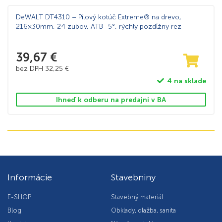
DeWALT DT4310 – Pílový kotúč Extreme® na drevo,
216×30mm, 24 zubov, ATB -5°, rýchly pozdĺžny rez
39,67
€
bez DPH
32,25
€
4 na sklade
Ihneď k odberu na predajni v BA
Informácie
Stavebniny
E-SHOP
Stavebný materiál
Blog
Obklady, dlažba, sanita