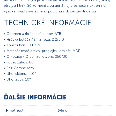
plasty a hliník. Sú kombináciou unikátnej presnosti a extrémne
vysokej kvality výsledného povrchu s dlhou životnosťou.
TECHNICKÉ INFORMÁCIE
• Geometria (brúsenie) zubov: ATB
• Hrúbka kotúča / šírka rezu: 2,2/3,0
• Konštrukcia: EXTREME
• Materiál: tvrdé drevo, preglejka, laminát, MDF
• Ø kotúča / Ø upínac. otvoru: 250/30
• Počet zubov: 60
• Rez: Jemné rezy
• Uhol sklonu: +10°
• Uhol zuba: 10°
ĎALŠIE INFORMÁCIE
Hmotnosť
948 g