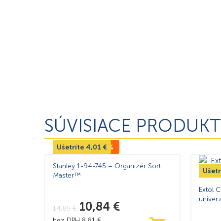
SÚVISIACE PRODUKT
Ušetríte
TOP CENA -27%
4,01
€
Stanley 1-94-745 – Organizér Sort
Ušetr
TOP
Master™
Extol C
univer
10,84
€
14,85
€
bez DPH
8,81
€