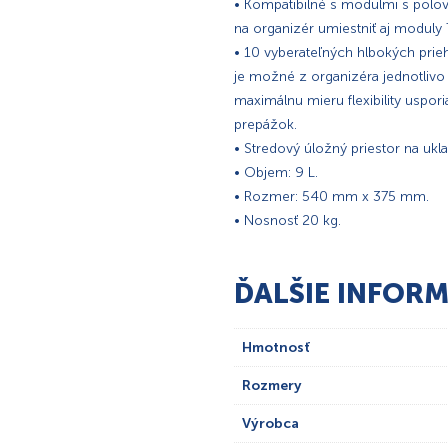
• Kompatibilné s modulmi s polo
na organizér umiestniť aj moduly
• 10 vyberateľných hlbokých prieh
je možné z organizéra jednotlivo
maximálnu mieru flexibility uspo
prepážok.
• Stredový úložný priestor na ukl
• Objem: 9 L.
• Rozmer: 540 mm x 375 mm.
• Nosnosť 20 kg.
ĎALŠIE INFORM
Hmotnosť
Rozmery
Výrobca