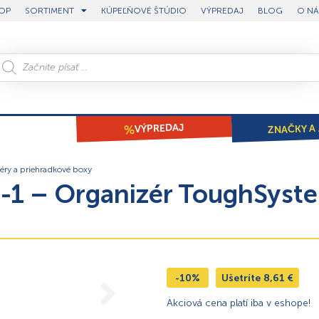
OP
SORTIMENT
KÚPEĽŇOVÉ ŠTÚDIO
VÝPREDAJ
BLOG
O NÁ
ZNAČKY A 
VÝPREDAJ
éry a priehradkové boxy
 – Organizér ToughSyst
-10%
Ušetríte
8,61
€
Akciová cena platí iba v eshope!