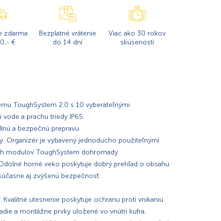
e zdarma
Bezplatné vrátenie
Viac ako 30 rokov
0,- €
do 14 dní
skúseností
tému ToughSystem 2.0 s 10 vyberateľnými
 vode a prachu triedy IP65.
lnú a bezpečnú prepravu.
y: Organizér je vybavený jednoducho použiteľnými
vých modulov ToughSystem dohromady.
Odolné horné veko poskytuje dobrý prehľad o obsahu
 súčasne aj zvýšenú bezpečnosť.
 Kvalitné utesnenie poskytuje ochranu proti vnikaniu
radie a montážne prvky uložené vo vnútri kufra.