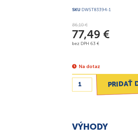
SKU
DWST83394-1
86,10
€
77,49
€
bez DPH
63
€
Na dotaz
PRIDAŤ 
VÝHODY