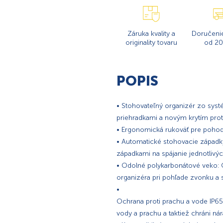
Záruka kvality a
Doručeni
originality tovaru
od 20
POPIS
• Stohovateľný organizér zo sys
priehradkami a novým krytím proti
• Ergonomická rukoväť pre pohod
• Automatické stohovacie západk
západkami na spájanie jednotli
• Odolné polykarbonátové veko: 
organizéra pri pohľade zvonku a
•
Ochrana proti prachu a vode IP65:
vody a prachu a taktiež chráni ná