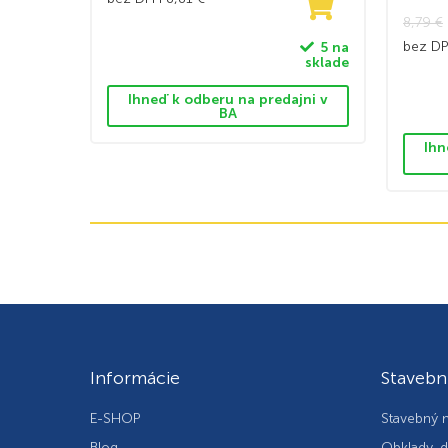
8,79
€
bez D
5 na
sklade
Ihneď k odberu na predajni v
BA
Ihn
Informácie
Stavebn
E-SHOP
Stavebný m
Blog
Obklady, d