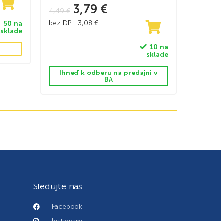
3,79
€
4,49
€
bez DPH
3,08
€
50 na
sklade
10 na
e
sklade
Ihneď k odberu na predajni v
BA
Sledujte nás
Facebook
Instagram