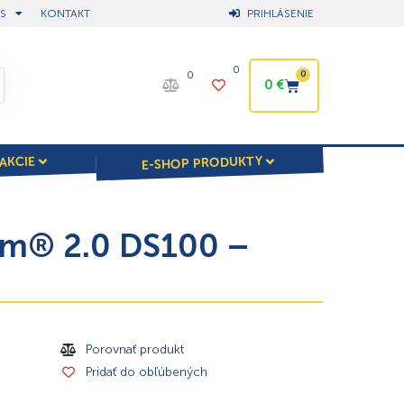
S
KONTAKT
PRIHLÁSENIE
0
0
0
0
€
E-SHOP PRODUKTY
AKCIE
em® 2.0 DS100 –
Porovnať produkt
Pridať do obľúbených