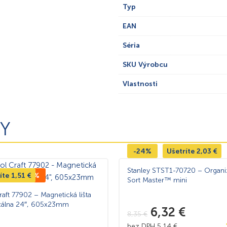
Typ
EAN
Séria
SKU Výrobcu
Vlastnosti
Y
-24%
Ušetríte
2,03
€
Stanley STST1-70720 – Organi
íte
 CENA -17%
1,51
€
Sort Master™ mini
raft 77902 – Magnetická lišta
zálna 24″, 605x23mm
6,32
€
8,35
€
bez DPH
5,14
€