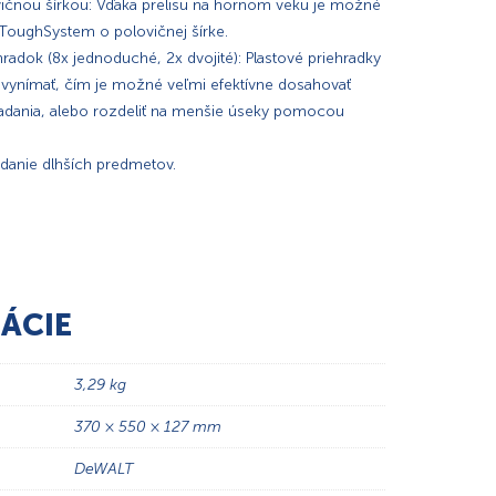
vičnou šírkou: Vďaka prelisu na hornom veku je možné
 ToughSystem o polovičnej šírke.
radok (8x jednoduché, 2x dvojité): Plastové priehradky
 vynímať, čím je možné veľmi efektívne dosahovať
riadania, alebo rozdeliť na menšie úseky pomocou
adanie dlhších predmetov.
ÁCIE
3,29 kg
370 × 550 × 127 mm
DeWALT