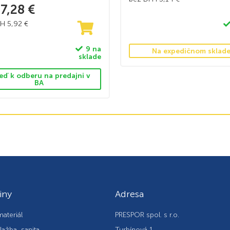
7,28
€
PH
5,92
€
9 na
Na expedičnom sklad
sklade
eď k odberu na predajni v
BA
iny
Adresa
ateriál
PRESPOR spol. s r.o.
lažba, sanita
Turbínová 1