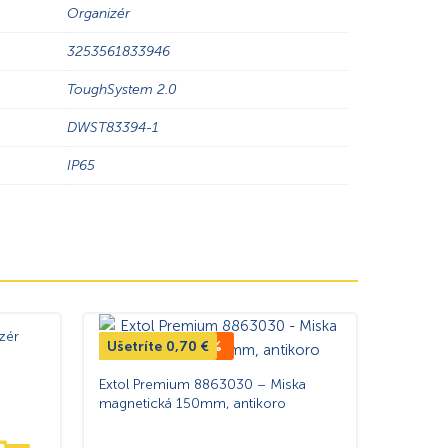
Organizér
3253561833946
ToughSystem 2.0
DWST83394-1
IP65
zér
Ušetríte
TOP CENA -16%
0,70
€
Extol Premium 8863030 – Miska
magnetická 150mm, antikoro