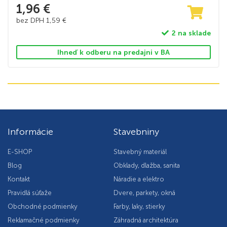
1,96
€
bez DPH
1,59
€
2 na sklade
Ihneď k odberu na predajni v BA
Informácie
Stavebniny
E-SHOP
Stavebný materiál
Blog
Obklady, dlažba, sanita
Kontakt
Náradie a elektro
Pravidlá súťaže
Dvere, parkety, okná
Obchodné podmienky
Farby, laky, stierky
Reklamačné podmienky
Záhradná architektúra