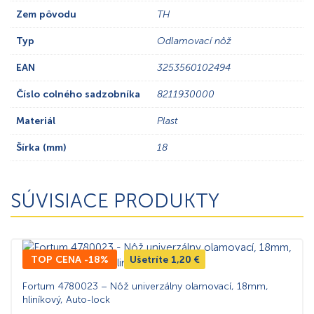
Zem pôvodu
TH
Typ
Odlamovací nôž
EAN
3253560102494
Číslo colného sadzobníka
8211930000
Materiál
Plast
Šírka (mm)
18
SÚVISIACE PRODUKTY
TOP CENA -18%
Ušetríte
1,20
€
Fortum 4780023 – Nôž univerzálny olamovací, 18mm,
hliníkový, Auto-lock