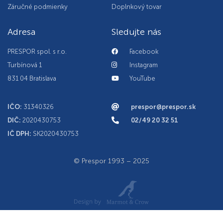
Záručné podmienky
Doplnkový tovar
Adresa
Sledujte nás
PRESPOR spol. s r.o.
Facebook
Turbínová 1
Instagram
831 04 Bratislava
YouTube
IČO:
31340326
prespor@prespor.sk
DIČ:
2020430753
02/49 20 32 51
IČ DPH:
SK2020430753
© Prespor 1993 – 2025