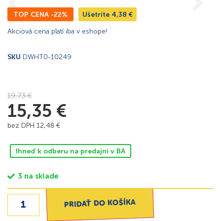
TOP CENA -22%
Ušetríte
4,38
€
Akciová cena platí iba v eshope!
SKU
DWHT0-10249
19,73
€
15,35
€
bez DPH
12,48
€
Ihneď k odberu na predajni v BA
3 na sklade
PRIDAŤ DO KOŠÍKA