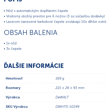
• Nôž s automatickým dopĺňaním čepele
• Vnútorný úložný priestor pre 6 nožov (3 sú súčasťou dodávky)
• Laserom nanesené karbidové čepele zostávajú 10x dlhšie ostré
OBSAH BALENIA
• 1x nôž
• 3x čepele
ĎALŠIE INFORMÁCIE
Hmotnosť
169 g
Rozmery
221 × 26 × 93 mm
Výrobca
DeWALT
SKU Výrobcu
DWHT0-10249