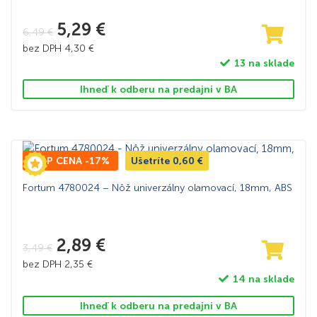
5,29
€
6,49
€
bez DPH
4,30
€
13 na sklade
Ihneď k odberu na predajni v BA
TOP CENA -17%
Ušetríte
0,60
€
Fortum 4780024 – Nôž univerzálny olamovací, 18mm, ABS
2,89
€
3,49
€
bez DPH
2,35
€
14 na sklade
Ihneď k odberu na predajni v BA