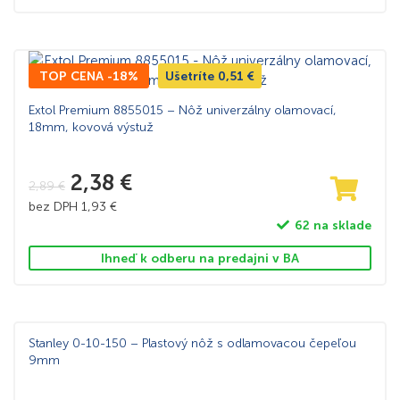
TOP CENA -18%
Ušetríte
0,51
€
Extol Premium 8855015 – Nôž univerzálny olamovací,
18mm, kovová výstuž
2,38
€
2,89
€
bez DPH
1,93
€
62 na sklade
Ihneď k odberu na predajni v BA
Stanley 0-10-150 – Plastový nôž s odlamovacou čepeľou
9mm