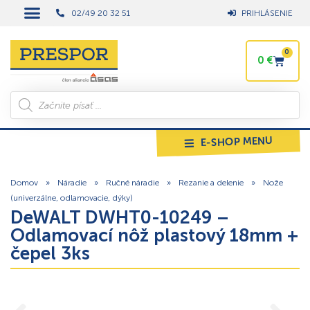
02/49 20 32 51
PRIHLÁSENIE
0
0
€
E-SHOP MENU
Domov
»
Náradie
»
Ručné náradie
»
Rezanie a delenie
»
Nože
(univerzálne, odlamovacie, dýky)
DeWALT DWHT0-10249 –
Odlamovací nôž plastový 18mm +
čepel 3ks