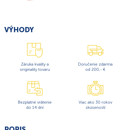
VÝHODY
Záruka kvality a
Doručenie zdarma
originality tovaru
od 200,- €
Bezplatné vrátenie
Viac ako 30 rokov
do 14 dní
skúseností
POPIS