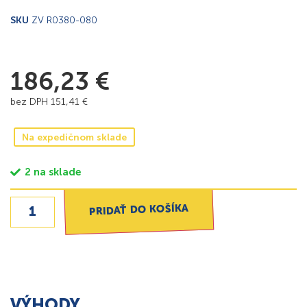
SKU
ZV R0380-080
186,23
€
bez DPH
151,41
€
Na expedičnom sklade
2 na sklade
PRIDAŤ DO KOŠÍKA
VÝHODY