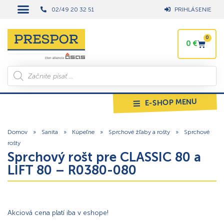
02/49 20 32 51
PRIHLÁSENIE
0
0
€
E-SHOP MENU
Domov
»
Sanita
»
Kúpeľne
»
Sprchové žľaby a rošty
»
Sprchové
rošty
Sprchový rošt pre CLASSIC 80 a
LIFT 80 – R0380-080
Akciová cena platí iba v eshope!