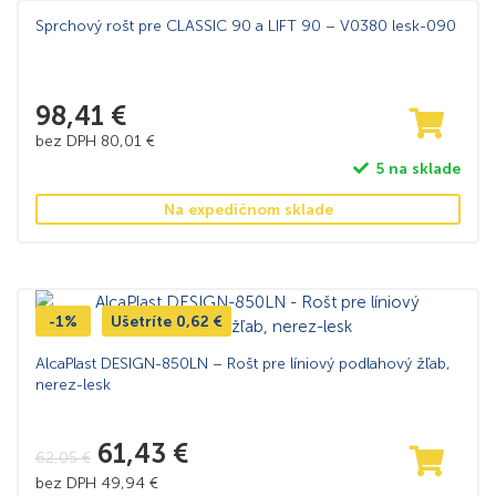
Sprchový rošt pre CLASSIC 90 a LIFT 90 – V0380 lesk-090
98,41
€
bez DPH
80,01
€
5 na sklade
Na expedičnom sklade
-1%
Ušetríte
0,62
€
AlcaPlast DESIGN-850LN – Rošt pre líniový podlahový žľab,
nerez-lesk
61,43
€
62,05
€
bez DPH
49,94
€