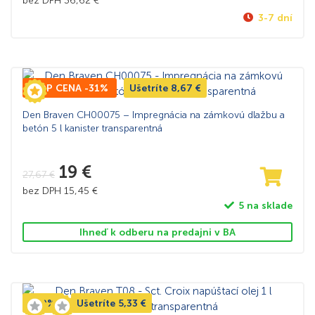
bez DPH
36,62
€
3-7 dní
TOP CENA -31%
Ušetríte
8,67
€
Den Braven CH00075 – Impregnácia na zámkovú dlažbu a
betón 5 l kanister transparentná
19
€
27,67
€
bez DPH
15,45
€
5 na sklade
Ihneď k odberu na predajni v BA
-29%
Ušetríte
5,33
€