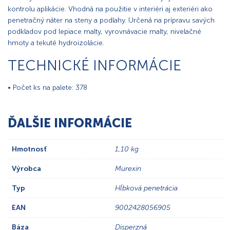
kontrolu aplikácie. Vhodná na použitie v interiéri aj exteriéri ako
penetračný náter na steny a podlahy. Určená na prípravu savých
podkladov pod lepiace malty, vyrovnávacie malty, nivelačné
hmoty a tekuté hydroizolácie.
TECHNICKÉ INFORMÁCIE
• Počet ks na palete: 378
ĎALŠIE INFORMÁCIE
Hmotnosť
1,10 kg
Výrobca
Murexin
Typ
Hĺbková penetrácia
EAN
9002428056905
Báza
Disperzná