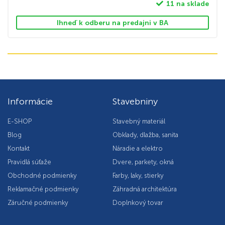
11 na sklade
Ihneď k odberu na predajni v BA
Informácie
Stavebniny
E-SHOP
Stavebný materiál
Blog
Obklady, dlažba, sanita
Kontakt
Náradie a elektro
Pravidlá súťaže
Dvere, parkety, okná
Obchodné podmienky
Farby, laky, stierky
Reklamačné podmienky
Záhradná architektúra
Záručné podmienky
Doplnkový tovar