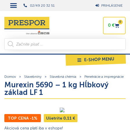
02/49 20 32 51
PRIHLÁSENIE
0
0
€
E-SHOP MENU
Domov
»
Stavebniny
»
Stavebná chémia
»
Penetrácie a impregnácie
Murexin 5690 – 1 kg Hĺbkový
základ LF 1
TOP CENA -1%
Ušetríte
0,11
€
Akciová cena platí iba v eshope!