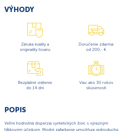
VÝHODY
Záruka kvality a
Doručenie zdarma
originality tovaru
od 200,- €
Bezplatné vrátenie
Viac ako 30 rokov
do 14 dní
skúseností
POPIS
Veľmi hodnotná disperzia syntetických živíc s výrazným
hĺbkovým účinkom. Modré zafarbenie umožňuje jednoduchú