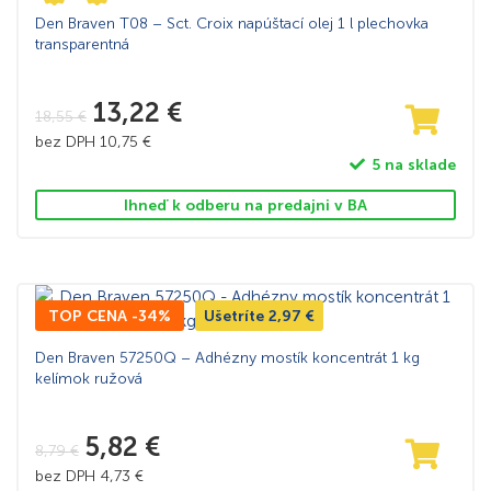
Den Braven T08 – Sct. Croix napúštací olej 1 l plechovka
transparentná
13,22
€
18,55
€
bez DPH
10,75
€
5 na sklade
Ihneď k odberu na predajni v BA
TOP CENA -34%
Ušetríte
2,97
€
Den Braven 57250Q – Adhézny mostík koncentrát 1 kg
kelímok ružová
5,82
€
8,79
€
bez DPH
4,73
€