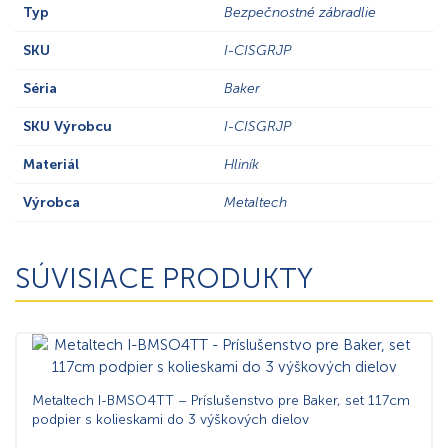
Typ
Bezpečnostné zábradlie
SKU
I-CISGRJP
Séria
Baker
SKU Výrobcu
I-CISGRJP
Materiál
Hliník
Výrobca
Metaltech
SÚVISIACE PRODUKTY
Metaltech I-BMSO4TT – Príslušenstvo pre Baker, set 117cm
podpier s kolieskami do 3 výškových dielov