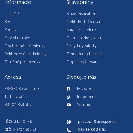
Informácie
Stavebniny
E-SHOP
Stavebný materiál
Blog
Obklady, dlažba, sanita
Kontakt
Náradie a elektro
Pravidlá súťaže
Dvere, parkety, okná
Obchodné podmienky
Farby, laky, stierky
Reklamačné podmienky
Záhradná architektúra
Záručné podmienky
Doplnkový tovar
Adresa
Sledujte nás
PRESPOR spol. s r.o.
Facebook
Turbínová 1
Instagram
831 04 Bratislava
YouTube
IČO:
31340326
prespor@prespor.sk
DIČ:
2020430753
02/49 20 32 51