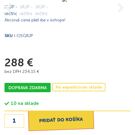
Akciová cena platí iba v eshope!
SKU
I-CISGRJP
288
€
bez DPH
234,15
€
Na expedičnom sklade
DOPRAVA ZDARMA
10 na sklade
PRIDAŤ DO KOŠÍKA