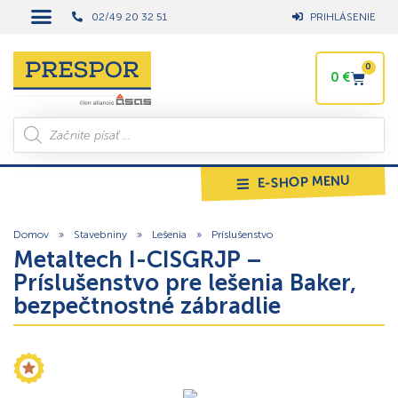
02/49 20 32 51
PRIHLÁSENIE
0
0
€
E-SHOP MENU
Domov
»
Stavebniny
»
Lešenia
»
Príslušenstvo
Metaltech I-CISGRJP –
Príslušenstvo pre lešenia Baker,
bezpečtnostné zábradlie