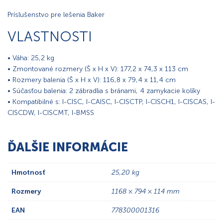
Príslušenstvo pre lešenia Baker
VLASTNOSTI
• Váha: 25,2 kg
• Zmontované rozmery (Š x H x V): 177,2 x 74,3 x 113 cm
• Rozmery balenia (Š x H x V): 116,8 x 79,4 x 11,4 cm
• Súčasťou balenia: 2 zábradlia s bránami, 4 zamykacie kolíky
• Kompatibilné s: I-CISC, I-CAISC, I-CISCTP, I-CISCH1, I-CISCAS, I-
CISCDW, I-CISCMT, I-BMSS
ĎALŠIE INFORMÁCIE
Hmotnosť
25,20 kg
Rozmery
1168 × 794 × 114 mm
EAN
778300001316