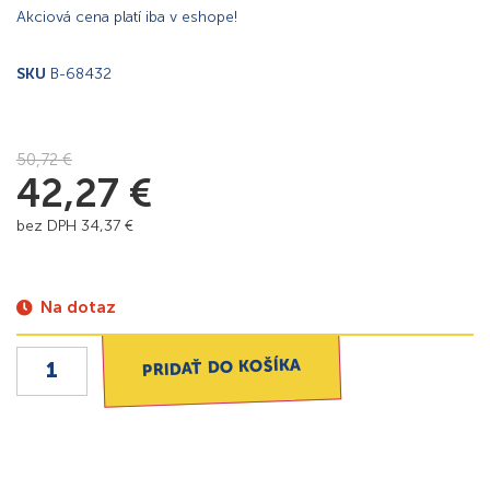
Akciová cena platí iba v eshope!
SKU
B-68432
50,72
€
42,27
€
bez DPH
34,37
€
Na dotaz
PRIDAŤ DO KOŠÍKA