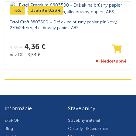
-5%
Ušetríte
0,23
€
Extol Craft 8803500 – Držiak na brúsny papier pilníkový,
270x24mm, 4ks brúsny papier, ABS
4,36
€
4,59
€
bez DPH
3,54
€
Nedostupné
Informácie
Stavebniny
E-SHOP
Stavebný materiál
Blog
Obklady, dlažba, sanita