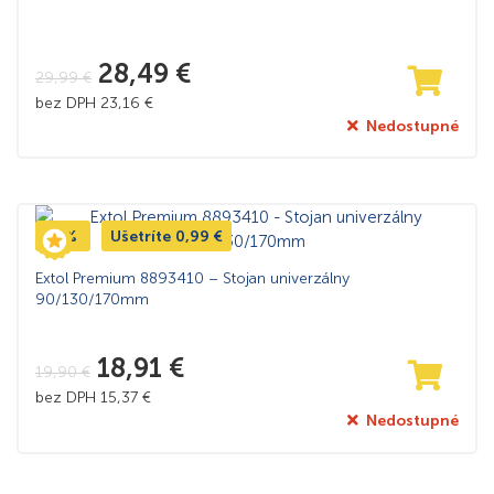
28,49
€
29,99
€
bez DPH
23,16
€
Nedostupné
-5%
Ušetríte
0,99
€
Extol Premium 8893410 – Stojan univerzálny
90/130/170mm
18,91
€
19,90
€
bez DPH
15,37
€
Nedostupné