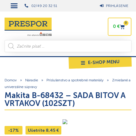
02/49 20 32 51
PRIHLÁSENIE
0
0
€
E-SHOP MENU
Domov
»
Náradie
»
Príslušenstvo a spotrebné materiály
»
Zmiešané a
univerzálne súpravy
Makita B-68432 – SADA BITOV A
VRTAKOV (102SZT)
-17%
Ušetríte
8,45
€