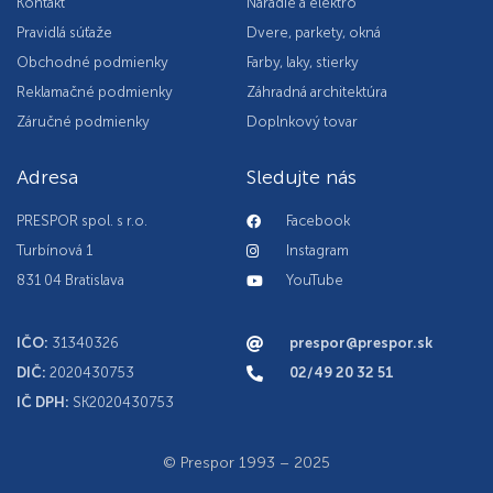
Kontakt
Náradie a elektro
Pravidlá súťaže
Dvere, parkety, okná
Obchodné podmienky
Farby, laky, stierky
Reklamačné podmienky
Záhradná architektúra
Záručné podmienky
Doplnkový tovar
Adresa
Sledujte nás
PRESPOR spol. s r.o.
Facebook
Turbínová 1
Instagram
831 04 Bratislava
YouTube
IČO:
31340326
prespor@prespor.sk
DIČ:
2020430753
02/49 20 32 51
IČ DPH:
SK2020430753
© Prespor 1993 – 2025