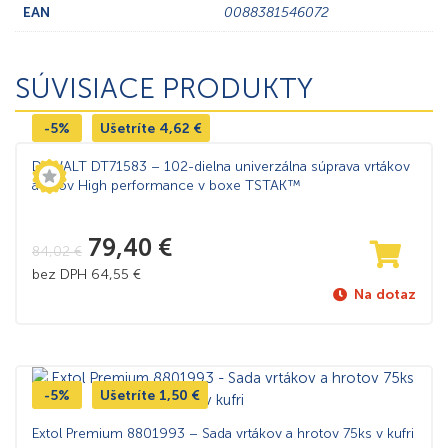
EAN
0088381546072
SÚVISIACE PRODUKTY
-5%
Ušetríte
4,62
€
DeWALT DT71583 – 102-dielna univerzálna súprava vrtákov
a bitov High performance v boxe TSTAK™
79,40
€
84,02
€
bez DPH
64,55
€
Na dotaz
-5%
Ušetríte
1,50
€
Extol Premium 8801993 – Sada vrtákov a hrotov 75ks v kufri