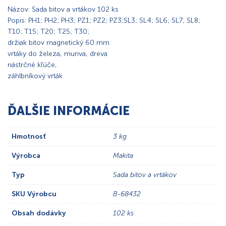
Názov: Sada bitov a vrtákov 102 ks
Popis: PH1; PH2; PH3; PZ1; PZ2; PZ3;
SL3; SL4; SL6; SL7; SL8;
T10; T15; T20; T25; T30;
držiak bitov magnetický 60 mm
vrtáky do železa, muriva, dreva
nástrčné kľúče,
záhlbníkový vrták
ĎALŠIE INFORMÁCIE
Hmotnosť
3 kg
Výrobca
Makita
Typ
Sada bitov a vrtákov
SKU Výrobcu
B-68432
Obsah dodávky
102 ks