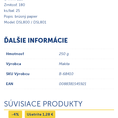
Zrnitosť: 180
ks/bal: 25
Popis: brúsný papier
Model: DSL800 / DSL801
ĎALŠIE INFORMÁCIE
Hmotnosť
250 g
Výrobca
Makita
SKU Výrobcu
B-68410
EAN
0088381545921
SÚVISIACE PRODUKTY
-4%
Ušetríte
1,28
€