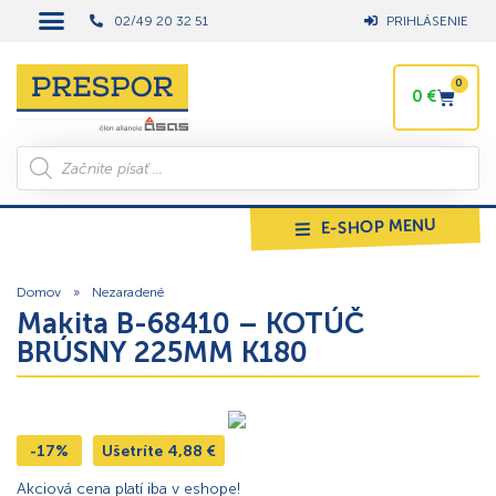
02/49 20 32 51
PRIHLÁSENIE
0
0
€
E-SHOP MENU
Domov
»
Nezaradené
Makita B-68410 – KOTÚČ
BRÚSNY 225MM K180
-17%
Ušetríte
4,88
€
Akciová cena platí iba v eshope!