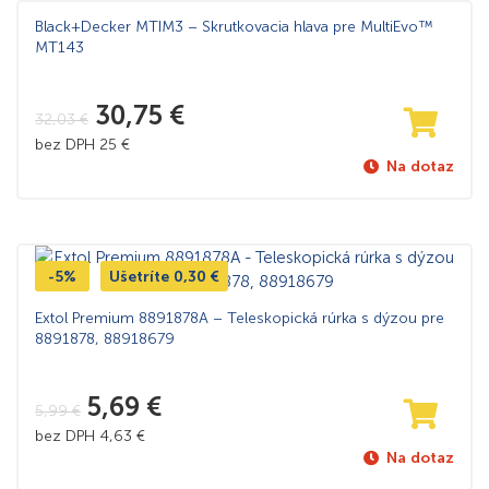
Black+Decker MTIM3 – Skrutkovacia hlava pre MultiEvo™
MT143
30,75
€
32,03
€
bez DPH
25
€
Na dotaz
-5%
Ušetríte
0,30
€
Extol Premium 8891878A – Teleskopická rúrka s dýzou pre
8891878, 88918679
5,69
€
5,99
€
bez DPH
4,63
€
Na dotaz