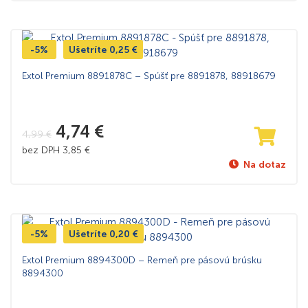
-5%
Ušetríte
0,25
€
Extol Premium 8891878C – Spúšť pre 8891878, 88918679
4,74
€
4,99
€
bez DPH
3,85
€
Na dotaz
-5%
Ušetríte
0,20
€
Extol Premium 8894300D – Remeň pre pásovú brúsku
8894300