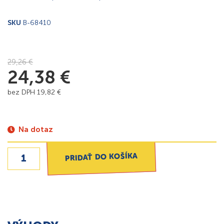
SKU
B-68410
29,26
€
24,38
€
bez DPH
19,82
€
Na dotaz
PRIDAŤ DO KOŠÍKA