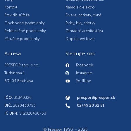
Kontakt
Náradie a elektro
Pravidlá súťaže
Dvere, parkety, okná
Obchodné podmienky
Farby, laky, stierky
Reklamačné podmienky
Záhradná architektúra
Záručné podmienky
Doplnkový tovar
Adresa
Sledujte nás
PRESPOR spol. s r.o.
Facebook
Turbínová 1
Instagram
831 04 Bratislava
YouTube
IČO:
31340326
prespor@prespor.sk
DIČ:
2020430753
02/49 20 32 51
IČ DPH:
SK2020430753
© Prespor 1993 – 2025