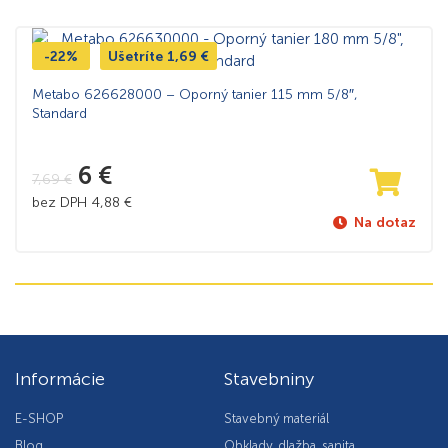
-22%
Ušetríte
1,69
€
Metabo 626628000 – Oporný tanier 115 mm 5/8″,
Standard
6
€
7,69
€
bez DPH
4,88
€
Na dotaz
Informácie
Stavebniny
E-SHOP
Stavebný materiál
Blog
Obklady, dlažba, sanita