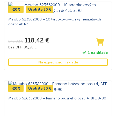
-20%
Ušetríte
30
€
Metabo 623562000 – 10 tvrdokovových vymeniteľných
doštičiek R3
118,42
€
148,02
€
bez DPH
96,28
€
1 na sklade
Na expedičnom sklade
-20%
Ušetríte
30
€
Metabo 626382000 – Rameno brúsneho pásu 4, BFE 9-90