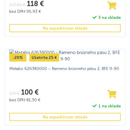
118
€
147,50
€
bez DPH
95,93
€
3 na sklade
Na expedičnom sklade
-20%
Ušetríte
25
€
Metabo 626380000 – Rameno brúsneho pásu 2, BFE 9-90
100
€
125
€
bez DPH
81,30
€
1 na sklade
Na expedičnom sklade