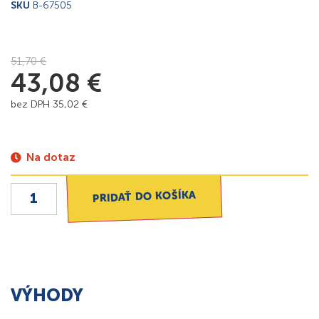
SKU
B-67505
51,70
€
43,08
€
bez DPH
35,02
€
Na dotaz
PRIDAŤ DO KOŠÍKA
VÝHODY