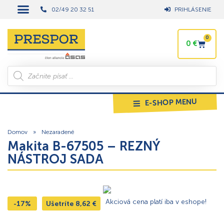
02/49 20 32 51
PRIHLÁSENIE
0
0
€
E-SHOP MENU
Domov
»
Nezaradené
Makita B-67505 – REZNÝ
NÁSTROJ SADA
Akciová cena platí iba v eshope!
-17%
Ušetríte
8,62
€