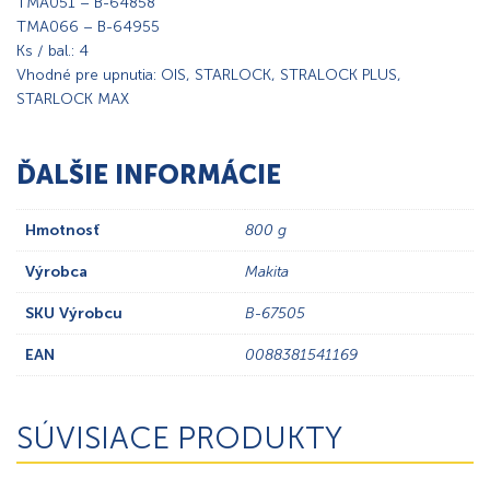
TMA051 – B-64858
TMA066 – B-64955
Ks / bal.: 4
Vhodné pre upnutia: OIS, STARLOCK, STRALOCK PLUS,
STARLOCK MAX
ĎALŠIE INFORMÁCIE
Hmotnosť
800 g
Výrobca
Makita
SKU Výrobcu
B-67505
EAN
0088381541169
SÚVISIACE PRODUKTY