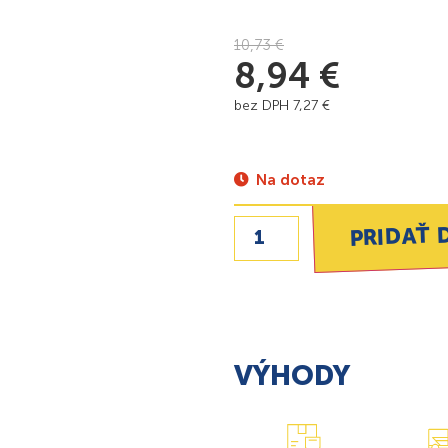
10,73
€
8,94
€
bez DPH
7,27
€
Na dotaz
PRIDAŤ 
VÝHODY