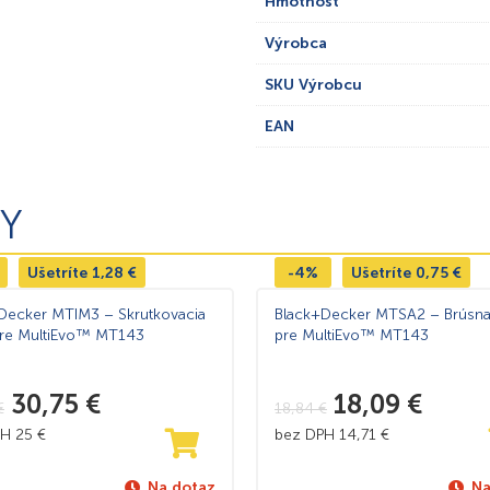
Hmotnosť
Výrobca
SKU Výrobcu
EAN
Y
Ušetríte
1,28
€
-4%
Ušetríte
0,75
€
Decker MTIM3 – Skrutkovacia
Black+Decker MTSA2 – Brúsna
pre MultiEvo™ MT143
pre MultiEvo™ MT143
30,75
€
18,09
€
€
18,84
€
PH
25
€
bez DPH
14,71
€
Na dotaz
Na