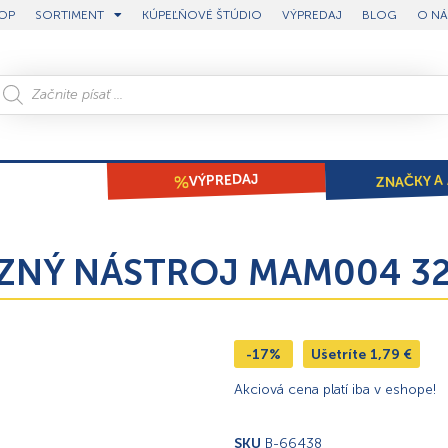
OP
SORTIMENT
KÚPEĽŇOVÉ ŠTÚDIO
VÝPREDAJ
BLOG
O NÁ
ZNAČKY A 
VÝPREDAJ
REZNÝ NÁSTROJ MAM004 
-17%
Ušetríte
1,79
€
Akciová cena platí iba v eshope!
SKU
B-66438