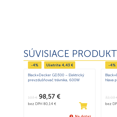
SÚVISIACE PRODUKT
-4%
Ušetríte
4,43
€
-4%
Black+Decker GD300 – Elektrický
Black+
prevzdušňovač trávnika, 600W
hlava 
98,57
€
103
€
32,03
bez DPH
80,14
€
bez D
Na dotaz