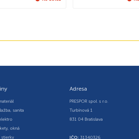
iny
Adresa
ateriál
PRESPOR spol. s r.o.
lažba, sanita
Turbínová 1
elektro
831 04 Bratislava
kety, okná
, stierky
IČO:
31340326