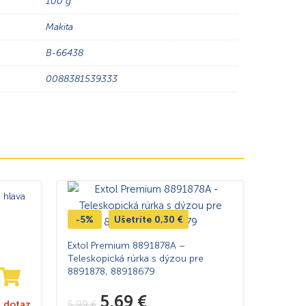
100 g
Makita
B-66438
0088381539333
 hlava
-5%
Ušetríte
0,30
€
Extol Premium 8891878A –
Teleskopická rúrka s dýzou pre
8891878, 88918679
5,69
€
5,99
€
 dotaz