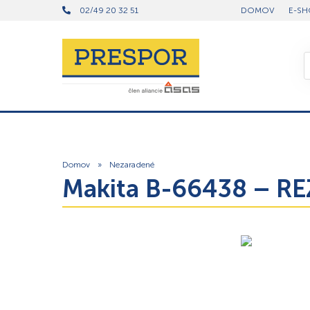
02/49 20 32 51
DOMOV
E-SH
Domov
»
Nezaradené
Makita B-66438 – 