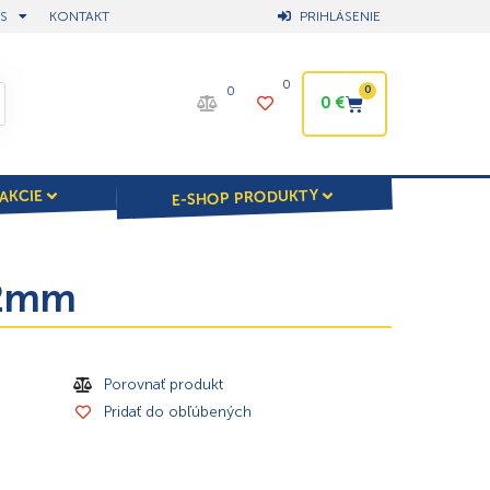
S
KONTAKT
PRIHLÁSENIE
0
0
0
0
€
E-SHOP PRODUKTY
AKCIE
32mm
Porovnať produkt
Pridať do obľúbených