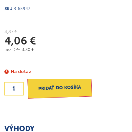
SKU
B-65947
4,87
€
4,06
€
bez DPH
3,30
€
Na dotaz
PRIDAŤ DO KOŠÍKA
VÝHODY