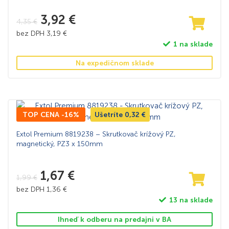
3,92
€
4,35
€
bez DPH
3,19
€
1 na sklade
Na expedičnom sklade
TOP CENA -16%
Ušetríte
0,32
€
Extol Premium 8819238 – Skrutkovač krížový PZ,
magnetický, PZ3 x 150mm
1,67
€
1,99
€
bez DPH
1,36
€
13 na sklade
Ihneď k odberu na predajni v BA