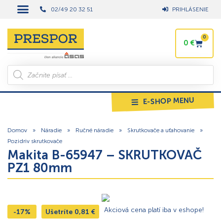
02/49 20 32 51
PRIHLÁSENIE
0
0
€
E-SHOP MENU
Domov
»
Náradie
»
Ručné náradie
»
Skrutkovače a uťahovanie
»
Pozidriv skrutkovače
Makita B-65947 – SKRUTKOVAČ
PZ1 80mm
Akciová cena platí iba v eshope!
-17%
Ušetríte
0,81
€