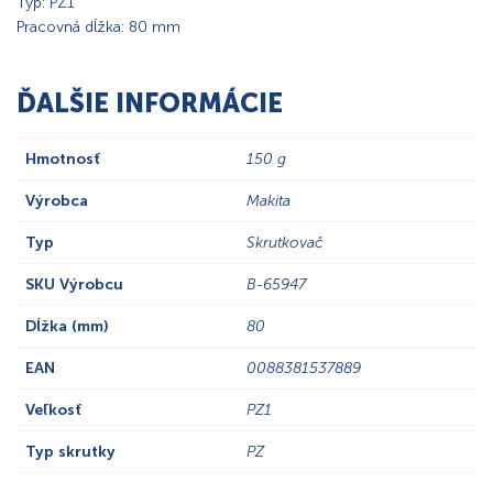
Typ: PZ1
Pracovná dĺžka: 80 mm
ĎALŠIE INFORMÁCIE
Hmotnosť
150 g
Výrobca
Makita
Typ
Skrutkovač
SKU Výrobcu
B-65947
Dĺžka (mm)
80
EAN
0088381537889
Veľkosť
PZ1
Typ skrutky
PZ