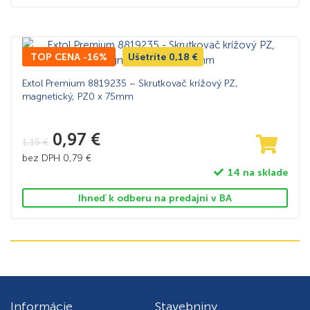
TOP CENA -16%
Ušetríte
0,18
€
Extol Premium 8819235 – Skrutkovač krížový PZ,
magnetický, PZ0 x 75mm
0,97
€
1,15
€
bez DPH
0,79
€
14 na sklade
Ihneď k odberu na predajni v BA
Informácie
Stavebniny