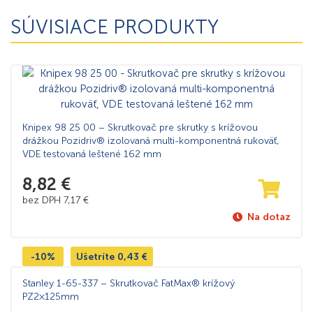
SÚVISIACE PRODUKTY
Knipex 98 25 00 – Skrutkovač pre skrutky s krížovou
drážkou Pozidriv® izolovaná multi-komponentná rukoväť,
VDE testovaná leštené 162 mm
8,82
€
bez DPH
7,17
€
Na dotaz
-10%
Ušetríte
0,43
€
Stanley 1-65-337 – Skrutkovač FatMax® krížový
PZ2×125mm