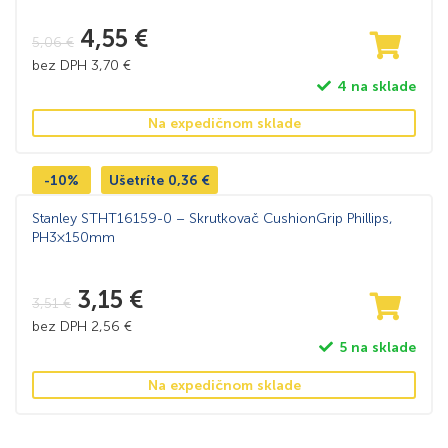
4,55
€
5,06
€
bez DPH
3,70
€
4 na sklade
Na expedičnom sklade
-10%
Ušetríte
0,36
€
Stanley STHT16159-0 – Skrutkovač CushionGrip Phillips,
PH3×150mm
3,15
€
3,51
€
bez DPH
2,56
€
5 na sklade
Na expedičnom sklade