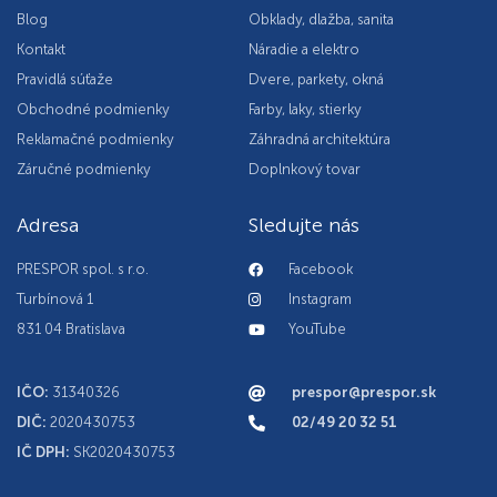
Blog
Obklady, dlažba, sanita
Kontakt
Náradie a elektro
Pravidlá súťaže
Dvere, parkety, okná
Obchodné podmienky
Farby, laky, stierky
Reklamačné podmienky
Záhradná architektúra
Záručné podmienky
Doplnkový tovar
Adresa
Sledujte nás
PRESPOR spol. s r.o.
Facebook
Turbínová 1
Instagram
831 04 Bratislava
YouTube
IČO:
31340326
prespor@prespor.sk
DIČ:
2020430753
02/49 20 32 51
IČ DPH:
SK2020430753