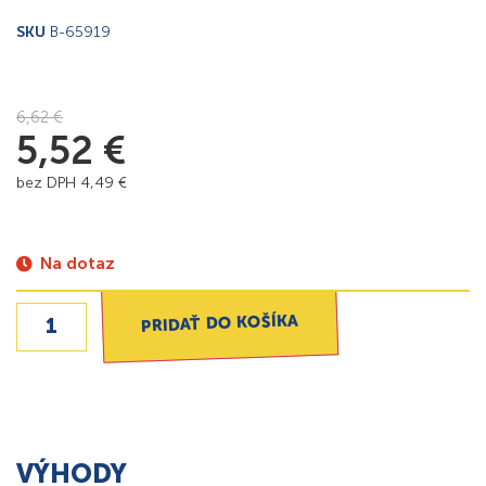
SKU
B-65919
6,62
€
5,52
€
bez DPH
4,49
€
Na dotaz
PRIDAŤ DO KOŠÍKA
VÝHODY