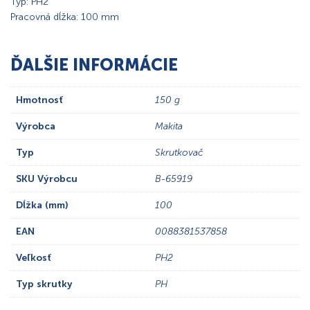
Typ: PH2
Pracovná dĺžka: 100 mm
ĎALŠIE INFORMÁCIE
Hmotnosť
150 g
Výrobca
Makita
Typ
Skrutkovač
SKU Výrobcu
B-65919
Dĺžka (mm)
100
EAN
0088381537858
Veľkosť
PH2
Typ skrutky
PH