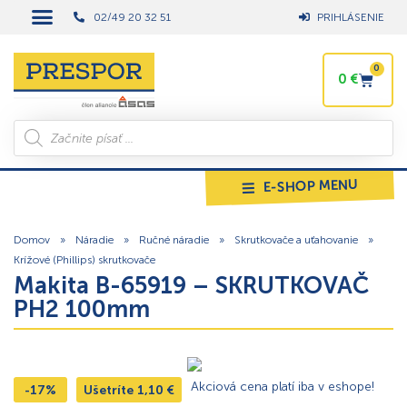
02/49 20 32 51
PRIHLÁSENIE
0
0
€
E-SHOP MENU
Domov
»
Náradie
»
Ručné náradie
»
Skrutkovače a uťahovanie
»
Krížové (Phillips) skrutkovače
Makita B-65919 – SKRUTKOVAČ
PH2 100mm
Akciová cena platí iba v eshope!
-17%
Ušetríte
1,10
€