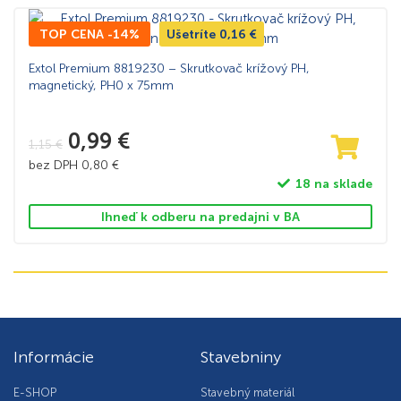
TOP CENA -14%
Ušetríte
0,16
€
Extol Premium 8819230 – Skrutkovač krížový PH,
magnetický, PH0 x 75mm
0,99
€
1,15
€
bez DPH
0,80
€
18 na sklade
Ihneď k odberu na predajni v BA
Informácie
Stavebniny
E-SHOP
Stavebný materiál