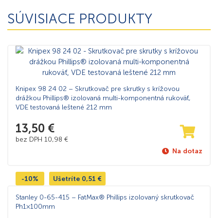
SÚVISIACE PRODUKTY
Knipex 98 24 02 – Skrutkovač pre skrutky s krížovou
drážkou Phillips® izolovaná multi-komponentná rukoväť,
VDE testovaná leštené 212 mm
13,50
€
bez DPH
10,98
€
Na dotaz
-10%
Ušetríte
0,51
€
Stanley 0-65-415 – FatMax® Phillips izolovaný skrutkovač
Ph1×100mm