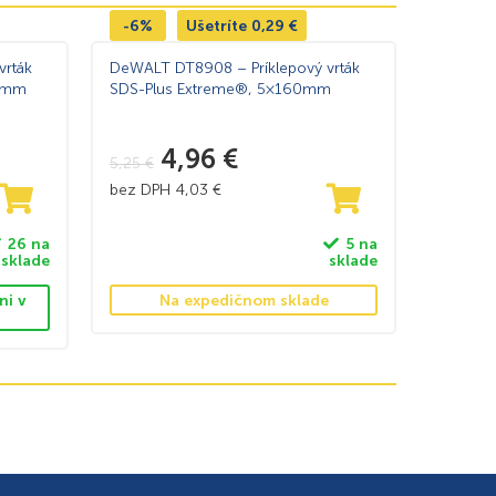
-6%
Ušetríte
0,29
€
vrták
DeWALT DT8908 – Príklepový vrták
10mm
SDS-Plus Extreme®, 5×160mm
4,96
€
5,25
€
bez DPH
4,03
€
26 na
5 na
sklade
sklade
ni v
Na expedičnom sklade