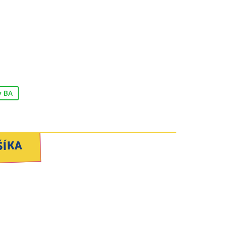
v BA
ŠÍKA