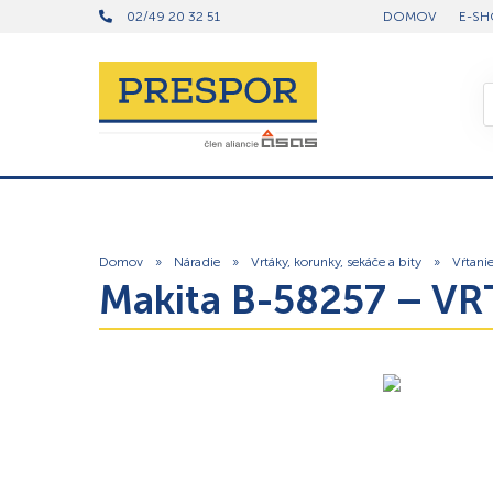
02/49 20 32 51
DOMOV
E-SH
Domov
»
Náradie
»
Vrtáky, korunky, sekáče a bity
»
Vŕtani
Makita B-58257 – V