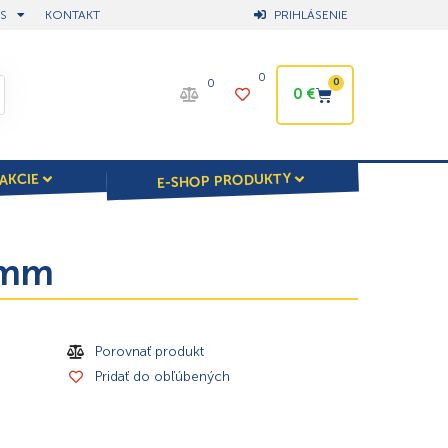
S
KONTAKT
PRIHLÁSENIE
0
0
0
0
€
E-SHOP PRODUKTY
AKCIE
5mm
Porovnať produkt
Pridať do obľúbených