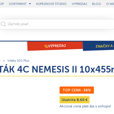
OP
SORTIMENT
KÚPEĽŇOVÉ ŠTÚDIO
VÝPREDAJ
BLOG
O NÁ
ZNAČKY A 
VÝPREDAJ
e
»
Vrtáky SDS Plus
RTÁK 4C NEMESIS II 10x45
TOP CENA -38%
Ušetríte
8,60
€
Akciová cena platí iba v eshope!