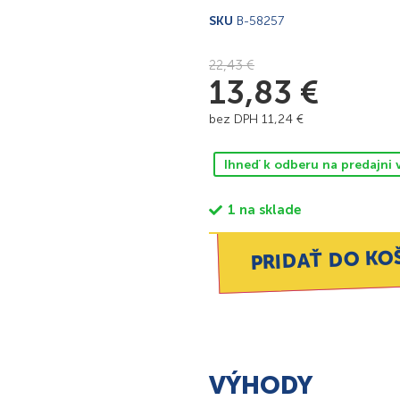
SKU
B-58257
22,43
€
13,83
€
bez DPH
11,24
€
Ihneď k odberu na predajni 
1 na sklade
PRIDAŤ DO KO
VÝHODY