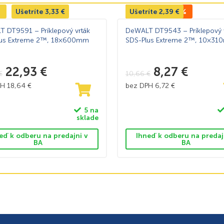
%
Ušetríte
3,33
€
Ušetríte
TOP CENA -22%
2,39
€
 DT9591 – Príklepový vrták
DeWALT DT9543 – Príklepový 
lus Extreme 2™, 18×600mm
SDS-Plus Extreme 2™, 10×3
22,93
€
8,27
€
€
10,66
€
PH
18,64
€
bez DPH
6,72
€
5 na
sklade
eď k odberu na predajni v
Ihneď k odberu na predaj
BA
BA