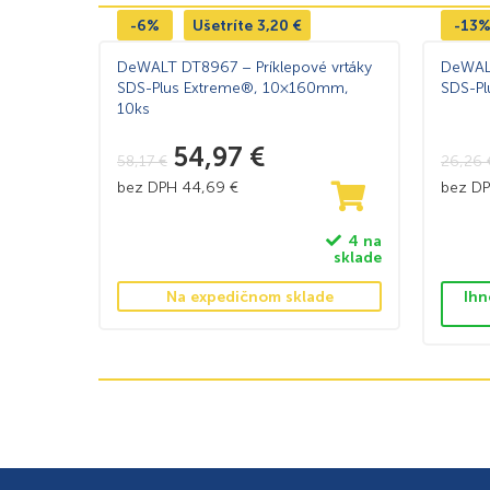
-6%
Ušetríte
3,20
€
-13
DeWALT DT8967 – Príklepové vrtáky
DeWALT
SDS-Plus Extreme®, 10×160mm,
SDS-P
10ks
54,97
€
58,17
€
26,26
bez DPH
44,69
€
bez D
4 na
sklade
Na expedičnom sklade
Ihn