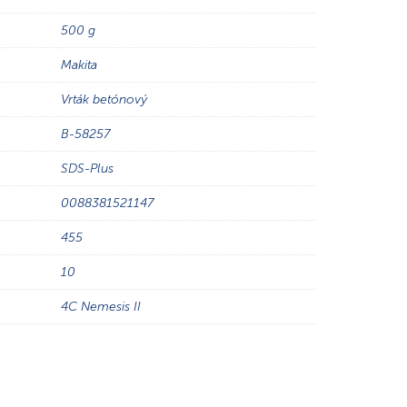
500 g
Makita
Vrták betónový
B-58257
SDS-Plus
0088381521147
455
10
4C Nemesis II