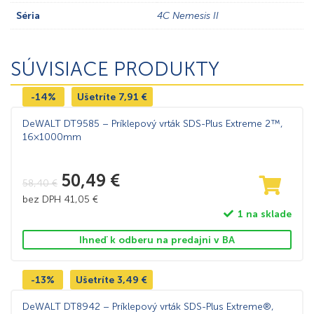
Séria
4C Nemesis II
SÚVISIACE PRODUKTY
-14%
Ušetríte
7,91
€
DeWALT DT9585 – Príklepový vrták SDS-Plus Extreme 2™,
16×1000mm
50,49
€
58,40
€
bez DPH
41,05
€
1 na sklade
Ihneď k odberu na predajni v BA
-13%
Ušetríte
3,49
€
DeWALT DT8942 – Príklepový vrták SDS-Plus Extreme®,