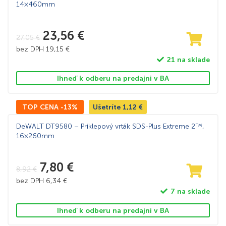
14×460mm
23,56
€
27,05
€
bez DPH
19,15
€
21 na sklade
Ihneď k odberu na predajni v BA
TOP CENA -13%
Ušetríte
1,12
€
DeWALT DT9580 – Príklepový vrták SDS-Plus Extreme 2™,
16×260mm
7,80
€
8,92
€
bez DPH
6,34
€
7 na sklade
Ihneď k odberu na predajni v BA