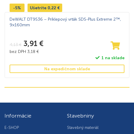
-5%
Ušetríte
0,22
€
DeWALT DT9536 – Príklepový vrták SDS-Plus Extreme 2™,
9×160mm
3,91
€
4,13
€
bez DPH
3,18
€
1 na sklade
Na expedičnom sklade
Informácie
Stavebniny
E-SHOP
Stavebný materiál