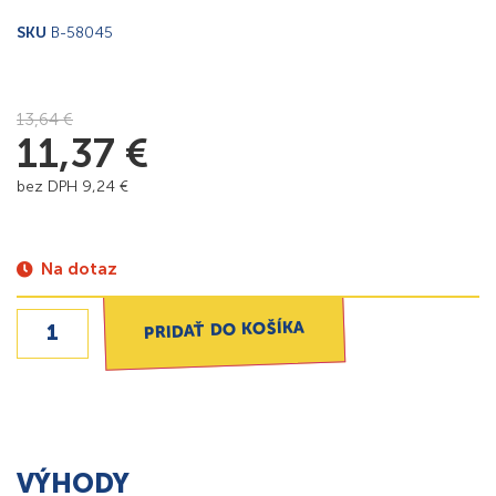
SKU
B-58045
13,64
€
11,37
€
bez DPH
9,24
€
Na dotaz
PRIDAŤ DO KOŠÍKA
VÝHODY