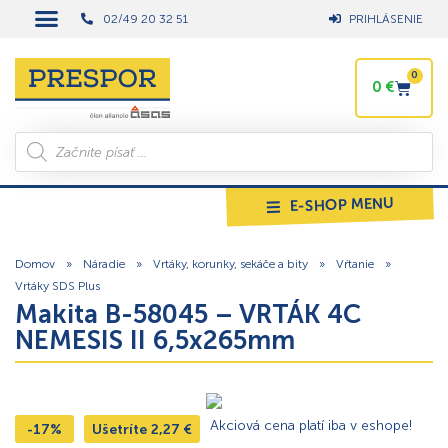
02/49 20 32 51
PRIHLÁSENIE
0
0
€
E-SHOP MENU
Domov
»
Náradie
»
Vrtáky, korunky, sekáče a bity
»
Vŕtanie
»
Vrtáky SDS Plus
Makita B-58045 – VRTÁK 4C
NEMESIS II 6,5x265mm
Akciová cena platí iba v eshope!
-17%
Ušetríte
2,27
€