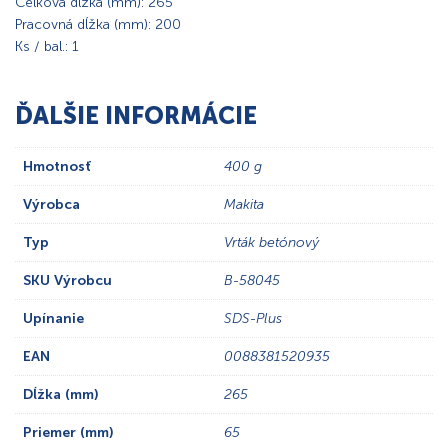
Celková dĺžka (mm): 265
Pracovná dĺžka (mm): 200
Ks / bal.: 1
ĎALŠIE INFORMÁCIE
Hmotnosť
400 g
Výrobca
Makita
Typ
Vrták betónový
SKU Výrobcu
B-58045
Upínanie
SDS-Plus
EAN
0088381520935
Dĺžka (mm)
265
Priemer (mm)
65