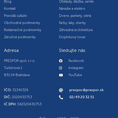
Blog
Obklady, dlažba, sanita
Kontakt
Náradie a elektro
Pravidlá súťaže
Dvere, parkety, okná
Obchodné podmienky
Farby, laky, stierky
Reklamačné podmienky
Záhradná architektúra
Záručné podmienky
Doplnkový tovar
Adresa
Sledujte nás
PRESPOR spol. s r.o.
Facebook
Turbínová 1
Instagram
831 04 Bratislava
YouTube
IČO:
31340326
prespor@prespor.sk
DIČ:
2020430753
02/49 20 32 51
IČ DPH:
SK2020430753