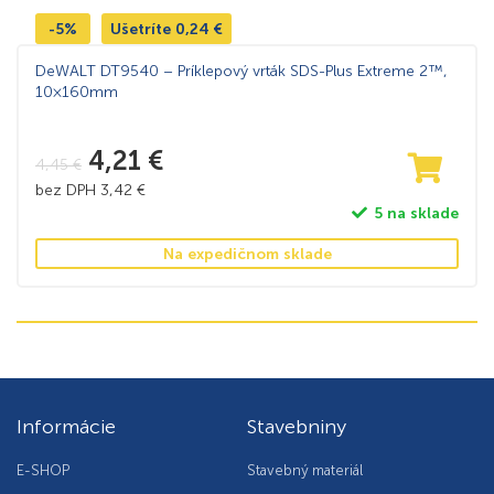
-5%
Ušetríte
0,24
€
DeWALT DT9540 – Príklepový vrták SDS-Plus Extreme 2™,
10×160mm
4,21
€
4,45
€
bez DPH
3,42
€
5 na sklade
Na expedičnom sklade
Informácie
Stavebniny
E-SHOP
Stavebný materiál