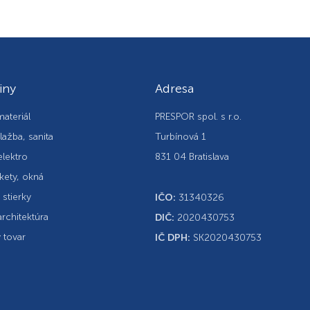
iny
Adresa
ateriál
PRESPOR spol. s r.o.
lažba, sanita
Turbínová 1
elektro
831 04 Bratislava
kety, okná
, stierky
IČO:
31340326
rchitektúra
DIČ:
2020430753
 tovar
IČ DPH:
SK2020430753