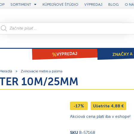
OP
SORTIMENT
KÚPEĽŇOVÉ ŠTÚDIO
VÝPREDAJ
BLOG
O NÁ
ZNAČKY A 
VÝPREDAJ
Meradlá
»
Zvinovacie metre a pásma
METER 10M/25MM
-17%
Ušetríte
4,88
€
Akciová cena platí iba v eshope!
SKU
B-57168