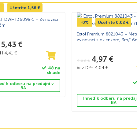
%
Ušetríte
1,56
€
T DWHT36098-1 – Zvinovací
-0%
Ušetríte
0,02
€
 3m
Extol Premium 8821043 – Met
zvinovací s okienkom, 3m/1
5,43
€
PH
4,41
€
4,97
€
4,99
€
bez DPH
4,04
€
48 na
sklade
eď k odberu na predajni v
BA
Ihneď k odberu na predaj
BA