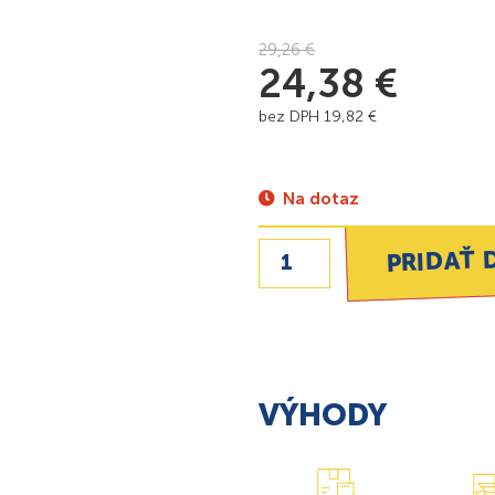
29,26
€
24,38
€
bez DPH
19,82
€
Na dotaz
PRIDAŤ 
VÝHODY