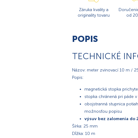
Záruka kvality a
Doručeni
originality tovaru
od 20
POPIS
TECHNICKÉ IN
Názov: meter zvinovací 10 m / 
Popis:
magnetická stopka prichyte
stopka chránená pri páde v
obojstranná stupnica potia
možnosťou popisu
výsuv bez zalomenia do 
Šírka: 25 mm
Dĺžka: 10 m