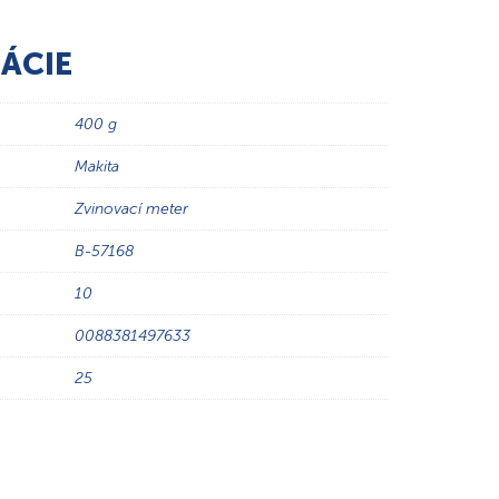
ÁCIE
400 g
Makita
Zvinovací meter
B-57168
10
0088381497633
25