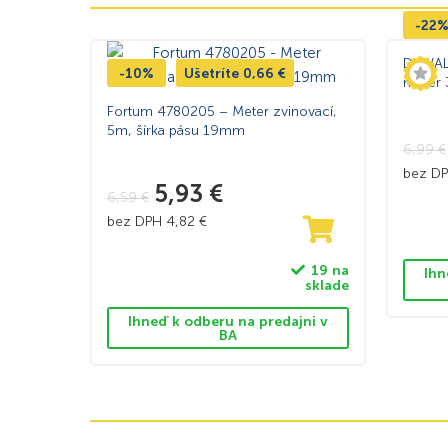
-22
DeWAL
-10%
Ušetríte
0,66
€
meter
Fortum 4780205 – Meter zvinovací,
5m, šírka pásu 19mm
6,99
€
bez D
5,93
€
6,59
€
bez DPH
4,82
€
19 na
Ihn
sklade
Ihneď k odberu na predajni v
BA