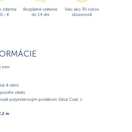
e zdarma
Bezplatné vrátenie
Viac ako 30 rokov
0,- €
do 14 dní
skúseností
FORMÁCIE
25 mm
ná 4 nitmi
 puzdre obalu
hnutá polyesterovým povlakom Silica Coat, s
2,2 m