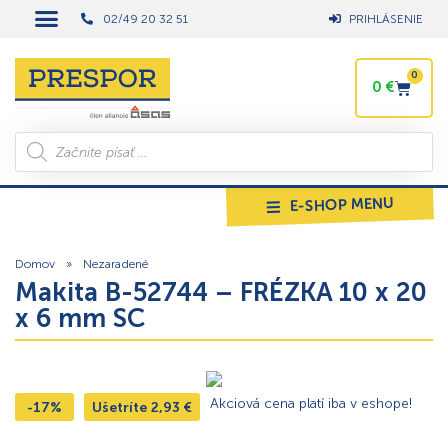
02/49 20 32 51
PRIHLÁSENIE
0
0
€
E-SHOP MENU
Domov
»
Nezaradené
Makita B-52744 – FRÉZKA 10 x 20
x 6 mm SC
Akciová cena platí iba v eshope!
-17%
Ušetríte
2,93
€