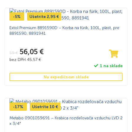
-5%
Ušetríte
2,95
€
Extol Premium 8891590D – Korba na fúrik, 100L, plast, pre
8891590, 8891941
56,05
€
59
€
bez DPH
45,57
€
1 na sklade
Na expedičnom sklade
-17%
Ušetríte
10
€
Metabo 0901059691 – Krabica rozdeľovača vzduchu LVD 2
x 3/4″