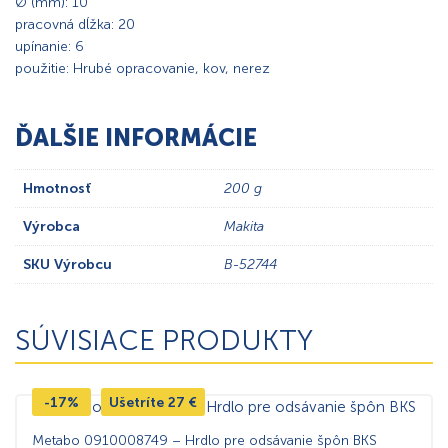
Ø (mm): 10
pracovná dĺžka: 20
upínanie: 6
použitie: Hrubé opracovanie, kov, nerez
ĎALŠIE INFORMÁCIE
Hmotnosť
200 g
Výrobca
Makita
SKU Výrobcu
B-52744
SÚVISIACE PRODUKTY
-17%
Ušetríte
27
€
Metabo 0910008749 – Hrdlo pre odsávanie špôn BKS