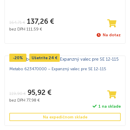
137,26
€
164,71
€
bez DPH
111,59
€
Na dotaz
-20%
Ušetríte
24
€
Metabo 623470000 – Expanzný valec pre SE 12-115
95,92
€
119,90
€
bez DPH
77,98
€
1 na sklade
Na expedičnom sklade