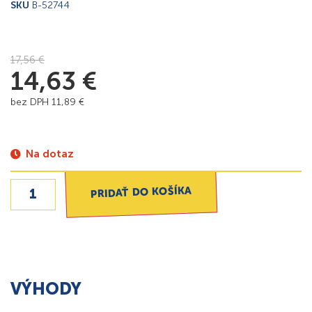
SKU
B-52744
17,56
€
14,63
€
bez DPH
11,89
€
Na dotaz
PRIDAŤ DO KOŠÍKA
VÝHODY