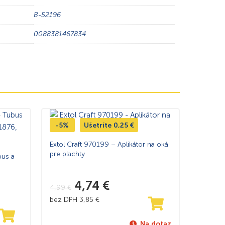
B-52196
0088381467834
-5%
Ušetríte
0,25
€
Extol Craft 970199 – Aplikátor na oká
pre plachty
bus a
4,74
€
4,99
€
bez DPH
3,85
€
Na dotaz