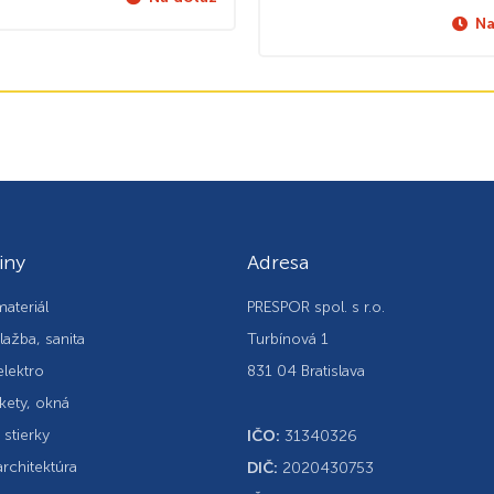
Na
iny
Adresa
ateriál
PRESPOR spol. s r.o.
lažba, sanita
Turbínová 1
elektro
831 04 Bratislava
kety, okná
, stierky
IČO:
31340326
rchitektúra
DIČ:
2020430753