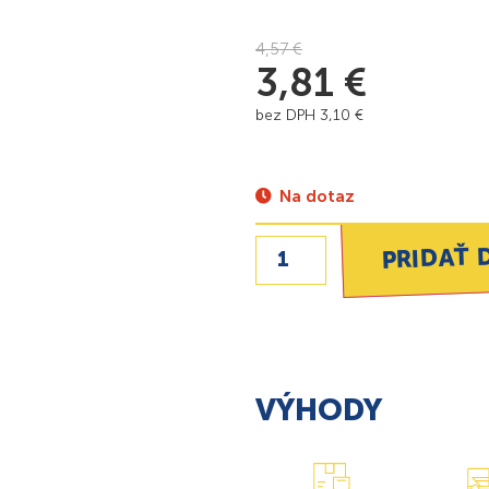
4,57
€
3,81
€
bez DPH
3,10
€
Na dotaz
PRIDAŤ 
VÝHODY