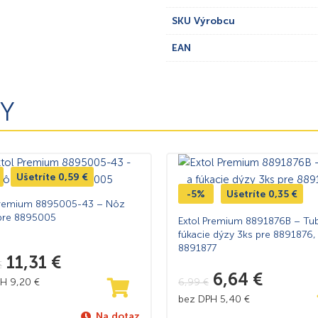
SKU Výrobcu
EAN
Y
Ušetríte
0,59
€
-5%
Ušetríte
0,35
€
Premium 8895005-43 – Nôz
pre 8895005
Extol Premium 8891876B – Tu
fúkacie dýzy 3ks pre 8891876,
8891877
11,31
€
€
6,64
€
PH
9,20
€
6,99
€
bez DPH
5,40
€
Na dotaz