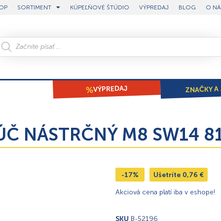
OP
SORTIMENT
KÚPEĽŇOVÉ ŠTÚDIO
VÝPREDAJ
BLOG
O NÁ
ZNAČKY A 
VÝPREDAJ
ĽÚČ NÁSTRČNÝ M8 SW14 81
-17%
Ušetríte
0,76
€
Akciová cena platí iba v eshope!
SKU
B-52196