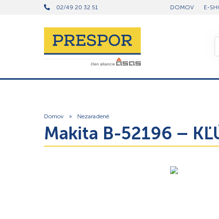
02/49 20 32 51
DOMOV
E-SH
Domov
»
Nezaradené
Makita B-52196 – K