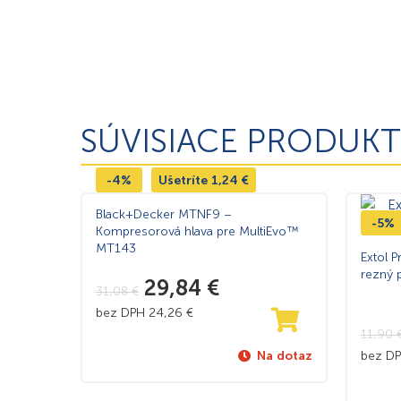
SÚVISIACE PRODUKT
-4%
Ušetríte
1,24
€
Black+Decker MTNF9 –
-5%
Kompresorová hlava pre MultiEvo™
MT143
Extol 
rezný 
29,84
€
31,08
€
bez DPH
24,26
€
11,90
bez D
Na dotaz