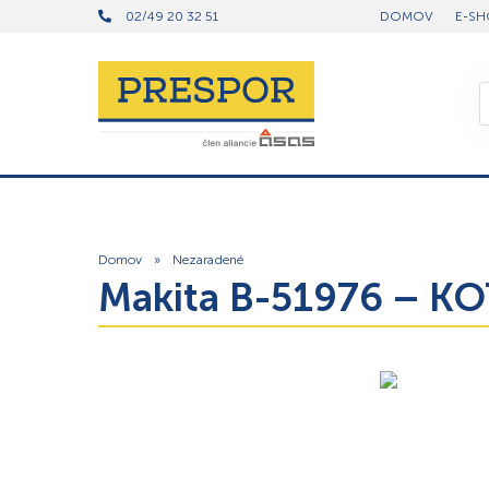
02/49 20 32 51
DOMOV
E-SH
Domov
»
Nezaradené
Makita B-51976 – 