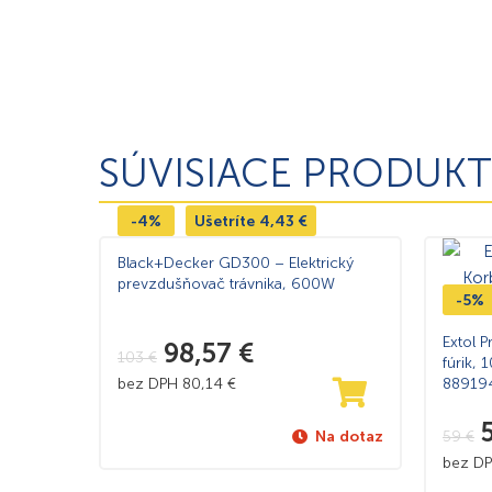
SÚVISIACE PRODUKT
-4%
Ušetríte
4,43
€
Black+Decker GD300 – Elektrický
prevzdušňovač trávnika, 600W
-5%
Extol 
98,57
€
103
€
fúrik, 
bez DPH
80,14
€
88919
59
€
Na dotaz
bez D