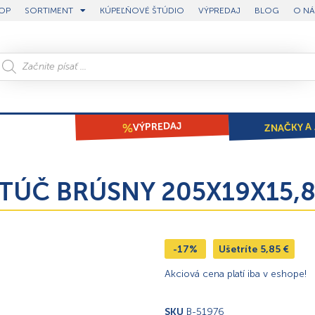
OP
SORTIMENT
KÚPEĽŇOVÉ ŠTÚDIO
VÝPREDAJ
BLOG
O NÁ
ZNAČKY A 
VÝPREDAJ
KOTÚČ BRÚSNY 205X19X15
-17%
Ušetríte
5,85
€
Akciová cena platí iba v eshope!
SKU
B-51976