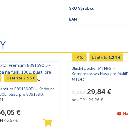
SKU Výrobcu
EAN
Y
-4%
Ušetríte
1,24
€
Black+Decker MTNF9 –
Kompresorová hlava pre Mult
Ušetríte
2,95
€
MT143
Premium 8891590D – Korba na
29,84
€
31,08
€
100L, plast, pre 8891590,
41
bez DPH
24,26
€
56,05
€
Na
PH
45,57
€