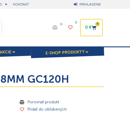
S
KONTAKT
PRIHLÁSENIE
0
0
0
0
€
E-SHOP PRODUKTY
AKCIE
,88MM GC120H
Porovnať produkt
Pridať do obľúbených