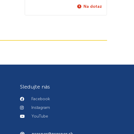
Na dotaz
Sledujte nás
Facebook
Instagram
YouTube
prespor@prespor.sk