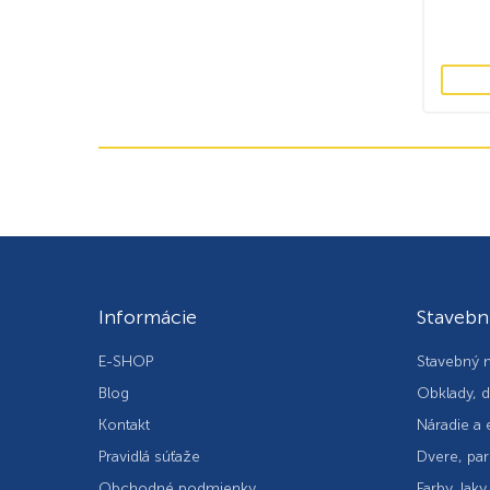
Informácie
Stavebn
E-SHOP
Stavebný m
Blog
Obklady, d
Kontakt
Náradie a 
Pravidlá súťaže
Dvere, par
Obchodné podmienky
Farby, laky