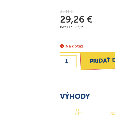
35,11
€
29,26
€
bez DPH
23,79
€
Na dotaz
PRIDAŤ 
VÝHODY