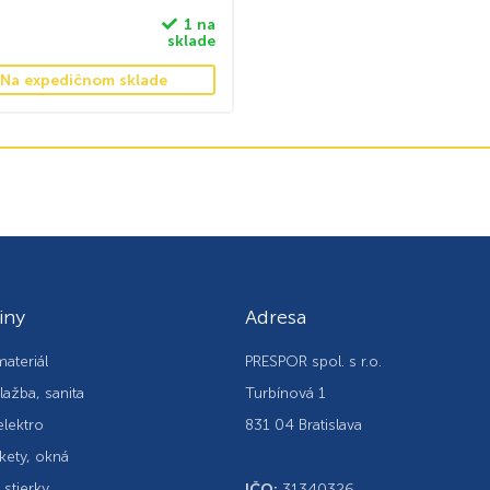
1 na
sklade
Na expedičnom sklade
iny
Adresa
ateriál
PRESPOR spol. s r.o.
lažba, sanita
Turbínová 1
elektro
831 04 Bratislava
kety, okná
, stierky
IČO:
31340326