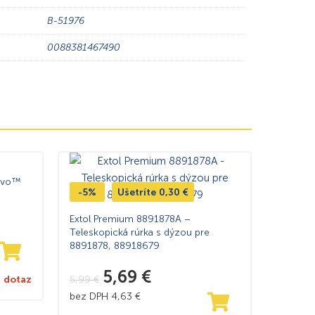
B-51976
0088381467490
iEvo™
-5%
Ušetríte
0,30
€
Extol Premium 8891878A –
Teleskopická rúrka s dýzou pre
8891878, 88918679
5,69
€
5,99
€
 dotaz
bez DPH
4,63
€