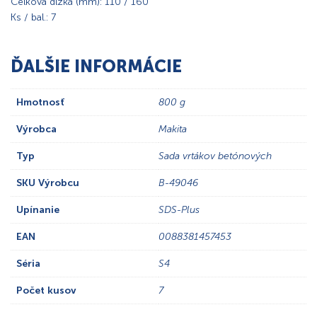
Celková dĺžka (mm): 110 / 160
Ks / bal.: 7
ĎALŠIE INFORMÁCIE
Hmotnosť
800 g
Výrobca
Makita
Typ
Sada vrtákov betónových
SKU Výrobcu
B-49046
Upínanie
SDS-Plus
EAN
0088381457453
Séria
S4
Počet kusov
7