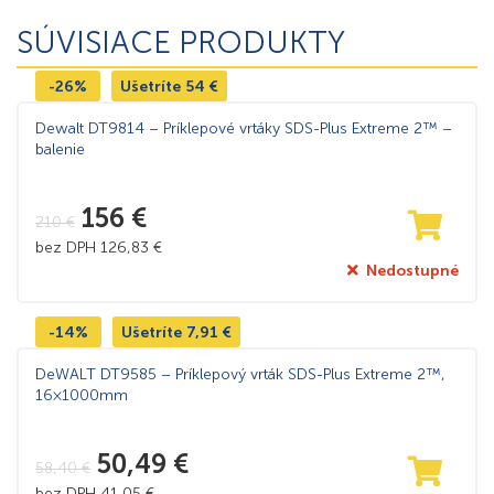
SÚVISIACE PRODUKTY
-26%
Ušetríte
54
€
Dewalt DT9814 – Príklepové vrtáky SDS-Plus Extreme 2™ –
balenie
156
€
210
€
bez DPH
126,83
€
Nedostupné
-14%
Ušetríte
7,91
€
DeWALT DT9585 – Príklepový vrták SDS-Plus Extreme 2™,
16×1000mm
50,49
€
58,40
€
bez DPH
41,05
€