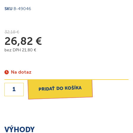
SKU
B-49046
32,18
€
26,82
€
bez DPH
21,80
€
Na dotaz
PRIDAŤ DO KOŠÍKA
VÝHODY