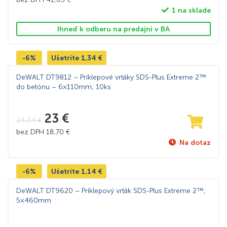
1 na sklade
Ihneď k odberu na predajni v BA
-6%
Ušetríte
1,34
€
DeWALT DT9812 – Príklepové vrtáky SDS-Plus Extreme 2™
do betónu – 6×110mm, 10ks
23
€
24,34
€
bez DPH
18,70
€
Na dotaz
-6%
Ušetríte
1,14
€
DeWALT DT9620 – Príklepový vrták SDS-Plus Extreme 2™,
5×460mm