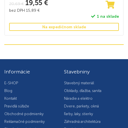
19,55
€
20,69
€
bez DPH
15,89
€
1 na sklade
Na expedičnom sklade
Informácie
Stavebniny
E-SHOP
Stavebný materiál
Blog
Obklady, dlažba, sanita
Kontakt
Náradie a elektro
Pravidlá súťaže
Dvere, parkety, okná
Obchodné podmienky
Farby, laky, stierky
Reklamačné podmienky
Záhradná architektúra