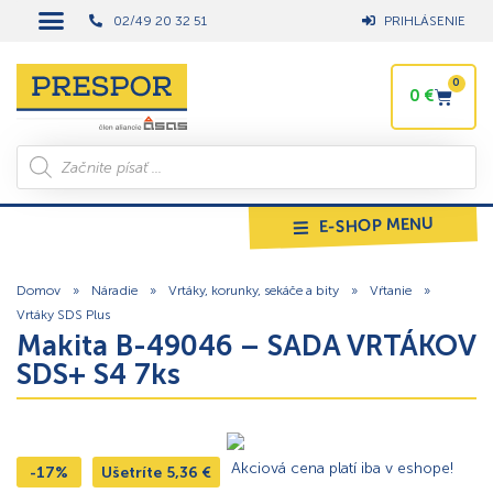
02/49 20 32 51
PRIHLÁSENIE
0
0
€
E-SHOP MENU
Domov
»
Náradie
»
Vrtáky, korunky, sekáče a bity
»
Vŕtanie
»
Vrtáky SDS Plus
Makita B-49046 – SADA VRTÁKOV
SDS+ S4 7ks
Akciová cena platí iba v eshope!
-17%
Ušetríte
5,36
€