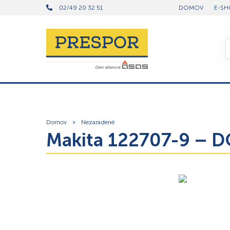
02/49 20 32 51
DOMOV
E-SH
Domov
»
Nezaradené
Makita 122707-9 – 