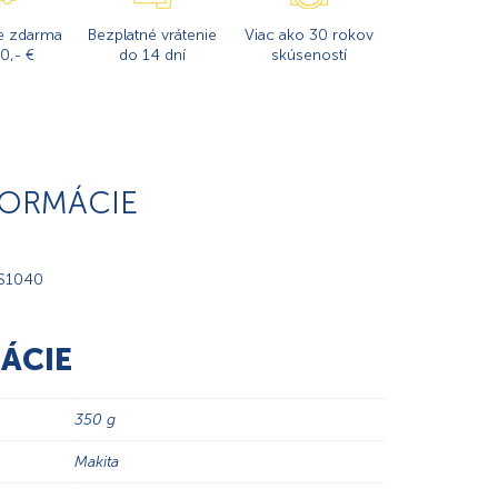
e zdarma
Bezplatné vrátenie
Viac ako 30 rokov
0,- €
do 14 dní
skúseností
FORMÁCIE
LS1040
ÁCIE
350 g
Makita