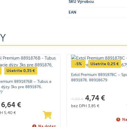
SKU Výrobcu
EAN
Y
-5%
Ušetríte
0,25
€
Ušetríte
0,35
€
Extol Premium 8891878C – Spú
8891878, 88918679
Premium 8891876B – Tubus a
e dýzy 3ks pre 8891876,
77
4,74
€
4,99
€
6,64
€
bez DPH
3,85
€
PH
5,40
€
Na
Na dotaz