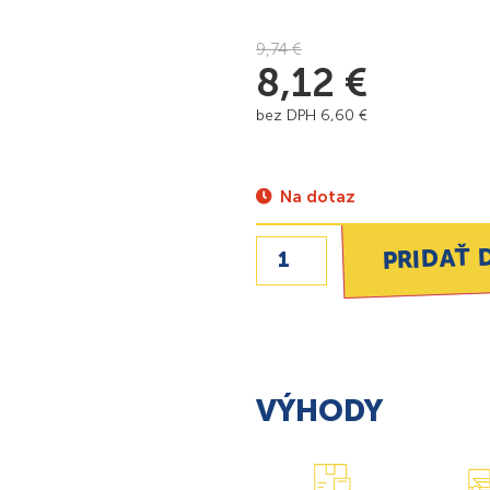
9,74
€
8,12
€
bez DPH
6,60
€
Na dotaz
PRIDAŤ 
VÝHODY