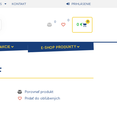
S
KONTAKT
PRIHLÁSENIE
0
0
0
0
€
E-SHOP PRODUKTY
AKCIE
F
Porovnať produkt
Pridať do obľúbených