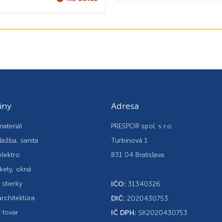
iny
Adresa
ateriál
PRESPOR spol. s r.o.
lažba, sanita
Turbínová 1
elektro
831 04 Bratislava
kety, okná
, stierky
IČO:
31340326
rchitektúra
DIČ:
2020430753
 tovar
IČ DPH:
SK2020430753