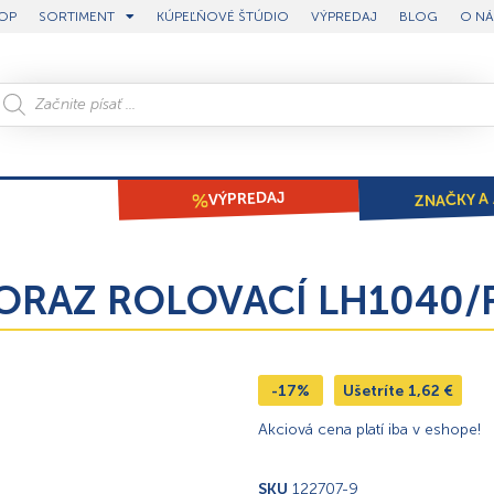
OP
SORTIMENT
KÚPEĽŇOVÉ ŠTÚDIO
VÝPREDAJ
BLOG
O NÁ
ZNAČKY A 
VÝPREDAJ
DORAZ ROLOVACÍ LH1040/
-17%
Ušetríte
1,62
€
Akciová cena platí iba v eshope!
SKU
122707-9