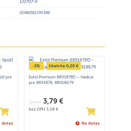
122707-9
0088381195386
-5%
Ušetríte
0,20
€
šť pre
Extol Premium 8891878D – Hadica
pre 8891878, 88918679
3,79
€
3,99
€
bez DPH
3,08
€
 dotaz
Na dotaz