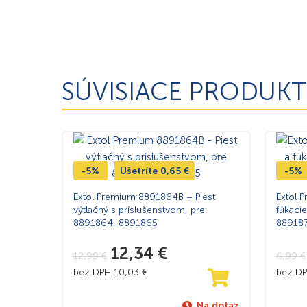
SÚVISIACE PRODUKT
-5%
Ušetríte
0,65
€
-5%
Extol Premium 8891864B – Piest
Extol 
výtlačný s príslušenstvom, pre
fúkaci
8891864, 8891865
88918
12,34
€
12,99
€
6,99
€
bez DPH
10,03
€
bez D
Na dotaz