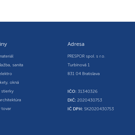
iny
Adresa
ateriál
PRESPOR spol. s r.o.
lažba, sanita
Turbínová 1
elektro
831 04 Bratislava
kety, okná
, stierky
IČO:
31340326
rchitektúra
DIČ:
2020430753
 tovar
IČ DPH:
SK2020430753