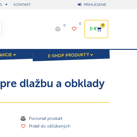
S
KONTAKT
PRIHLÁSENIE
0
0
0
0
€
E-SHOP PRODUKTY
AKCIE
pre dlažbu a obklady
Porovnať produkt
Pridať do obľúbených