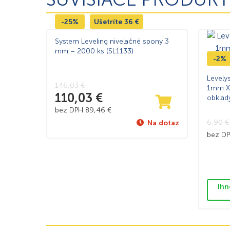
-25%
Ušetríte
36
€
System Leveling nivelačné spony 3
mm – 2000 ks (SL1133)
-2%
Levely
146,03
€
1mm XX
110,03
€
obklad
bez DPH
89,46
€
6,90
€
Na dotaz
bez D
Ihn