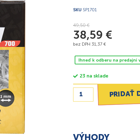
SKU
SP1701
49,50
€
38,59
€
bez DPH
31,37
€
Ihneď k odberu na predajni 
23 na sklade
PRIDAŤ 
VÝHODY