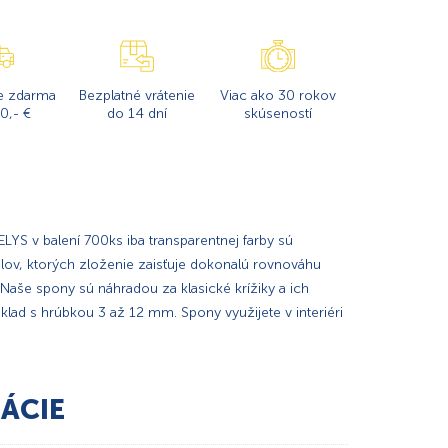
e zdarma
Bezplatné vrátenie
Viac ako 30 rokov
0,- €
do 14 dní
skúseností
YS v balení 700ks iba transparentnej farby sú
lov, ktorých zloženie zaisťuje dokonalú rovnováhu
aše spony sú náhradou za klasické krížiky a ich
klad s hrúbkou 3 až 12 mm. Spony využijete v interiéri
ÁCIE