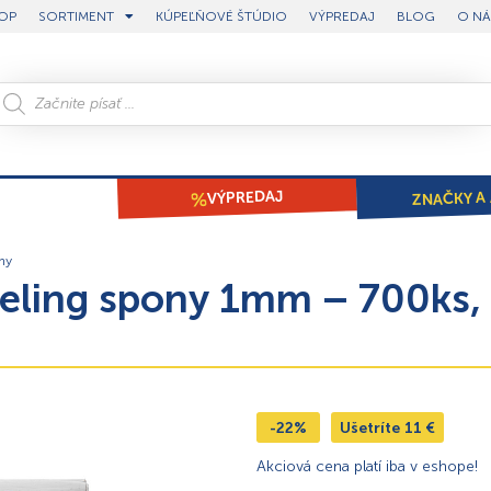
OP
SORTIMENT
KÚPEĽŇOVÉ ŠTÚDIO
VÝPREDAJ
BLOG
O NÁ
ZNAČKY A 
VÝPREDAJ
ny
eling spony 1mm – 700ks, 
-22%
Ušetríte
11
€
Akciová cena platí iba v eshope!