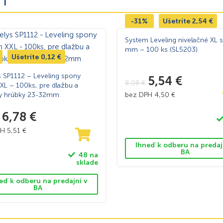
-31%
Ušetríte
2,54
€
System Leveling nivelačné XL 
mm – 100 ks (SL5203)
Ušetríte
0,12
€
s SP1112 – Leveling spony
5,54
€
8,08
€
L – 100ks, pre dlažbu a
y hrúbky 23-32mm
bez DPH
4,50
€
6,78
€
PH
5,51
€
Ihneď k odberu na predaj
BA
48 na
sklade
eď k odberu na predajni v
BA