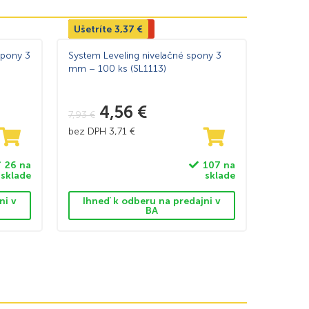
Ušetríte
Výpredaj -42%
3,37
€
spony 3
System Leveling nivelačné spony 3
mm – 100 ks (SL1113)
4,56
€
7,93
€
bez DPH
3,71
€
26 na
107 na
sklade
sklade
ni v
Ihneď k odberu na predajni v
BA