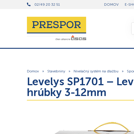
02/49 20 32 51
DOMOV
E-SH
Domov
»
Stavebniny
»
Nivelačný systém na dlažbu
»
Spo
Levelys SP1701 – Lev
hrúbky 3-12mm