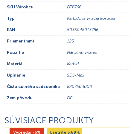
SKU Výrobcu
DT6766
Typ
Karbidová vŕtacia korunka
EAN
5035048013786
Priemer (mm)
125
Použitie
Náročné vŕtanie
Materiál
Karbid
Upínanie
SDS-Max
Číslo colného sadzobníka
8207503000
Zem pôvodu
DE
SÚVISIACE PRODUKTY
Výpredaj -6%
Ušetríte
5,69
€