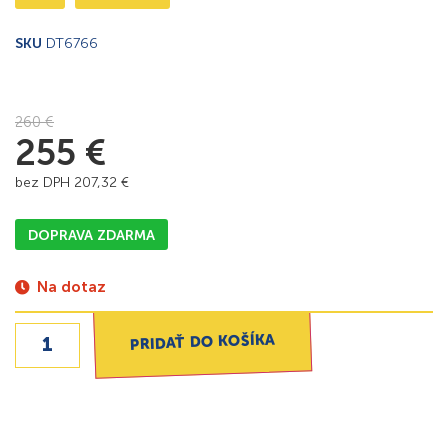
SKU
DT6766
260
€
255
€
bez DPH
207,32
€
DOPRAVA ZDARMA
Na dotaz
PRIDAŤ DO KOŠÍKA