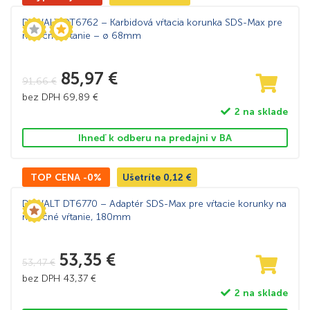
DeWALT DT6762 – Karbidová vŕtacia korunka SDS-Max pre
náročné vŕtanie – ø 68mm
85,97
€
91,66
€
bez DPH
69,89
€
2 na sklade
Ihneď k odberu na predajni v BA
TOP CENA -0%
Ušetríte
0,12
€
DeWALT DT6770 – Adaptér SDS-Max pre vŕtacie korunky na
náročné vŕtanie, 180mm
53,35
€
53,47
€
bez DPH
43,37
€
2 na sklade