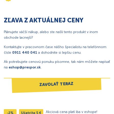
ZĽAVA Z AKTUÁLNEJ CENY
Plánujete väčší nákup, alebo ste našli tento produkt v inom
obchode lacnejší?
Kontaktujte v pracovnom čase nášho špecialistu na telefónnom
čísle
0911 440 041
a dohodnite si lepšiu cenu.
Ak potrebujete cenovú ponuku písomne, tak nám môžete napísať
na
eshop@prespor.sk
.
ZAVOLAŤ TERAZ
Akciová cena platí iba v eshope!
-2%
Ušetríte
5
€