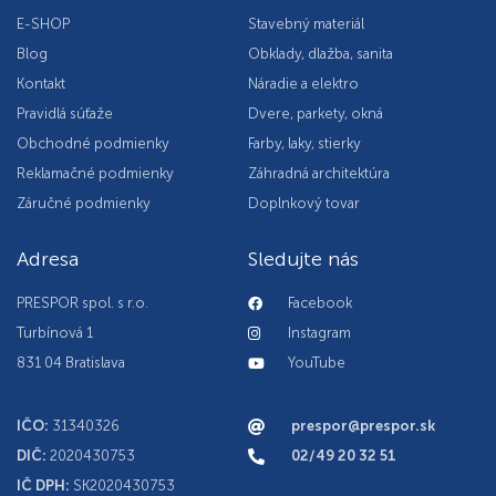
E-SHOP
Stavebný materiál
Blog
Obklady, dlažba, sanita
Kontakt
Náradie a elektro
Pravidlá súťaže
Dvere, parkety, okná
Obchodné podmienky
Farby, laky, stierky
Reklamačné podmienky
Záhradná architektúra
Záručné podmienky
Doplnkový tovar
Adresa
Sledujte nás
PRESPOR spol. s r.o.
Facebook
Turbínová 1
Instagram
831 04 Bratislava
YouTube
IČO:
31340326
prespor@prespor.sk
DIČ:
2020430753
02/49 20 32 51
IČ DPH:
SK2020430753