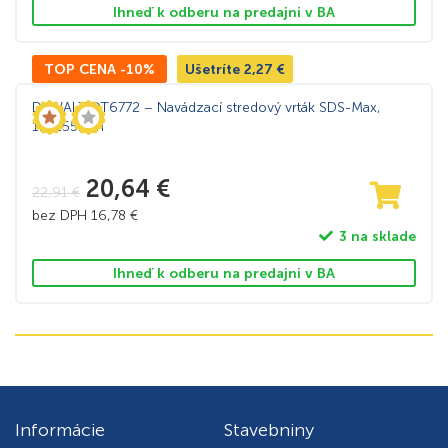
Ihneď k odberu na predajni v BA
TOP CENA -10%
Ušetríte
2,27
€
DeWALT DT6772 – Navádzací stredový vrták SDS-Max,
12×155mm
20,64
€
22,91
€
bez DPH
16,78
€
3 na sklade
Ihneď k odberu na predajni v BA
Informácie
Stavebniny