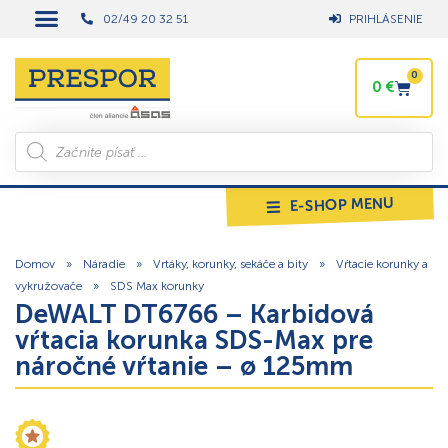
02/49 20 32 51
PRIHLÁSENIE
0
0
€
E-SHOP MENU
Domov
»
Náradie
»
Vrtáky, korunky, sekáče a bity
»
Vŕtacie korunky a
vykružovače
»
SDS Max korunky
DeWALT DT6766 – Karbidová
vŕtacia korunka SDS-Max pre
náročné vŕtanie – ø 125mm