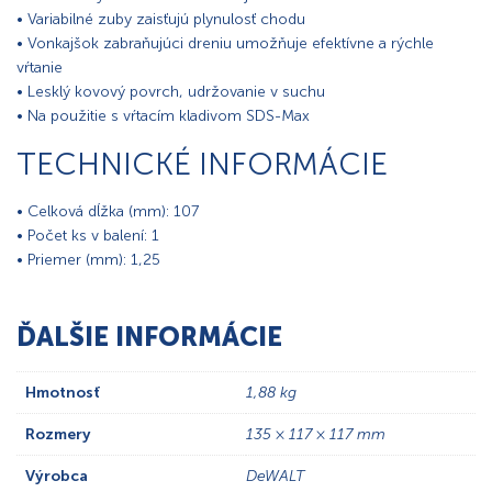
• Variabilné zuby zaisťujú plynulosť chodu
• Vonkajšok zabraňujúci dreniu umožňuje efektívne a rýchle
vŕtanie
• Lesklý kovový povrch, udržovanie v suchu
• Na použitie s vŕtacím kladivom SDS-Max
TECHNICKÉ INFORMÁCIE
• Celková dĺžka (mm): 107
• Počet ks v balení: 1
• Priemer (mm): 1,25
ĎALŠIE INFORMÁCIE
Hmotnosť
1,88 kg
Rozmery
135 × 117 × 117 mm
Výrobca
DeWALT