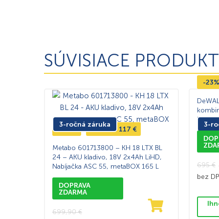
SÚVISIACE PRODUKT
-23
DeWAL
kombin
bezuhl
3-ročná záruka
3-ro
5,0Ah, 
-17%
Ušetríte
117
€
TSTA
DOP
ZDA
Metabo 601713800 – KH 18 LTX BL
24 – AKU kladivo, 18V 2x4Ah LiHD,
695
€
Nabíjačka ASC 55, metaBOX 165 L
bez D
DOPRAVA
ZDARMA
Ihn
699,90
€