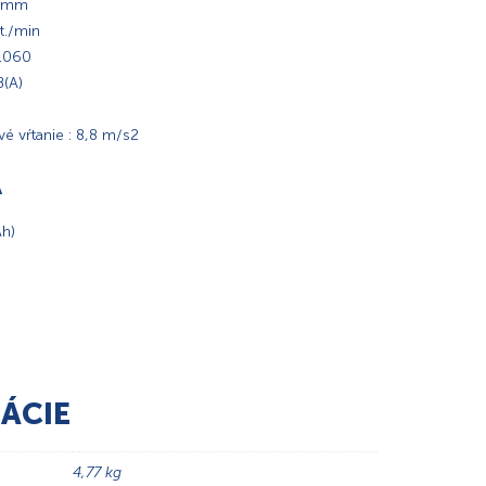
 10mm
t./min
 1060
B(A)
é vŕtanie : 8,8 m/s2
A
Ah)
ÁCIE
4,77 kg