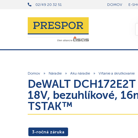
02/49 20 32 51
DOMOV
E-SH
Domov
»
Náradie
»
Aku náradie
»
Vŕtanie a skrutkovanie
DeWALT DCH172E2T –
18V, bezuhlíkové, 16
TSTAK™
3-ročná záruka