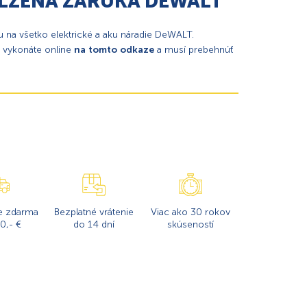
ĹŽENÁ ZÁRUKA DEWALT
u na všetko elektrické a aku náradie DeWALT.
y vykonáte online
na tomto odkaze
a musí prebehnúť
e zdarma
Bezplatné vrátenie
Viac ako 30 rokov
0,- €
do 14 dní
skúseností