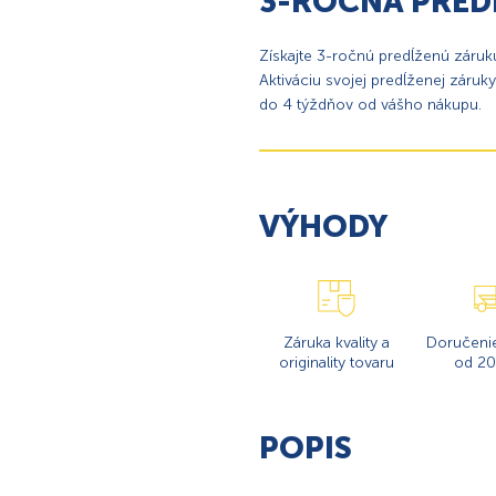
3-ROČNÁ PRED
Získajte 3-ročnú predĺženú záruk
Aktiváciu svojej predĺženej záruk
do 4 týždňov od vášho nákupu.
VÝHODY
Záruka kvality a
Doručeni
originality tovaru
od 20
POPIS