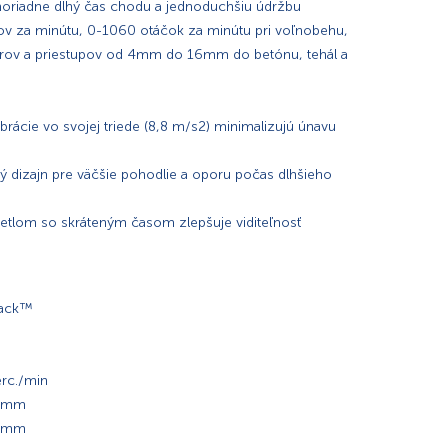
oriadne dlhý čas chodu a jednoduchšiu údržbu
rov za minútu, 0-1060 otáčok za minútu pri voľnobehu,
vorov a priestupov od 4mm do 16mm do betónu, tehál a
ibrácie vo svojej triede (8,8 m/s2) minimalizujú únavu
 dizajn pre väčšie pohodlie a oporu počas dlhšieho
svetlom so skráteným časom zlepšuje viditeľnosť
Stack™
erc./min
16mm
16mm