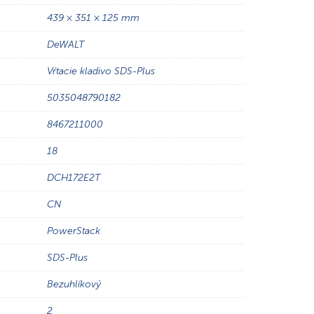
439 × 351 × 125 mm
DeWALT
Vŕtacie kladivo SDS-Plus
5035048790182
8467211000
18
DCH172E2T
CN
PowerStack
SDS-Plus
Bezuhlíkový
2