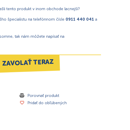
našli tento produkt v inom obchode lacnejší?
ho špecialistu na telefónnom čísle
0911 440 041
a
ísomne, tak nám môžete napísať na
ZAVOLAŤ TERAZ
Porovnať produkt
Pridať do obľúbených