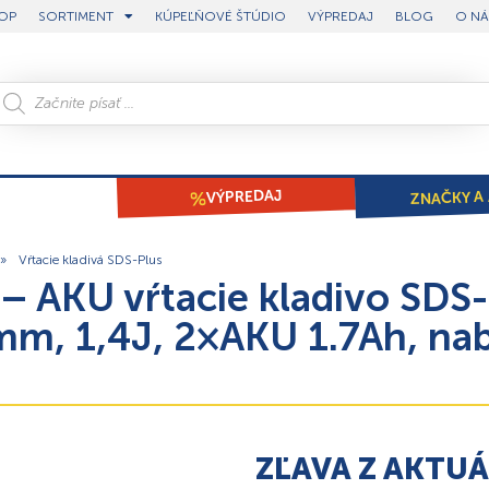
OP
SORTIMENT
KÚPEĽŇOVÉ ŠTÚDIO
VÝPREDAJ
BLOG
O NÁ
ZNAČKY A 
VÝPREDAJ
»
Vŕtacie kladivá SDS-Plus
 AKU vŕtacie kladivo SDS
mm, 1,4J, 2×AKU 1.7Ah, nab
ZĽAVA Z AKTU