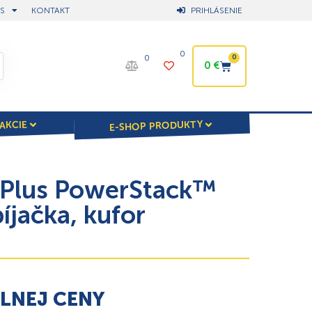
S
KONTAKT
PRIHLÁSENIE
0
0
0
0
€
E-SHOP PRODUKTY
AKCIE
-Plus PowerStack™
íjačka, kufor
ÁLNEJ CENY