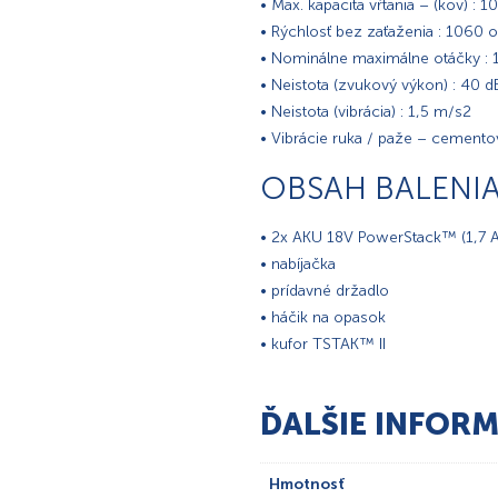
• Max. kapacita vŕtania – (kov) :
• Rýchlosť bez zaťaženia : 1060 o
• Nominálne maximálne otáčky :
• Neistota (zvukový výkon) : 40 d
• Neistota (vibrácia) : 1,5 m/s2
• Vibrácie ruka / paže – cementov
OBSAH BALENI
• 2x AKU 18V PowerStack™ (1,7 
• nabíjačka
• prídavné držadlo
• háčik na opasok
• kufor TSTAK™ II
ĎALŠIE INFORM
Hmotnosť