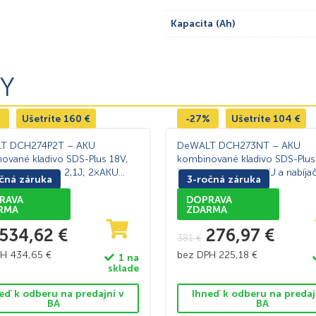
Kapacita (Ah)
Y
%
Ušetríte
160
€
-27%
Ušetríte
104
€
T DCH274P2T – AKU
DeWALT DCH273NT – AKU
ované kladivo SDS-Plus 18V,
kombinované kladivo SDS-Plus
íkové, 24mm, 2,1J, 2×AKU
bezuhlíkové, bez AKU a nabíjač
čná záruka
3-ročná záruka
nabíjačka, skľučovadlo, kufor
kufor TSTAK™
K™
RAVA
DOPRAVA
RMA
ZDARMA
534,62
€
276,97
€
381
€
PH
434,65
€
bez DPH
225,18
€
1 na
sklade
eď k odberu na predajni v
Ihneď k odberu na predaj
BA
BA