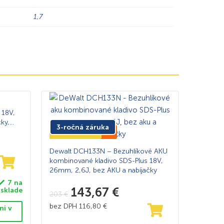
1,7
 18V,
ky,
3-ročná záruka
Ušetríte
TOP CENA -29%
59
€
Dewalt DCH133N – Bezuhlíkové AKU
kombinované kladivo SDS-Plus 18V,
26mm, 2,6J, bez AKU a nabíjačky
7 na
143,67
€
sklade
203
€
bez DPH
116,80
€
ni v