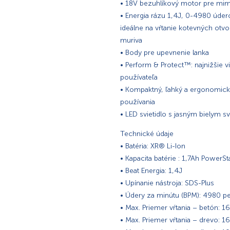
• 18V bezuhlíkový motor pre mim
• Energia rázu 1,4J, 0-4980 úde
ideálne na vŕtanie kotevných ot
muriva
• Body pre upevnenie lanka
• Perform & Protect™: najnižšie v
používateľa
• Kompaktný, ľahký a ergonomický
používania
• LED svietidlo s jasným bielym 
Technické údaje
• Batéria: XR® Li-Ion
• Kapacita batérie : 1,7Ah Power
• Beat Energia: 1,4J
• Upínanie nástroja: SDS-Plus
• Údery za minútu (BPM): 4980 p
• Max. Priemer vŕtania – betón: 
• Max. Priemer vŕtania – drevo: 