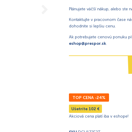
Plánujete väčší nákup, alebo ste 
Kontaktujte v pracovnom čase náš
dohodnite si lepšiu cenu.
Ak potrebujete cenovú ponuku p
eshop@prespor.sk
.
TOP CENA -24%
Ušetríte
102
€
Akciová cena platí iba v eshope!