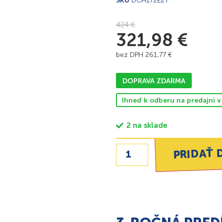
SKU
DCH172E2T
424
€
321,98
€
bez DPH
261,77
€
DOPRAVA ZDARMA
Ihneď k odberu na predajni v
2 na sklade
PRIDAŤ 