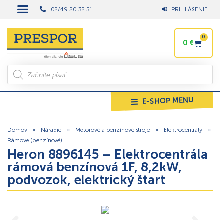
02/49 20 32 51
PRIHLÁSENIE
0
0
€
E-SHOP MENU
Domov
»
Náradie
»
Motorové a benzínové stroje
»
Elektrocentrály
»
Rámové (benzínové)
Heron 8896145 – Elektrocentrála
rámová benzínová 1F, 8,2kW,
podvozok, elektrický štart