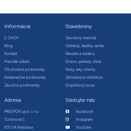
Informácie
Stavebniny
E-SHOP
Stavebný materiál
Blog
Obklady, dlažba, sanita
Kontakt
Náradie a elektro
Pravidlá súťaže
Dvere, parkety, okná
Obchodné podmienky
Farby, laky, stierky
Reklamačné podmienky
Záhradná architektúra
Záručné podmienky
Doplnkový tovar
Adresa
Sledujte nás
PRESPOR spol. s r.o.
Facebook
Turbínová 1
Instagram
831 04 Bratislava
YouTube