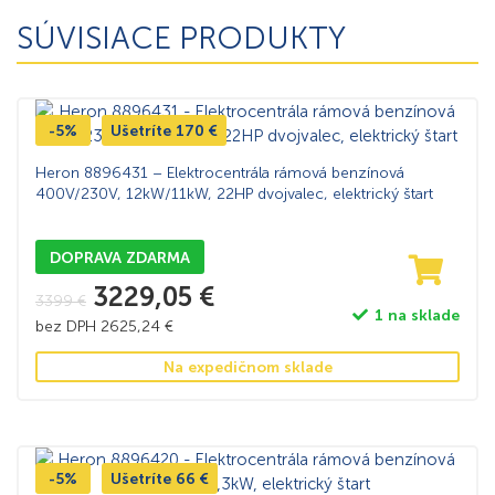
SÚVISIACE PRODUKTY
-5%
Ušetríte
170
€
Heron 8896431 – Elektrocentrála rámová benzínová
400V/230V, 12kW/11kW, 22HP dvojvalec, elektrický štart
DOPRAVA ZDARMA
3229,05
€
3399
€
1 na sklade
bez DPH
2625,24
€
Na expedičnom sklade
-5%
Ušetríte
66
€