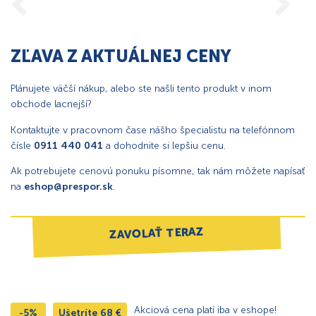
ZĽAVA Z AKTUÁLNEJ CENY
Plánujete väčší nákup, alebo ste našli tento produkt v inom
obchode lacnejší?
Kontaktujte v pracovnom čase nášho špecialistu na telefónnom
čísle
0911 440 041
a dohodnite si lepšiu cenu.
Ak potrebujete cenovú ponuku písomne, tak nám môžete napísať
na
eshop@prespor.sk
.
ZAVOLAŤ TERAZ
Akciová cena platí iba v eshope!
-5%
Ušetríte
68
€