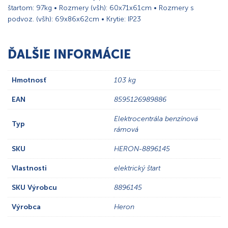
štartom: 97kg • Rozmery (všh): 60x71x61cm • Rozmery s
podvoz. (všh): 69x86x62cm • Krytie: IP23
ĎALŠIE INFORMÁCIE
Hmotnosť
103 kg
EAN
8595126989886
Elektrocentrála benzínová
Typ
rámová
SKU
HERON-8896145
Vlastnosti
elektrický štart
SKU Výrobcu
8896145
Výrobca
Heron