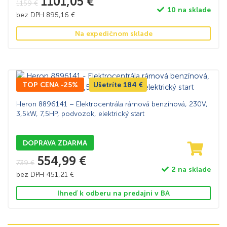
1101,05
€
1159
€
10 na sklade
bez DPH
895,16
€
Na expedičnom sklade
TOP CENA -25%
Ušetríte
184
€
Heron 8896141 – Elektrocentrála rámová benzínová, 230V,
3,5kW, 7,5HP, podvozok, elektrický start
DOPRAVA ZDARMA
554,99
€
739
€
2 na sklade
bez DPH
451,21
€
Ihneď k odberu na predajni v BA