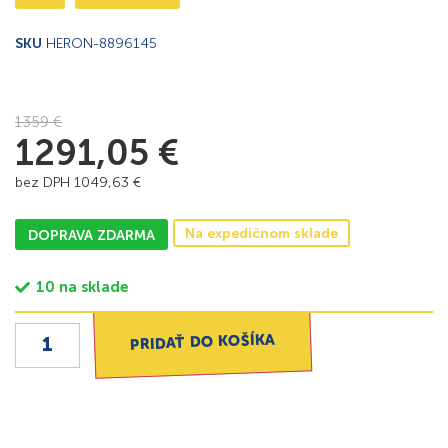
SKU
HERON-8896145
1359
€
1291,05
€
bez DPH
1049,63
€
Na expedičnom sklade
DOPRAVA ZDARMA
10 na sklade
PRIDAŤ DO KOŠÍKA