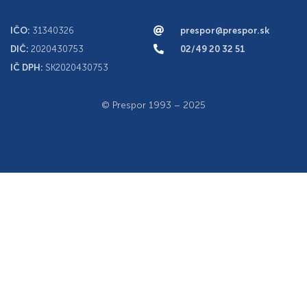
IČO:
31340326
prespor@prespor.sk
DIČ:
2020430753
02/49 20 32 51
IČ DPH:
SK2020430753
© Prespor 1993 – 2025