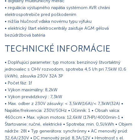
• digitálny multifunkčný merač
• regulácia výstupného napätia systémom AVR chráni
elektrospotrebiče pred poškodením
• nižšia hlučnosť vďaka novému typu výfuku
• elektrický štart elektrocentrály zaisťuje AGM gélová
bezúdržbová batéria
TECHNICKÉ INFORMÁCIE
• Doplňujúci parameter: typ motora: benzínový štvortaktný
jednovalec s OHV rozvodom, spotreba 4,5 l/h pri 7,5kW (0,6
l/kWh), zásuvka 230V 32A 3P
• Počet fáz: 1f
• Výkon maximálny: 8,2kW
• Výkon prevádzkový : 7,3kW
• Max. odber z 230V zásuvky: < 3,5kW(16A)/< 7,3kW(32A) •
Napätie/frekvencia: 230V/50Hz • Účinník: 1 • Obsah valca:
460ccm • Max. výkon motora: 12,6kW (17HP)/4000min-1 •
Štartovanie: ručné, elektrické • Spotreba: min. 0,5l/kWh • Objem
nádrže: 28l • Typ generátora: synchrónny • AC menovitý prúd:
32,6A/230V • DC menovitý prúd: 8,3A/12V • Hmotnosť s el.