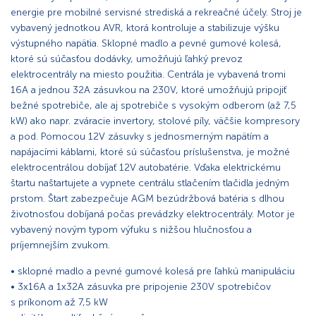
energie pre mobilné servisné strediská a rekreačné účely. Stroj je
vybavený jednotkou AVR, ktorá kontroluje a stabilizuje výšku
výstupného napätia. Sklopné madlo a pevné gumové kolesá,
ktoré sú súčasťou dodávky, umožňujú ľahký prevoz
elektrocentrály na miesto použitia. Centrála je vybavená tromi
16A a jednou 32A zásuvkou na 230V, ktoré umožňujú pripojiť
bežné spotrebiče, ale aj spotrebiče s vysokým odberom (až 7,5
kW) ako napr. zváracie invertory, stolové píly, väčšie kompresory
a pod. Pomocou 12V zásuvky s jednosmerným napätím a
napájacími káblami, ktoré sú súčasťou príslušenstva, je možné
elektrocentrálou dobíjať 12V autobatérie. Vďaka elektrickému
štartu naštartujete a vypnete centrálu stlačením tlačidla jedným
prstom. Štart zabezpečuje AGM bezúdržbová batéria s dlhou
životnosťou dobíjaná počas prevádzky elektrocentrály. Motor je
vybavený novým typom výfuku s nižšou hlučnosťou a
príjemnejším zvukom.
• sklopné madlo a pevné gumové kolesá pre ľahkú manipuláciu
• 3x16A a 1x32A zásuvka pre pripojenie 230V spotrebičov
s príkonom až 7,5 kW