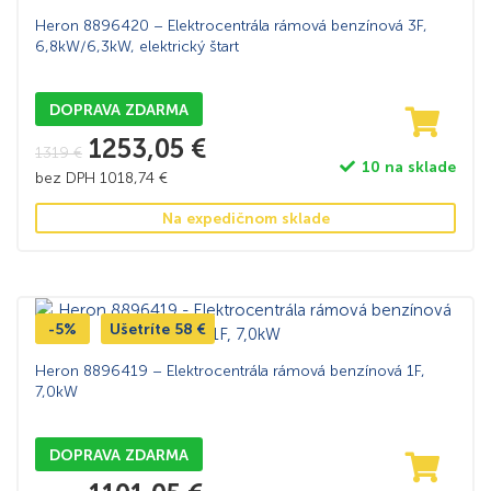
Heron 8896420 – Elektrocentrála rámová benzínová 3F,
6,8kW/6,3kW, elektrický štart
DOPRAVA ZDARMA
1253,05
€
1319
€
10 na sklade
bez DPH
1018,74
€
Na expedičnom sklade
-5%
Ušetríte
58
€
Heron 8896419 – Elektrocentrála rámová benzínová 1F,
7,0kW
DOPRAVA ZDARMA