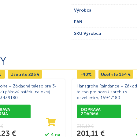
Výrobca
EAN
SKU Výrobcu
Y
%
Ušetríte
225
€
-40%
Ušetríte
134
€
ohe – Základné teleso pre 3-
Hansgrohe Raindance – Zákla
vú pákovú batériu na okraj
teleso pre hornú sprchu s
13439180
osvetlením, 15947180
RAVA
DOPRAVA
RMA
ZDARMA
1
€
335,18
€
,23
€
201,11
€
4 na