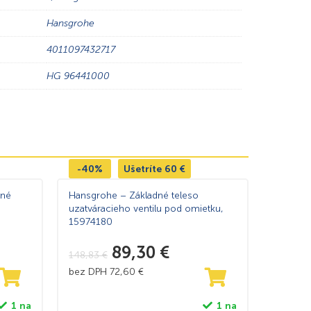
Hansgrohe
4011097432717
HG 96441000
-40%
Ušetríte
60
€
dné
Hansgrohe – Základné teleso
uzatváracieho ventilu pod omietku,
15974180
89,30
€
148,83
€
bez DPH
72,60
€
1 na
1 na