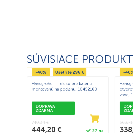
SÚVISIACE PRODUKT
-40%
Ušetríte
296
€
-40
Hansgrohe – Teleso pre batériu
Hansgr
montovanú na podlahu, 10452180
otvoro
vane, 
DOPRAVA
DOP
ZDARMA
ZDA
740,34
€
563,7
444,20
€
338
27 na