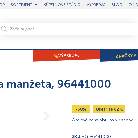
OP
SORTIMENT
KÚPEĽŇOVÉ ŠTÚDIO
VÝPREDAJ
BLOG
O NÁ
ZNAČKY A 
VÝPREDAJ
á
ca manžeta, 96441000
-30%
Ušetríte
62
€
Akciová cena platí iba v eshope!
SKU
HG 96441000