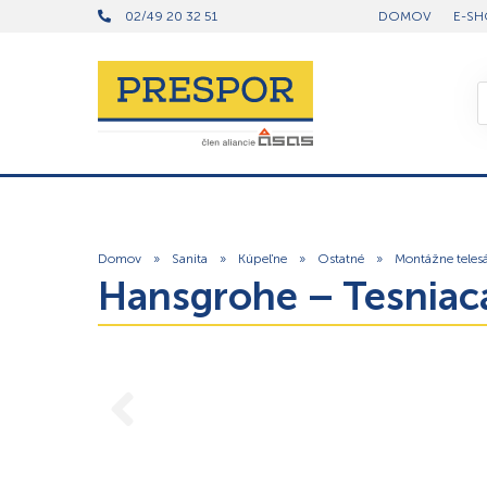
02/49 20 32 51
DOMOV
E-SH
Domov
»
Sanita
»
Kúpeľne
»
Ostatné
»
Montážne teles
Hansgrohe – Tesnia