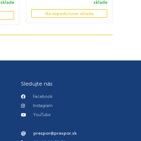
sklade
sklade
Na expedičnom sklade
e
Sledujte nás
Facebook
Instagram
YouTube
prespor@prespor.sk