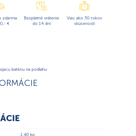
e zdarma
Bezplatné vrátenie
Viac ako 30 rokov
0,- €
do 14 dní
skúseností
tojacu batériu na podlahu
FORMÁCIE
ÁCIE
1,40 kg