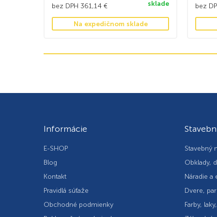
sklade
bez DPH
361,14
€
bez D
Na expedičnom sklade
Informácie
Stavebn
E-SHOP
Stavebný m
Blog
Obklady, d
Kontakt
Náradie a 
Pravidlá súťaže
Dvere, par
Obchodné podmienky
Farby, laky