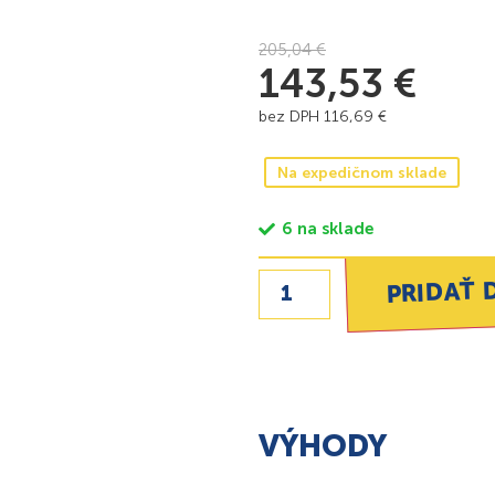
205,04
€
143,53
€
bez DPH
116,69
€
Na expedičnom sklade
6 na sklade
PRIDAŤ 
VÝHODY