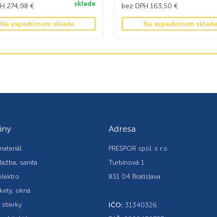
sklade
PH
274,98
€
bez DPH
163,50
€
Na expedičnom sklade
Na expedičnom sklad
iny
Adresa
ateriál
PRESPOR spol. s r.o.
lažba, sanita
Turbínová 1
elektro
831 04 Bratislava
kety, okná
, stierky
IČO:
31340326