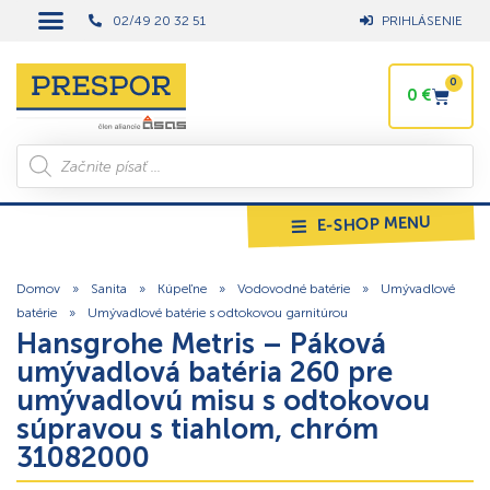
02/49 20 32 51
PRIHLÁSENIE
0
0
€
E-SHOP MENU
Domov
»
Sanita
»
Kúpeľne
»
Vodovodné batérie
»
Umývadlové
batérie
»
Umývadlové batérie s odtokovou garnitúrou
Hansgrohe Metris – Páková
umývadlová batéria 260 pre
umývadlovú misu s odtokovou
súpravou s tiahlom, chróm
31082000