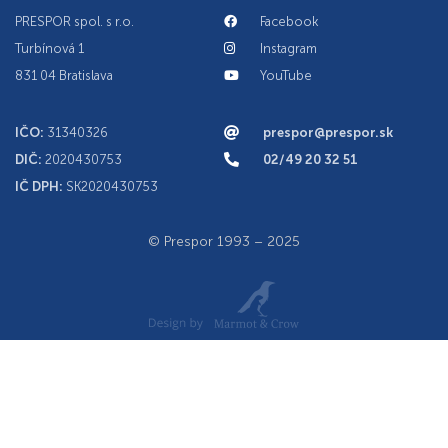
PRESPOR spol. s r.o.
Facebook
Turbínová 1
Instagram
831 04 Bratislava
YouTube
IČO:
31340326
prespor@prespor.sk
DIČ:
2020430753
02/49 20 32 51
IČ DPH:
SK2020430753
© Prespor 1993 – 2025