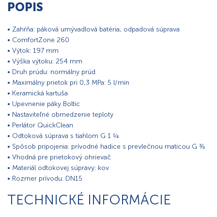
POPIS
• Zahŕňa: páková umývadlová batéria, odpadová súprava
• ComfortZone 260
• Výtok: 197 mm
• Výška výtoku: 254 mm
• Druh prúdu: normálny prúd
• Maximálny prietok pri 0,3 MPa: 5 l/min
• Keramická kartuša
• Upevnenie páky Boltic
• Nastaviteľné obmedzenie teploty
• Perlátor QuickClean
• Odtoková súprava s tiahlom G 1 ¼
• Spôsob pripojenia: prívodné hadice s prevlečnou maticou G ⅜
• Vhodná pre prietokový ohrievač
• Materiál odtokovej súpravy: kov
• Rozmer prívodu: DN15
TECHNICKÉ INFORMÁCIE