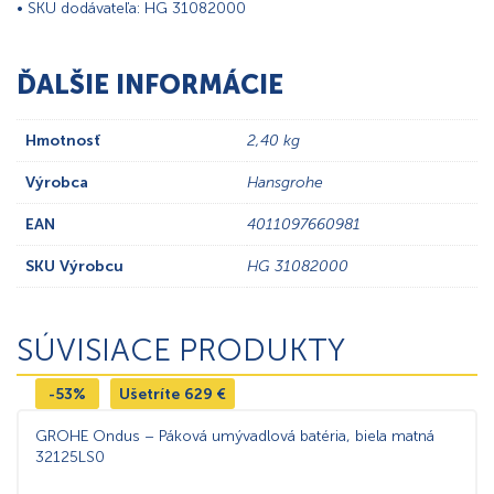
• SKU dodávateľa: HG 31082000
ĎALŠIE INFORMÁCIE
Hmotnosť
2,40 kg
Výrobca
Hansgrohe
EAN
4011097660981
SKU Výrobcu
HG 31082000
SÚVISIACE PRODUKTY
-53%
Ušetríte
629
€
GROHE Ondus – Páková umývadlová batéria, biela matná
32125LS0