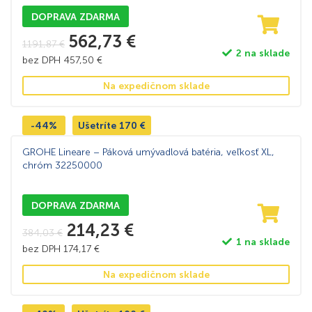
DOPRAVA ZDARMA
562,73
€
1191,87
€
2 na sklade
bez DPH
457,50
€
Na expedičnom sklade
-44%
Ušetríte
170
€
GROHE Lineare – Páková umývadlová batéria, veľkosť XL,
chróm 32250000
DOPRAVA ZDARMA
214,23
€
384,03
€
1 na sklade
bez DPH
174,17
€
Na expedičnom sklade