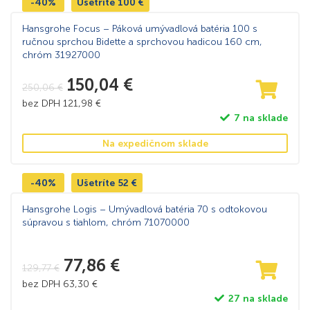
-40%
Ušetríte
100
€
Hansgrohe Focus – Páková umývadlová batéria 100 s
ručnou sprchou Bidette a sprchovou hadicou 160 cm,
chróm 31927000
150,04
€
250,06
€
bez DPH
121,98
€
7 na sklade
Na expedičnom sklade
-40%
Ušetríte
52
€
Hansgrohe Logis – Umývadlová batéria 70 s odtokovou
súpravou s tiahlom, chróm 71070000
77,86
€
129,77
€
bez DPH
63,30
€
27 na sklade