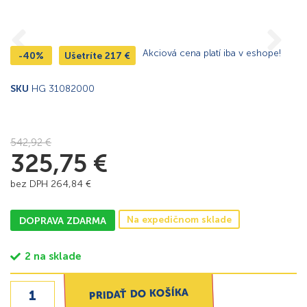
Akciová cena platí iba v eshope!
-40%
Ušetríte
217
€
SKU
HG 31082000
542,92
€
325,75
€
bez DPH
264,84
€
Na expedičnom sklade
DOPRAVA ZDARMA
2 na sklade
PRIDAŤ DO KOŠÍKA