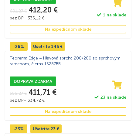
412,20
€
601,27
€
1 na sklade
bez DPH
335,12
€
Na expedičnom sklade
-26%
Ušetríte
145
€
Teorema Edge – Hlavová sprcha 200/200 so sprchovým
ramenom, čierna 15287BB
DOPRAVA ZDARMA
411,71
€
556,27
€
23 na sklade
bez DPH
334,72
€
Na expedičnom sklade
-23%
Ušetríte
23
€