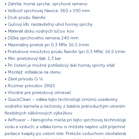
• Zahŕňa: horná sprcha, sprchové rameno
• Veľkosť sprchovej hlavice: 360 x 190 mm
• Druh prúdu: RainAir
• Guľový kĺb: nastaviteľný uhol hornej sprchy
• Materiál disku vodných lúčov: kov
• Dĺžka sprchového ramena 240 mm
• Maximálny prietok pri 0,3 MPa: 16,5 l/min
• Prietokové množstvo prúdu RainAir (pri 0,3 MPa): 16,5 l/min
• Min. prietokový tlak: 1,3 bar
• Pri čistení je možné pohľadový diel hornej sprchy sňať
• Montáž: inštalácia na stenu
• Závit prívodu G ½
• Rozmer prívodov: DN15
• Vhodné pre prietokový ohrievač
• QuickClean – vďaka tejto technológií zmiznú usadeniny
vodného kameňa a nečistoty z batérie jednoduchým otrením
flexibilných silikónových výbežkov
• AirPower – Hansgrohe mieša pri tejto sprchovej technológii
vodu a vzduch, a vďaka tomu si môžete naplno užiť príjemné
perliace kvapky po celom tele. Pretože vzduchom obohatená