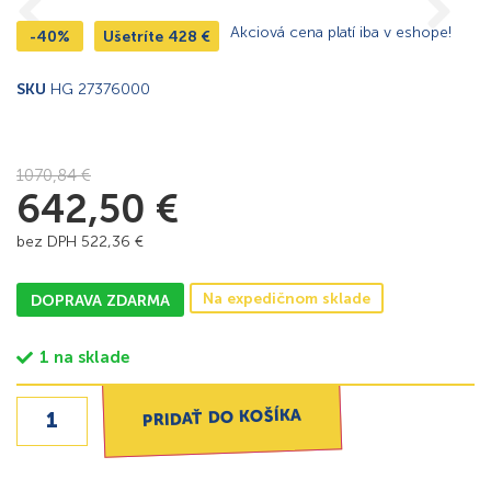
Akciová cena platí iba v eshope!
-40%
Ušetríte
428
€
SKU
HG 27376000
1070,84
€
642,50
€
bez DPH
522,36
€
Na expedičnom sklade
DOPRAVA ZDARMA
1 na sklade
PRIDAŤ DO KOŠÍKA