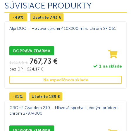
SÚVISIACE PRODUKTY
-49%
Ušetríte
743
€
Alpi DUO – Hlavová sprcha 410×200 mm, chróm SF 061
DOPRAVA ZDARMA
767,73
€
1511,06
€
1 na sklade
bez DPH
624,17
€
Na expedičnom sklade
-31%
Ušetríte
189
€
GROHE Grandera 210 – Hlavová sprcha s jedným prúdom,
chróm 27974000
DOPRAVA ZDARMA