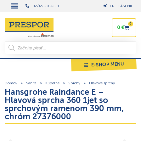
02/49 20 32 51
PRIHLÁSENIE
0
0
€
E-SHOP MENU
Domov
»
Sanita
»
Kúpeľne
»
Sprchy
»
Hlavové sprchy
Hansgrohe Raindance E –
Hlavová sprcha 360 1jet so
sprchovým ramenom 390 mm,
chróm 27376000