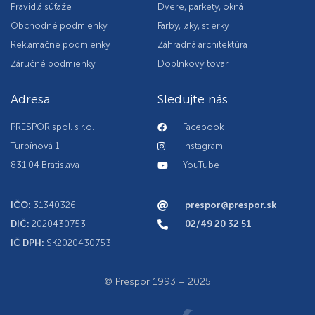
Pravidlá súťaže
Dvere, parkety, okná
Obchodné podmienky
Farby, laky, stierky
Reklamačné podmienky
Záhradná architektúra
Záručné podmienky
Doplnkový tovar
Adresa
Sledujte nás
PRESPOR spol. s r.o.
Facebook
Turbínová 1
Instagram
831 04 Bratislava
YouTube
IČO:
31340326
prespor@prespor.sk
DIČ:
2020430753
02/49 20 32 51
IČ DPH:
SK2020430753
© Prespor 1993 – 2025