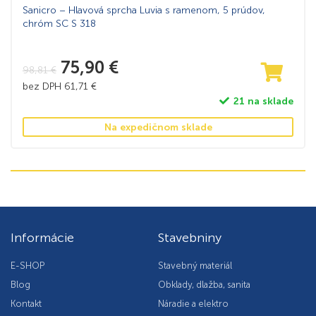
Sanicro – Hlavová sprcha Luvia s ramenom, 5 prúdov,
chróm SC S 318
75,90
€
98,81
€
bez DPH
61,71
€
21 na sklade
Na expedičnom sklade
Informácie
Stavebniny
E-SHOP
Stavebný materiál
Blog
Obklady, dlažba, sanita
Kontakt
Náradie a elektro