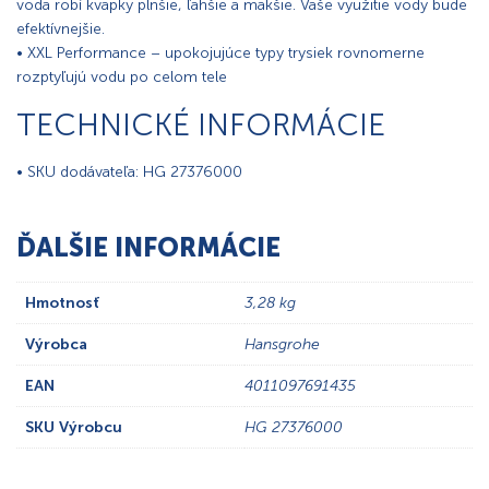
voda robí kvapky plnšie, ľahšie a mäkšie. Vaše využitie vody bude
efektívnejšie.
• XXL Performance – upokojujúce typy trysiek rovnomerne
rozptyľujú vodu po celom tele
TECHNICKÉ INFORMÁCIE
• SKU dodávateľa: HG 27376000
ĎALŠIE INFORMÁCIE
Hmotnosť
3,28 kg
Výrobca
Hansgrohe
EAN
4011097691435
SKU Výrobcu
HG 27376000