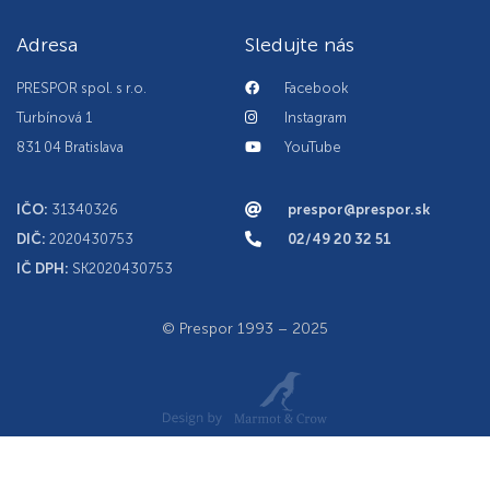
Adresa
Sledujte nás
PRESPOR spol. s r.o.
Facebook
Turbínová 1
Instagram
831 04 Bratislava
YouTube
IČO:
31340326
prespor@prespor.sk
DIČ:
2020430753
02/49 20 32 51
IČ DPH:
SK2020430753
© Prespor 1993 – 2025