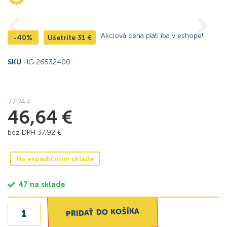
Akciová cena platí iba v eshope!
-40%
Ušetríte
31
€
SKU
HG 26532400
77,74
€
46,64
€
bez DPH
37,92
€
Na expedičnom sklade
47 na sklade
PRIDAŤ DO KOŠÍKA