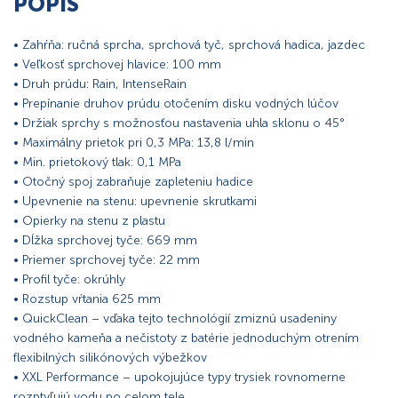
POPIS
• Zahŕňa: ručná sprcha, sprchová tyč, sprchová hadica, jazdec
• Veľkosť sprchovej hlavice: 100 mm
• Druh prúdu: Rain, IntenseRain
• Prepínanie druhov prúdu otočením disku vodných lúčov
• Držiak sprchy s možnosťou nastavenia uhla sklonu o 45°
• Maximálny prietok pri 0,3 MPa: 13,8 l/min
• Min. prietokový tlak: 0,1 MPa
• Otočný spoj zabraňuje zapleteniu hadice
• Upevnenie na stenu: upevnenie skrutkami
• Opierky na stenu z plastu
• Dĺžka sprchovej tyče: 669 mm
• Priemer sprchovej tyče: 22 mm
• Profil tyče: okrúhly
• Rozstup vŕtania 625 mm
• QuickClean – vďaka tejto technológií zmiznú usadeniny
vodného kameňa a nečistoty z batérie jednoduchým otrením
flexibilných silikónových výbežkov
• XXL Performance – upokojujúce typy trysiek rovnomerne
rozptyľujú vodu po celom tele