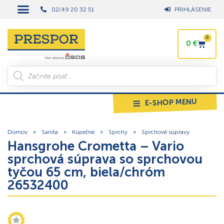
02/49 20 32 51
PRIHLÁSENIE
0
0
€
E-SHOP MENU
Domov
»
Sanita
»
Kúpeľne
»
Sprchy
»
Sprchové súpravy
Hansgrohe Crometta – Vario
sprchová súprava so sprchovou
tyčou 65 cm, biela/chróm
26532400