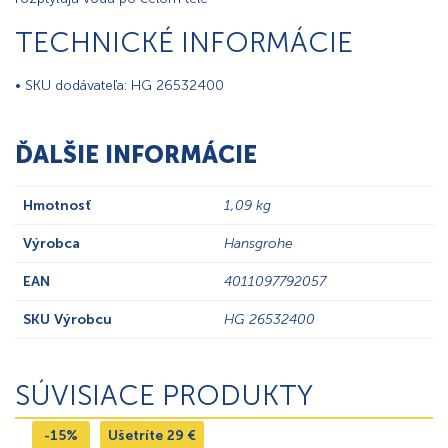
TECHNICKÉ INFORMÁCIE
• SKU dodávateľa: HG 26532400
ĎALŠIE INFORMÁCIE
Hmotnosť
1,09 kg
Výrobca
Hansgrohe
EAN
4011097792057
SKU Výrobcu
HG 26532400
SÚVISIACE PRODUKTY
-15%
Ušetríte
29
€