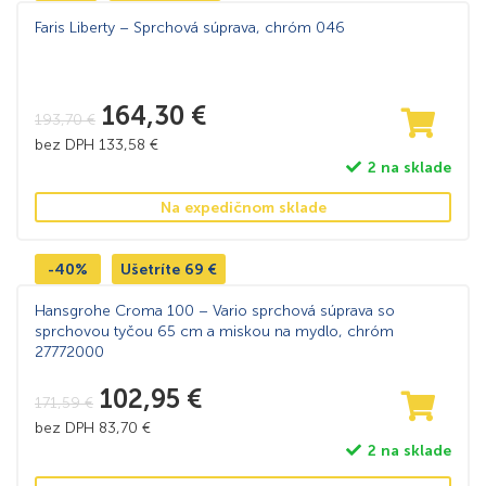
Faris Liberty – Sprchová súprava, chróm 046
164,30
€
193,70
€
bez DPH
133,58
€
2 na sklade
Na expedičnom sklade
-40%
Ušetríte
69
€
Hansgrohe Croma 100 – Vario sprchová súprava so
sprchovou tyčou 65 cm a miskou na mydlo, chróm
27772000
102,95
€
171,59
€
bez DPH
83,70
€
2 na sklade