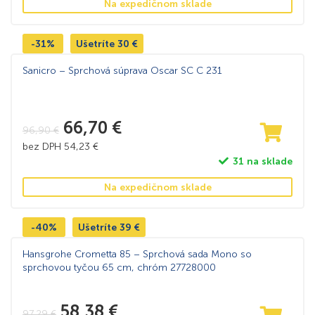
Na expedičnom sklade
-31%
Ušetríte
30
€
Sanicro – Sprchová súprava Oscar SC C 231
66,70
€
96,90
€
bez DPH
54,23
€
31 na sklade
Na expedičnom sklade
-40%
Ušetríte
39
€
Hansgrohe Crometta 85 – Sprchová sada Mono so
sprchovou tyčou 65 cm, chróm 27728000
58,38
€
97,29
€