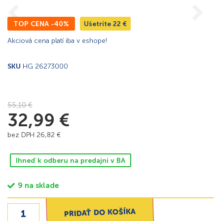
TOP CENA -40%
Ušetríte
22
€
Akciová cena platí iba v eshope!
SKU
HG 26273000
55,10
€
32,99
€
bez DPH
26,82
€
Ihneď k odberu na predajni v BA
9 na sklade
PRIDAŤ DO KOŠÍKA