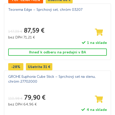
Teorema Edge – Sprchový set, chróm 03207
87,59
€
147,39
€
bez DPH
71,21
€
1 na sklade
Ihneď k odberu na predajni v BA
-28%
Ušetríte
31
€
GROHE Euphoria Cube Stick – Sprchový set na stenu,
chróm 27702000
79,90
€
110,98
€
bez DPH
64,96
€
4 na sklade