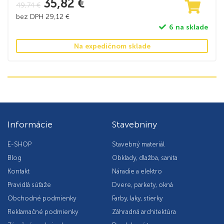
35,82
€
49,74
€
bez DPH
29,12
€
6 na sklade
Na expedičnom sklade
Informácie
Stavebniny
E-SHOP
Stavebný materiál
Blog
Obklady, dlažba, sanita
Kontakt
Náradie a elektro
Pravidlá súťaže
Dvere, parkety, okná
Obchodné podmienky
Farby, laky, stierky
Reklamačné podmienky
Záhradná architektúra