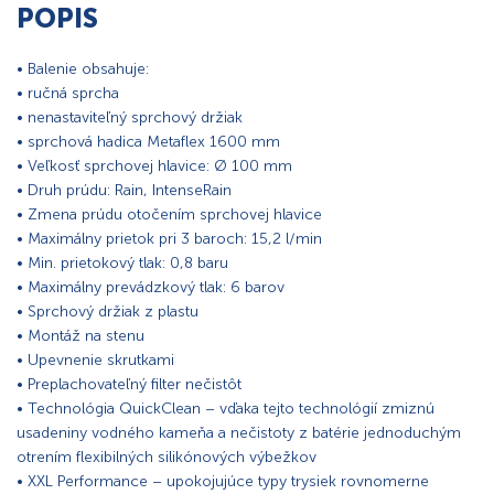
POPIS
• Balenie obsahuje:
• ručná sprcha
• nenastaviteľný sprchový držiak
• sprchová hadica Metaflex 1600 mm
• Veľkosť sprchovej hlavice: Ø 100 mm
• Druh prúdu: Rain, IntenseRain
• Zmena prúdu otočením sprchovej hlavice
• Maximálny prietok pri 3 baroch: 15,2 l/min
• Min. prietokový tlak: 0,8 baru
• Maximálny prevádzkový tlak: 6 barov
• Sprchový držiak z plastu
• Montáž na stenu
• Upevnenie skrutkami
• Preplachovateľný filter nečistôt
• Technológia QuickClean – vďaka tejto technológií zmiznú
usadeniny vodného kameňa a nečistoty z batérie jednoduchým
otrením flexibilných silikónových výbežkov
• XXL Performance – upokojujúce typy trysiek rovnomerne