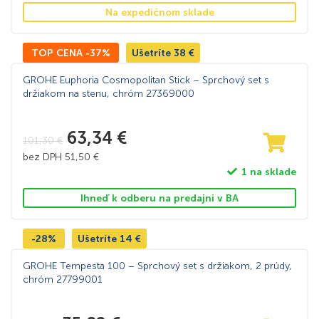
Na expedičnom sklade
TOP CENA -37%
Ušetríte
38
€
GROHE Euphoria Cosmopolitan Stick – Sprchový set s
držiakom na stenu, chróm 27369000
63,34
€
101,30
€
bez DPH
51,50
€
1 na sklade
Ihneď k odberu na predajni v BA
-28%
Ušetríte
14
€
GROHE Tempesta 100 – Sprchový set s držiakom, 2 prúdy,
chróm 27799001