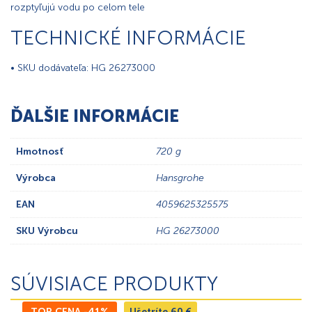
rozptyľujú vodu po celom tele
TECHNICKÉ INFORMÁCIE
• SKU dodávateľa: HG 26273000
ĎALŠIE INFORMÁCIE
Hmotnosť
720 g
Výrobca
Hansgrohe
EAN
4059625325575
SKU Výrobcu
HG 26273000
SÚVISIACE PRODUKTY
TOP CENA -41%
Ušetríte
60
€