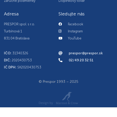
Záručné podmienky
Doplnkový tovar
Adresa
Sledujte nás
PRESPOR spol. s r.o.
Facebook
Turbínová 1
Instagram
831 04 Bratislava
YouTube
IČO:
31340326
prespor@prespor.sk
DIČ:
2020430753
02/49 20 32 51
IČ DPH:
SK2020430753
© Prespor 1993 – 2025