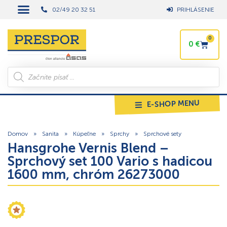
02/49 20 32 51
PRIHLÁSENIE
0
0
€
E-SHOP MENU
Domov
»
Sanita
»
Kúpeľne
»
Sprchy
»
Sprchové sety
Hansgrohe Vernis Blend –
Sprchový set 100 Vario s hadicou
1600 mm, chróm 26273000