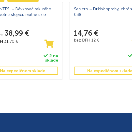
INTESI – Dávkovač tekutého
Sanicro – Držiak sprchy, chró
voľne stojaci, matné sklo
038
5
38,99
€
14,76
€
6
€
bez DPH
12
€
PH
31,70
€
2 na
sklade
Na expedičnom sklade
Na expedičnom sklad