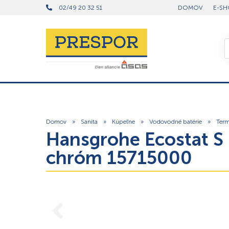
02/49 20 32 51
DOMOV
E-SH
Domov
»
Sanita
»
Kúpeľne
»
Vodovodné batérie
»
Term
Hansgrohe Ecostat S 
chróm 15715000