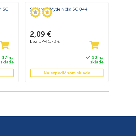
m SC
Sanicro – Mydelnička SC 044
2,09
€
bez DPH
1,70
€
17 na
10 na
sklade
sklade
e
Na expedičnom sklade