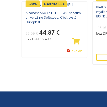
-20%
Ušetríte
11
€
IVAB S
mydla 
AlcaPlast A604 SHELL – WC sedátko
IBSIN1
univerzálne Softclose, Click systém,
Duroplast
113,1
44,87
€
56,09
€
bez D
bez DPH
36,48
€
3-7 dní