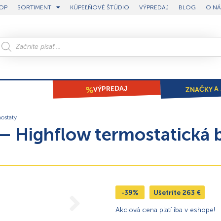
OP
SORTIMENT
KÚPEĽŇOVÉ ŠTÚDIO
VÝPREDAJ
BLOG
O NÁ
ZNAČKY A 
VÝPREDAJ
ostaty
– Highflow termostatická b
-39%
Ušetríte
263
€
Akciová cena platí iba v eshope!