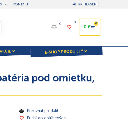
S
KONTAKT
PRIHLÁSENIE
0
0
0
0
€
E-SHOP PRODUKTY
AKCIE
atéria pod omietku,
Porovnať produkt
Pridať do obľúbených