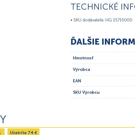
TECHNICKÉ IN
• SKU dodávateľa: HG 15715000
ĎALŠIE INFORM
Hmotnosť
Výrobca
EAN
SKU Výrobcu
Y
%
Ušetríte
74
€