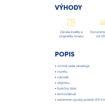
VÝHODY
Záruka kvality a
Doručeni
originality tovaru
od 20
POPIS
• vrchná sada obsahuje:
• rozetu,
• rukoväť,
• objímku,
• funkčný blok,
• termočlánok
• extrémne vysoký prietok (59 l/