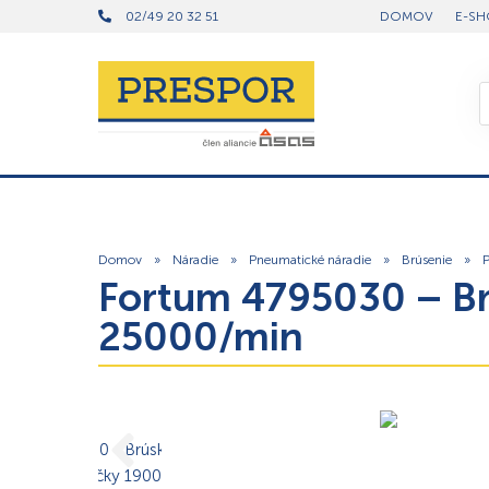
02/49 20 32 51
DOMOV
E-SH
Domov
»
Náradie
»
Pneumatické náradie
»
Brúsenie
»
P
Fortum 4795030 – Br
25000/min