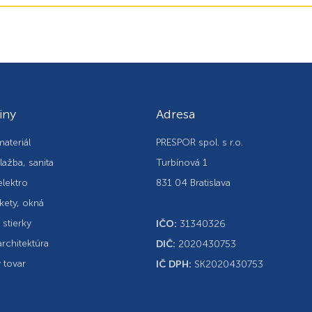
iny
Adresa
ateriál
PRESPOR spol. s r.o.
lažba, sanita
Turbínová 1
elektro
831 04 Bratislava
kety, okná
, stierky
IČO:
31340326
rchitektúra
DIČ:
2020430753
 tovar
IČ DPH:
SK2020430753