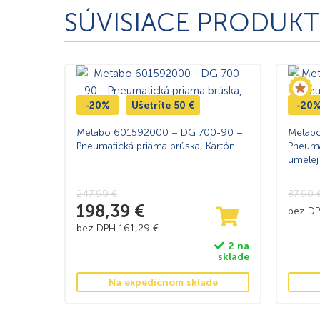
SÚVISIACE PRODUKT
-20%
Ušetríte
50
€
-20
Metabo 601592000 – DG 700-90 –
Metabo
Pneumatická priama brúska, Kartón
Pneuma
umelej
247,99
€
87,90
198,39
€
bez D
bez DPH
161,29
€
2 na
sklade
Na expedičnom sklade