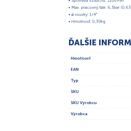
• Spotreba vzduchu: 120l/min
• Max. pracovný tlak: 6,3bar (0,6
• ⌀ vsuvky: 1/4″
• Hmotnosť: 0,39kg
ĎALŠIE INFORM
Hmotnosť
EAN
Typ
SKU
SKU Výrobcu
Výrobca