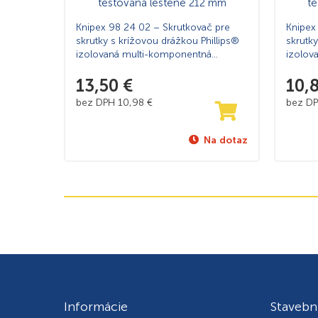
Knipex 98 24 02 – Skrutkovač pre
Knipex
skrutky s krížovou drážkou Phillips®
skrutky
izolovaná multi-komponentná
izolov
rukoväť, VDE testovaná leštené 212
rukovä
mm
13,50
€
mm
10,
bez DPH
10,98
€
bez D
Na dotaz
Informácie
Stavebn