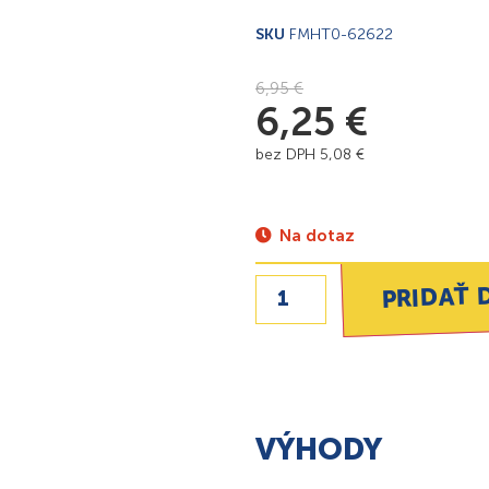
SKU
FMHT0-62622
6,95
€
6,25
€
bez DPH
5,08
€
Na dotaz
PRIDAŤ 
VÝHODY