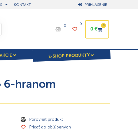
S
KONTAKT
PRIHLÁSENIE
0
0
0
0
€
E-SHOP PRODUKTY
AKCIE
o 6-hranom
Porovnať produkt
Pridať do obľúbených