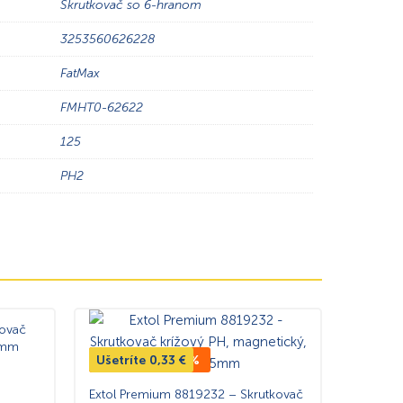
Skrutkovač so 6-hranom
3253560626228
FatMax
FMHT0-62622
125
PH2
kovač
0mm
Ušetríte
TOP CENA -19%
0,33
€
Extol Premium 8819232 – Skrutkovač