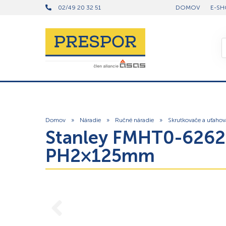
02/49 20 32 51
DOMOV
E-SH
Domov
»
Náradie
»
Ručné náradie
»
Skrutkovače a uťahov
Stanley FMHT0-6262
PH2×125mm