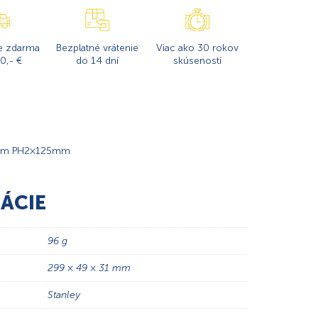
e zdarma
Bezplatné vrátenie
Viac ako 30 rokov
0,- €
do 14 dní
skúseností
anom PH2×125mm
ÁCIE
96 g
299 × 49 × 31 mm
Stanley