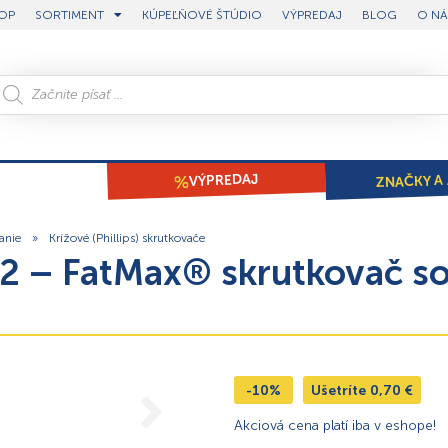
OP
SORTIMENT
KÚPEĽŇOVÉ ŠTÚDIO
VÝPREDAJ
BLOG
O NÁ
ZNAČKY A 
VÝPREDAJ
anie
»
Krížové (Phillips) skrutkovače
2 – FatMax® skrutkovač s
-10%
Ušetríte
0,70
€
Akciová cena platí iba v eshope!