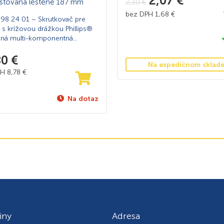
2,07
€
2,30
€
bez DPH
1,68
€
 98 24 01 – Skrutkovač pre
 s krížovou drážkou Phillips®
aná multi-komponentná
ť, VDE testovaná leštené 187
80
€
Na expedičnom sklad
PH
8,78
€
Na dotaz
iny
Adresa