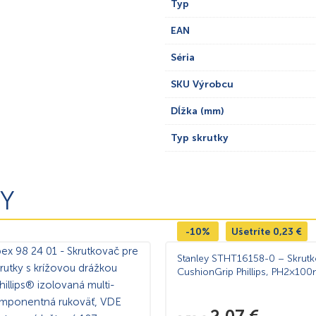
Typ
EAN
Séria
SKU Výrobcu
Dĺžka (mm)
Typ skrutky
Y
-10%
Ušetríte
0,23
€
Stanley STHT16158-0 – Skrut
CushionGrip Phillips, PH2×10