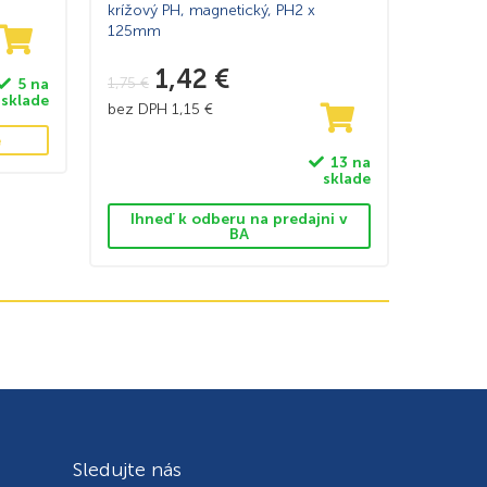
krížový PH, magnetický, PH2 x
125mm
1,42
€
1,75
€
5 na
sklade
bez DPH
1,15
€
e
13 na
sklade
Ihneď k odberu na predajni v
BA
Sledujte nás