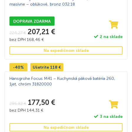
masívne – oblúkové, bronz 032.18
DOPRAVA ZDARMA
207,21
€
224,27
€
2 na sklade
bez DPH
168,46
€
Na expedičnom sklade
-40%
Ušetríte
118
€
Hansgrohe Focus M41 – Kuchynská páková batéria 260,
1jet, chróm 31820000
177,50
€
295,82
€
bez DPH
144,31
€
3 na sklade
Na expedičnom sklade