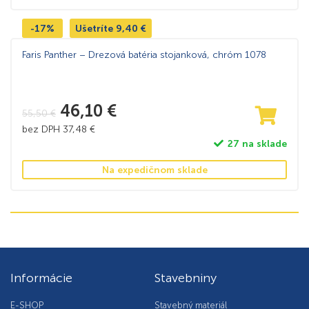
-17%
Ušetríte
9,40
€
Faris Panther – Drezová batéria stojanková, chróm 1078
46,10
€
55,50
€
bez DPH
37,48
€
27 na sklade
Na expedičnom sklade
Informácie
Stavebniny
E-SHOP
Stavebný materiál