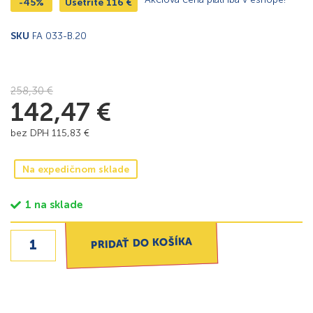
-45%
Ušetríte
116
€
SKU
FA 033-B.20
258,30
€
142,47
€
bez DPH
115,83
€
Na expedičnom sklade
1 na sklade
PRIDAŤ DO KOŠÍKA