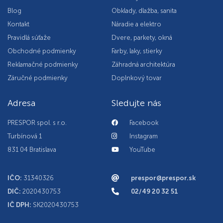
Blog
Obklady, dlažba, sanita
Kontakt
Náradie a elektro
Pravidlá súťaže
Dvere, parkety, okná
Obchodné podmienky
Farby, laky, stierky
Reklamačné podmienky
Záhradná architektúra
Záručné podmienky
Doplnkový tovar
Adresa
Sledujte nás
PRESPOR spol. s r.o.
Facebook
Turbínová 1
Instagram
831 04 Bratislava
YouTube
IČO:
31340326
prespor@prespor.sk
DIČ:
2020430753
02/49 20 32 51
IČ DPH:
SK2020430753