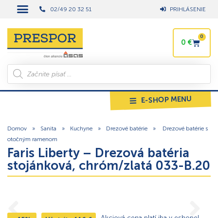
02/49 20 32 51
PRIHLÁSENIE
0
0
€
E-SHOP MENU
Domov
»
Sanita
»
Kuchyne
»
Drezové batérie
»
Drezové batérie s
otočným ramenom
Faris Liberty – Drezová batéria
stojánková, chróm/zlatá 033-B.20
Akciová cena platí iba v eshope!