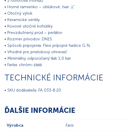
• 1-otvorová montáž
• Horné ramienko – oblúkové, tvar „L“
• Otočný výtok
• Keramické ventily
• Kovové otočné kohútiky
• Prevzdušnený prúd – perlátor
• Rozmer prívodov: DN15
• Spôsob pripojenia: Flexi prípojné hadice G ⅜
• Vhodné pre prietokový ohrievač
• Minimálny odporúčaný tlak 1,0 bar
• Farba: chróm-zlatá
TECHNICKÉ INFORMÁCIE
• SKU dodávateľa: FA 033-B.20
ĎALŠIE INFORMÁCIE
Výrobca
Faris