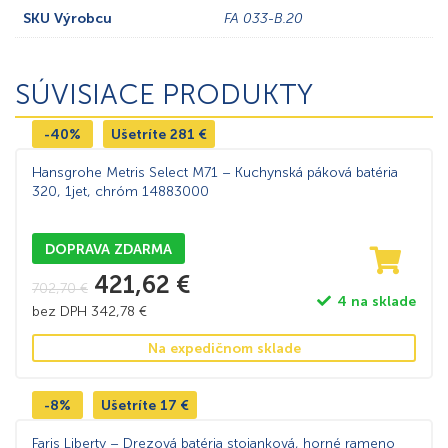
SKU Výrobcu
FA 033-B.20
SÚVISIACE PRODUKTY
-40%
Ušetríte
281
€
Hansgrohe Metris Select M71 – Kuchynská páková batéria
320, 1jet, chróm 14883000
DOPRAVA ZDARMA
421,62
€
702,70
€
4 na sklade
bez DPH
342,78
€
Na expedičnom sklade
-8%
Ušetríte
17
€
Faris Liberty – Drezová batéria stojanková, horné rameno