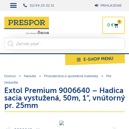
02/49 20 32 51
PRIHLÁSENIE
0
0
€
E-SHOP MENU
Domov
»
Náradie
»
Príslušenstvo a spotrebné materiály
»
Pre
čerpadlá
Extol Premium 9006640 – Hadica
sacia vystužená, 50m, 1“, vnútorný
pr. 25mm