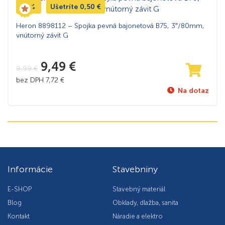
-5%
Ušetríte
0,50
€
Heron 8898112 – Spojka pevná bajonetová B75, 3″/80mm,
vnútorný závit G
9,49
€
9,99
€
bez DPH
7,72
€
Na dotaz
Informácie
Stavebniny
E-SHOP
Stavebný materiál
Blog
Obklady, dlažba, sanita
Kontakt
Náradie a elektro