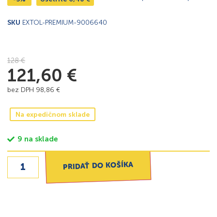
SKU
EXTOL-PREMIUM-9006640
128
€
121,60
€
bez DPH
98,86
€
Na expedičnom sklade
9 na sklade
PRIDAŤ DO KOŠÍKA