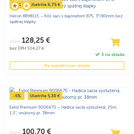
-5%
Ušetríte
6,75
€
Heron 8898115 – Kôš saci s bajonetom B75, 3″/80mm bez
spätnej klapky
128,25
€
135
€
bez DPH
104,27
€
5 na sklade
Na expedičnom sklade
-5%
Ušetríte
5,30
€
Extol Premium 9006670 – Hadica sacia vystužená, 25m,
1,5“, vnútorný pr. 38mm
100,70
€
106
€