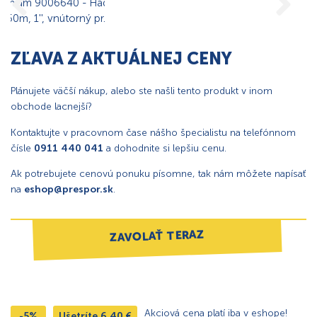
ZĽAVA Z AKTUÁLNEJ CENY
Plánujete väčší nákup, alebo ste našli tento produkt v inom
obchode lacnejší?
Kontaktujte v pracovnom čase nášho špecialistu na telefónnom
čísle
0911 440 041
a dohodnite si lepšiu cenu.
Ak potrebujete cenovú ponuku písomne, tak nám môžete napísať
na
eshop@prespor.sk
.
ZAVOLAŤ TERAZ
Akciová cena platí iba v eshope!
-5%
Ušetríte
6,40
€