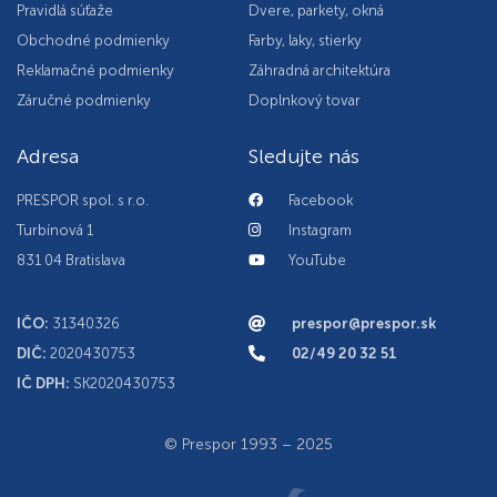
Pravidlá súťaže
Dvere, parkety, okná
Obchodné podmienky
Farby, laky, stierky
Reklamačné podmienky
Záhradná architektúra
Záručné podmienky
Doplnkový tovar
Adresa
Sledujte nás
PRESPOR spol. s r.o.
Facebook
Turbínová 1
Instagram
831 04 Bratislava
YouTube
IČO:
31340326
prespor@prespor.sk
DIČ:
2020430753
02/49 20 32 51
IČ DPH:
SK2020430753
© Prespor 1993 – 2025