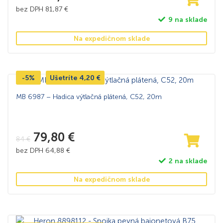
bez DPH
81,87
€
9 na sklade
Na expedičnom sklade
-5%
Ušetríte
4,20
€
MB 6987 – Hadica výtlačná plátená, C52, 20m
79,80
€
84
€
bez DPH
64,88
€
2 na sklade
Na expedičnom sklade