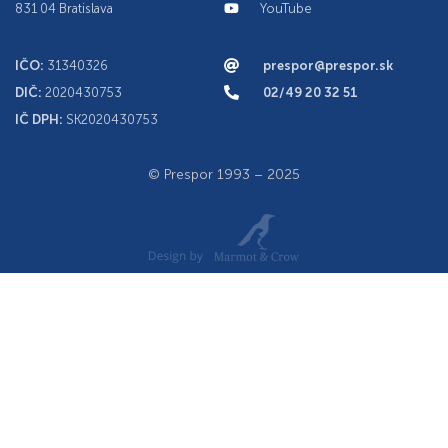
831 04 Bratislava
YouTube
IČO:
31340326
prespor@prespor.sk
DIČ:
2020430753
02/49 20 32 51
IČ DPH:
SK2020430753
© Prespor 1993 – 2025