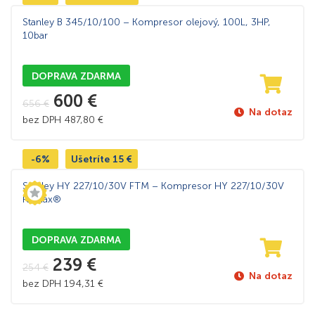
Stanley B 345/10/100 – Kompresor olejový, 100L, 3HP,
10bar
DOPRAVA ZDARMA
600
€
656
€
Na dotaz
bez DPH
487,80
€
-6%
Ušetríte
15
€
Stanley HY 227/10/30V FTM – Kompresor HY 227/10/30V
FatMax®
DOPRAVA ZDARMA
239
€
254
€
Na dotaz
bez DPH
194,31
€