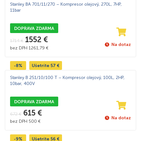
Stanley BA 701/11/270 – Kompresor olejový, 270L, 7HP,
11bar
DOPRAVA ZDARMA
1552
€
1714
€
Na dotaz
bez DPH
1261,79
€
-8%
Ušetríte
57
€
Stanley B 251/10/100 T – Kompresor olejový, 100L, 2HP,
10bar, 400V
DOPRAVA ZDARMA
615
€
672
€
Na dotaz
bez DPH
500
€
-9%
Ušetríte
56
€