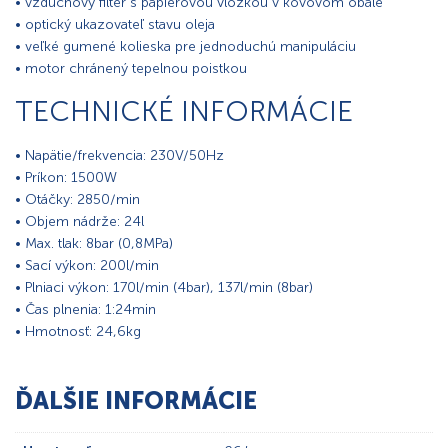
• vzduchový filter s papierovou vložkou v kovovom obale
• optický ukazovateľ stavu oleja
• veľké gumené kolieska pre jednoduchú manipuláciu
• motor chránený tepelnou poistkou
TECHNICKÉ INFORMÁCIE
• Napätie/frekvencia: 230V/50Hz
• Príkon: 1500W
• Otáčky: 2850/min
• Objem nádrže: 24l
• Max. tlak: 8bar (0,8MPa)
• Sací výkon: 200l/min
• Plniaci výkon: 170l/min (4bar), 137l/min (8bar)
• Čas plnenia: 1:24min
• Hmotnosť: 24,6kg
ĎALŠIE INFORMÁCIE