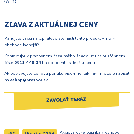
ZĽAVA Z AKTUÁLNEJ CENY
Plánujete väčší nákup, alebo ste našli tento produkt v inom
obchode lacnejší?
Kontaktujte v pracovnom čase nášho špecialistu na telefónnom
čísle
0911 440 041
a dohodnite si lepšiu cenu.
Ak potrebujete cenovú ponuku písomne, tak nám môžete napísať
na
eshop@prespor.sk
.
ZAVOLAŤ TERAZ
Akciová cena platí iba v eshope!
-5%
Ušetríte
7,25
€