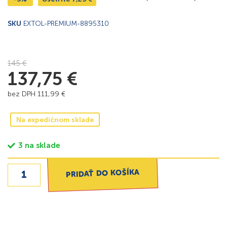
SKU
EXTOL-PREMIUM-8895310
145
€
137,75
€
bez DPH
111,99
€
Na expedičnom sklade
3 na sklade
PRIDAŤ DO KOŠÍKA