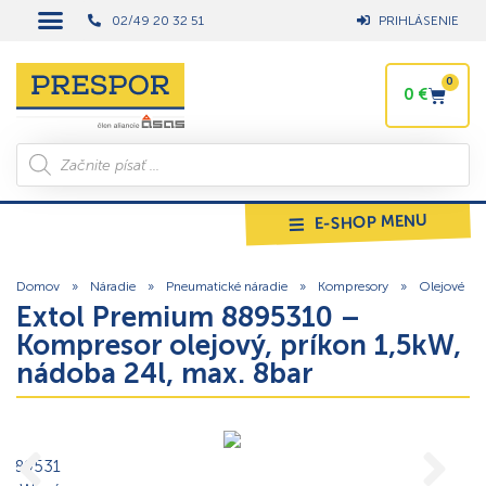
02/49 20 32 51
PRIHLÁSENIE
0
0
€
E-SHOP MENU
Domov
»
Náradie
»
Pneumatické náradie
»
Kompresory
»
Olejové
Extol Premium 8895310 –
Kompresor olejový, príkon 1,5kW,
nádoba 24l, max. 8bar