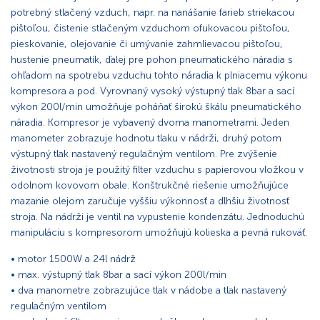
potrebný stlačený vzduch, napr. na nanášanie farieb striekacou
pištoľou, čistenie stlačeným vzduchom ofukovacou pištoľou,
pieskovanie, olejovanie či umývanie zahmlievacou pištoľou,
hustenie pneumatík, ďalej pre pohon pneumatického náradia s
ohľadom na spotrebu vzduchu tohto náradia k plniacemu výkonu
kompresora a pod. Vyrovnaný vysoký výstupný tlak 8bar a sací
výkon 200l/min umožňuje poháňať širokú škálu pneumatického
náradia. Kompresor je vybavený dvoma manometrami. Jeden
manometer zobrazuje hodnotu tlaku v nádrži, druhý potom
výstupný tlak nastavený regulačným ventilom. Pre zvýšenie
životnosti stroja je použitý filter vzduchu s papierovou vložkou v
odolnom kovovom obale. Konštrukčné riešenie umožňujúce
mazanie olejom zaručuje vyššiu výkonnosť a dlhšiu životnosť
stroja. Na nádrži je ventil na vypustenie kondenzátu. Jednoduchú
manipuláciu s kompresorom umožňujú kolieska a pevná rukoväť.
• motor 1500W a 24l nádrž
• max. výstupný tlak 8bar a sací výkon 200l/min
• dva manometre zobrazujúce tlak v nádobe a tlak nastavený
regulačným ventilom