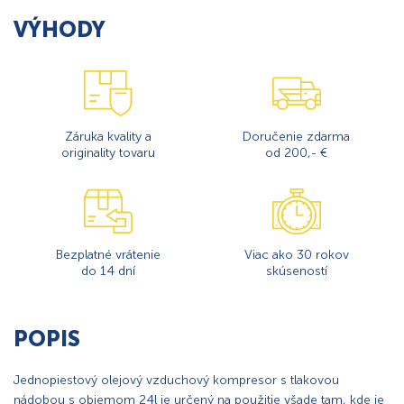
VÝHODY
Záruka kvality a
Doručenie zdarma
originality tovaru
od 200,- €
Bezplatné vrátenie
Viac ako 30 rokov
do 14 dní
skúseností
POPIS
Jednopiestový olejový vzduchový kompresor s tlakovou
nádobou s objemom 24l je určený na použitie všade tam, kde je