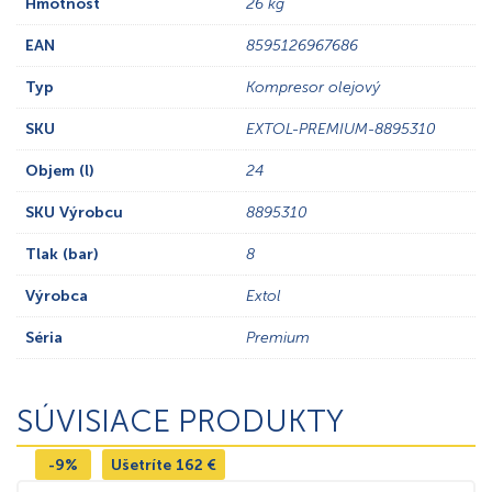
Hmotnosť
26 kg
EAN
8595126967686
Typ
Kompresor olejový
SKU
EXTOL-PREMIUM-8895310
Objem (l)
24
SKU Výrobcu
8895310
Tlak (bar)
8
Výrobca
Extol
Séria
Premium
SÚVISIACE PRODUKTY
-9%
Ušetríte
162
€