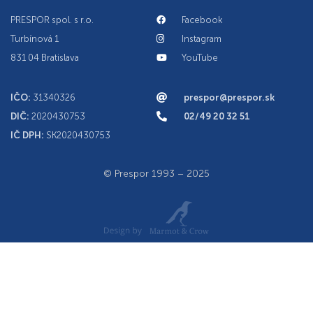
PRESPOR spol. s r.o.
Facebook
Turbínová 1
Instagram
831 04 Bratislava
YouTube
IČO:
31340326
prespor@prespor.sk
DIČ:
2020430753
02/49 20 32 51
IČ DPH:
SK2020430753
© Prespor 1993 – 2025