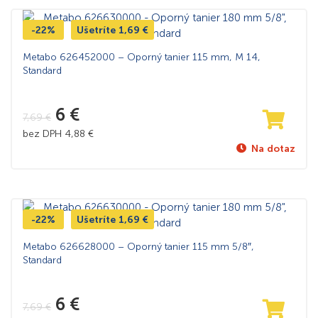
-22%
Ušetríte
1,69
€
Metabo 626452000 – Oporný tanier 115 mm, M 14,
Standard
6
€
7,69
€
bez DPH
4,88
€
Na dotaz
-22%
Ušetríte
1,69
€
Metabo 626628000 – Oporný tanier 115 mm 5/8″,
Standard
6
€
7,69
€