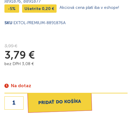
Akciová cena platí iba v eshope!
-5%
Ušetríte
0,20
€
SKU
EXTOL-PREMIUM-8891876A
3,99
€
3,79
€
bez DPH
3,08
€
Na dotaz
PRIDAŤ DO KOŠÍKA