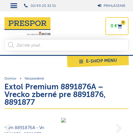
02/49 20 32 51
PRIHLÁSENIE
0
0
€
E-SHOP MENU
Domov
»
Nezaradené
Extol Premium 8891876A –
Vrecko zberné pre 8891876,
8891877