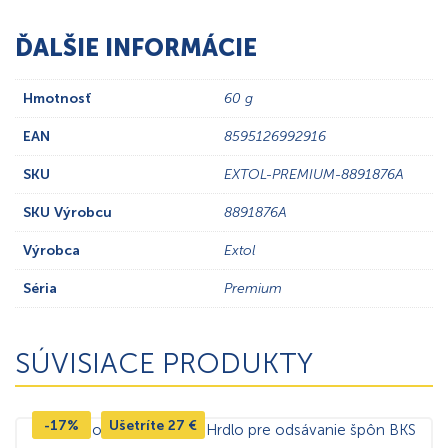
ĎALŠIE INFORMÁCIE
Hmotnosť
60 g
EAN
8595126992916
SKU
EXTOL-PREMIUM-8891876A
SKU Výrobcu
8891876A
Výrobca
Extol
Séria
Premium
SÚVISIACE PRODUKTY
-17%
Ušetríte
27
€