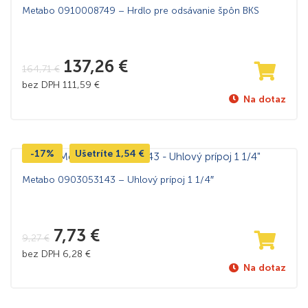
Metabo 0910008749 – Hrdlo pre odsávanie špôn BKS
137,26
€
164,71
€
bez DPH
111,59
€
Na dotaz
-17%
Ušetríte
1,54
€
Metabo 0903053143 – Uhlový prípoj 1 1/4″
7,73
€
9,27
€
bez DPH
6,28
€
Na dotaz